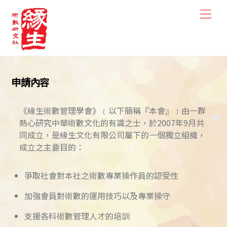
Skip
Men
to
content
申請內容
《緣生術數管理學會》﹝以下簡稱『本會』﹞由一群
熱心研究中華術數文化的有識之士，於2007年9月共
同成立，是緣生文化有限公司屬下的一個獨立組織，
成立之主要目的：
爭取社會對本社之術數專業操作員的認受性
加強會員對術數的運用技巧以及專業操守
支援各科術數管理人才的培訓