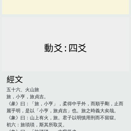
動爻 : 四爻
經文
五十六、火山旅

旅，小亨，旅貞吉。

《彖》曰：「旅，小亨」，柔得中乎外，而順乎剛，止而
麗乎明，是以「小亨，旅貞吉」也。旅之時義大矣哉。

《象》曰：山上有火，旅。君子以明慎用刑而不留獄。

初六：旅瑣瑣，斯其所取災。
