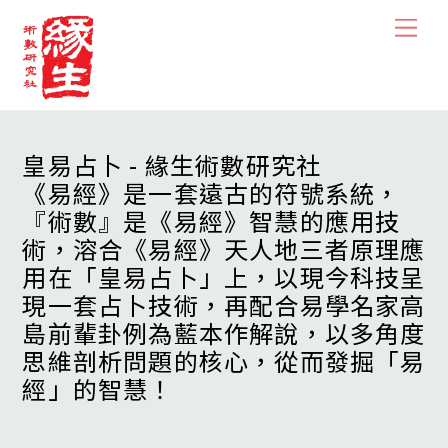
Skip
Men
to
content
皇易占卜 - 緣生術數研究社
《易經》是一套遠古的符號系統，
『術數』是《易經》智慧的應用技
術，溶合《易經》天人地三者原理應
用在「皇易占卜」上，以現今科技呈
現一套占卜技術，再配合易學名家高
島前輩卦例為藍本作解說，以多角度
思維剖析問題的核心，從而發掘「易
經」的智慧！