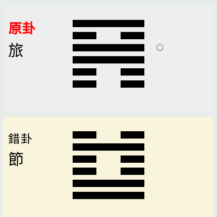
原卦
旅
錯卦
節