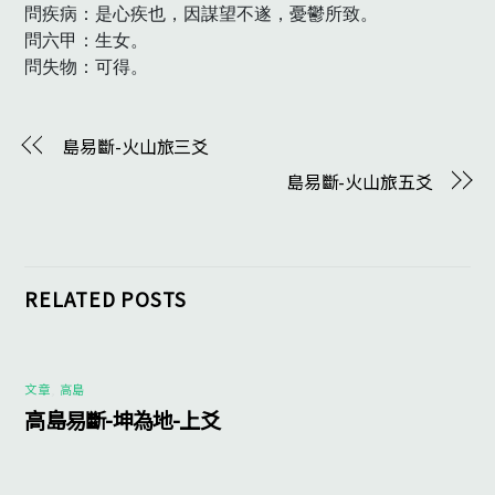
問疾病：是心疾也，因謀望不遂，憂鬱所致。

問六甲：生女。

問失物：可得。　
島易斷-火山旅三爻
島易斷-火山旅五爻
RELATED POSTS
文章
,
高島
高島易斷-坤為地-上爻