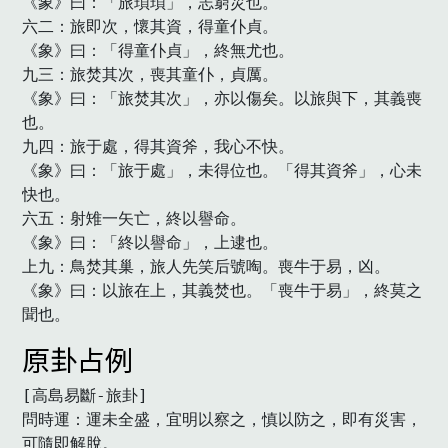
《象》曰：「旅瑣瑣」，志窮災也。

六二：旅即次，懷其資，得童仆貞。

《象》曰：「得童仆貞」，終無尤也。

九三：旅焚其次，喪其童仆，貞厲。

《象》曰：「旅焚其次」，亦以傷矣。以旅與下，其義喪
也。

九四：旅于處，得其資斧，我心不快。

《象》曰：「旅于處」，未得位也。「得其資斧」，心未
快也。

六五：射雉一矢亡，終以譽命。

《象》曰：「終以譽命」，上逮也。

上九：鳥焚其巢，旅人先笑后號啕。喪牛于易，凶。

《象》曰：以旅在上，其義焚也。「喪牛于易」，終莫之
聞也。
原卦占例
[高島易斷-旅卦]

問時運：運未全盛，宜明以察之，慎以防之，即有災害，
可隨即解脫。
