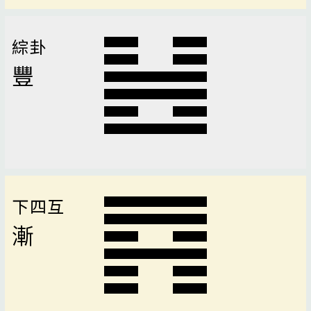
綜卦
豐
下四互
漸