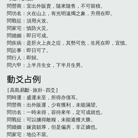
問營商：宜出外販賣，隨來隨售，不可留積。

問功名：火在山上，有光明遠燭之象，升用在即。

問戰征：須用火攻。

問家宅：慎防火災。

問婚姻：即日可成。

問疾病：是肝火上炎之症，其勢可危，生死在即，宜慎。

問訟事：即日可了。

問行人：即歸。

問六甲：上半月生女，下半月生男。　
動爻占例
[高島易斷-旅卦-四爻]

問時運：盛運未至，所得亦僅耳。

問營商：出外販運，少有獲利，未能滿望。

問功名：一時未得，容待來年，定可成就也。

問戰征：可以擄得敵糧，未能遁獲大勝。

問婚姻：嫁資頗厚，但是偏房，非正嫡也。

問家宅：地位不當。
