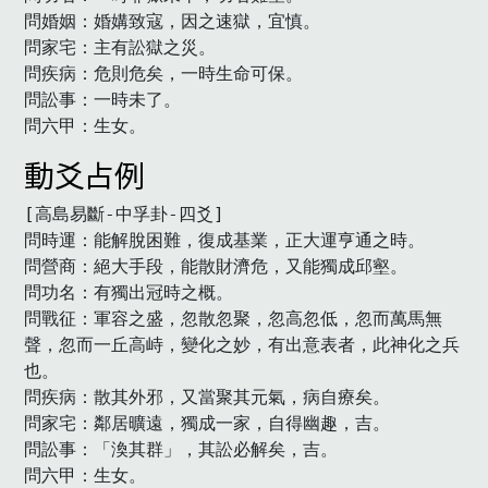
問婚姻：婚媾致寇，因之速獄，宜慎。

問家宅：主有訟獄之災。

問疾病：危則危矣，一時生命可保。

問訟事：一時未了。

問六甲：生女。　
動爻占例
[高島易斷-中孚卦-四爻]

問時運：能解脫困難，復成基業，正大運亨通之時。

問營商：絕大手段，能散財濟危，又能獨成邱壑。

問功名：有獨出冠時之概。

問戰征：軍容之盛，忽散忽聚，忽高忽低，忽而萬馬無
聲，忽而一丘高峙，變化之妙，有出意表者，此神化之兵
也。

問疾病：散其外邪，又當聚其元氣，病自療矣。

問家宅：鄰居曠遠，獨成一家，自得幽趣，吉。

問訟事：「渙其群」，其訟必解矣，吉。

問六甲：生女。　