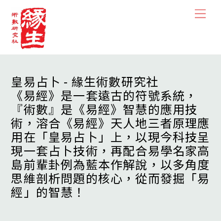
Skip
Men
to
content
皇易占卜 - 緣生術數研究社
《易經》是一套遠古的符號系統，
『術數』是《易經》智慧的應用技
術，溶合《易經》天人地三者原理應
用在「皇易占卜」上，以現今科技呈
現一套占卜技術，再配合易學名家高
島前輩卦例為藍本作解說，以多角度
思維剖析問題的核心，從而發掘「易
經」的智慧！