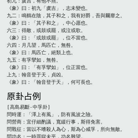
初九：虞吉，有他不燕。

《象》曰：初九「虞吉」，志未變也。

九二：鳴鶴在陰，其子和之，我有好爵，吾與爾靡之。

《象》曰：「其子和之」，中心愿也。

六三：得敵，或鼓或罷，或泣或歌。

《象》曰：「或鼓或罷」，位不當也。

六四：月几望，馬匹亡，無咎。

《象》曰：馬匹亡，絕類上也。

九五：有孚攣如，無咎。

《象》曰：「有孚攣如」，位正當也。

上九：翰音登于天，貞凶。

《象》曰：「翰音登于天」，何可長也。　
原卦占例
[高島易斷-中孚卦]

問時運：「澤上有風」，防有風波之險。

問營商：宜仔細酌議，寬緩行事，斯得免害。

問戰征：當以不嗜殺人為心，斯為心咸孚，所向無敵。

問功名：一時罪獄未平，功名難望。
