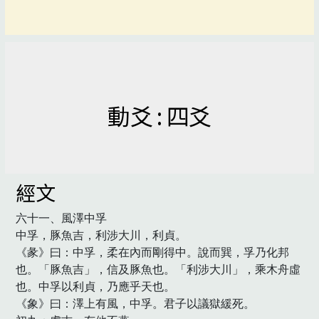
動爻 : 四爻
經文
六十一、風澤中孚

中孚，豚魚吉，利涉大川，利貞。

《彖》曰：中孚，柔在內而剛得中。說而巽，孚乃化邦
也。「豚魚吉」，信及豚魚也。「利涉大川」，乘木舟虛
也。中孚以利貞，乃應乎天也。

《象》曰：澤上有風，中孚。君子以議獄緩死。
