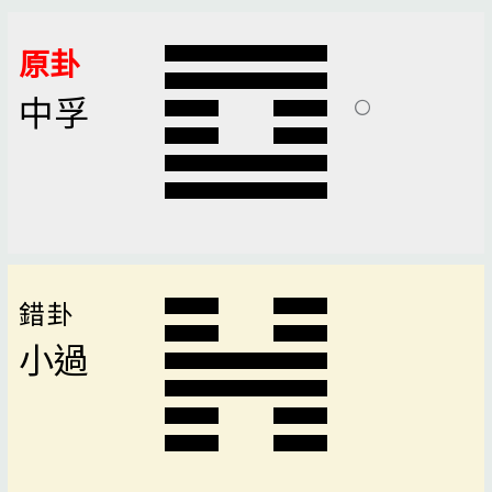
原卦
中孚
錯卦
小過