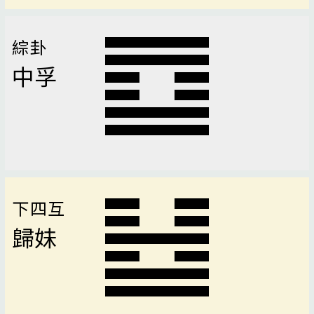
綜卦
中孚
下四互
歸妹