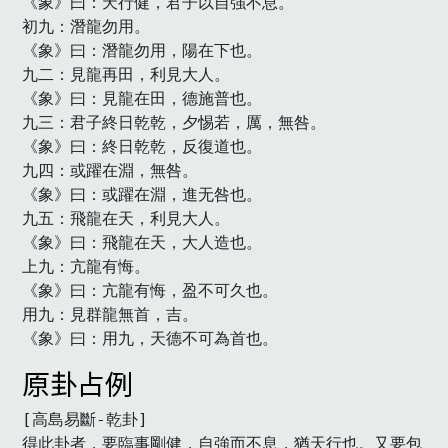
《象》曰：天行健，君子以自強不息。

初九：潛龍勿用。

《象》曰：潛龍勿用，陽在下也。

九二：見龍再田，利見大人。

《象》曰：見龍在田，德施普也。

九三：君子終日乾乾，夕惕若，厲，無咎。

《象》曰：終日乾乾，反復道也。

九四：或躍在淵，無咎。

《象》曰：或躍在淵，進无咎也。

九五：飛龍在天，利見大人。

《象》曰：飛龍在天，大人造也。

上九：亢龍有悔。

《象》曰：亢龍有悔，盈不可久也。

用九：見群龍無首，吉。

《象》曰：用九，天德不可為首也。　
原卦占例
[高島易斷-乾卦]

得此卦者，要臨事剛健，自強而不息，猶天行也。又要包