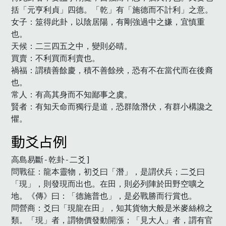
括「元亨利貞」四德。「乾」有「施德而不計利」之意。

女子：筮得此卦，以陰居陽，有剛強過中之嫌，宜慎重
也。 

天候：二三四五之中，變則必晴。

買賣：不利買而利賣也。

禍福：謂積善餘慶，積不善餘殃，恐有不在當代而在後裔
也。

常人：有高其身而不知鄙事之虞。

賢者：有知天命而獨行是道，恐群陰潛伏，有群小構讒之
懼。
動爻占例
高島易斷-乾卦-二爻]

問戰征：龍本靈物，初爻曰「潛」，是謂伏兵；二爻曰
「現」，則發現而出也。在田，則必列陣於田野空嚝之
地。《傳》曰：「德施普也」，是必戰勝而行賞也。

問營商：爻曰「現龍在田」，知其貨物大般是米麥絲棉之
類。「現」者，謂物價發動開漲；「見大人」者，謂有官