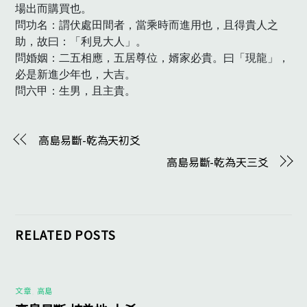
場出而購買也。

問功名：謂伏處田間者，當乘時而進用也，且得貴人之
助，故曰：「利見大人」。

問婚姻：二五相應，五居尊位，婿家必貴。曰「現龍」，
必是新進少年也，大吉。

問六甲：生男，且主貴。
高島易斷-乾為天初爻
高島易斷-乾為天三爻
RELATED POSTS
文章
,
高島