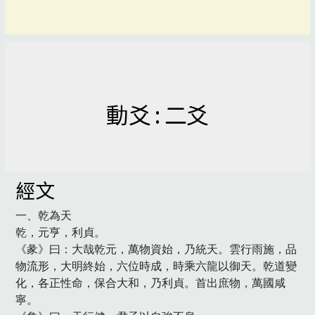
動爻 : 二爻
經文
一、乾為天

乾，元亨，利貞。

《彖》曰：大哉乾元，萬物資始，乃統天。雲行雨施，品
物流形，大明終始，六位時成，時乘六龍以御天。乾道變
化，各正性命，保合大和，乃利貞。首出庶物，萬國咸
寧。
