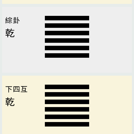
綜卦
乾
下四互
乾