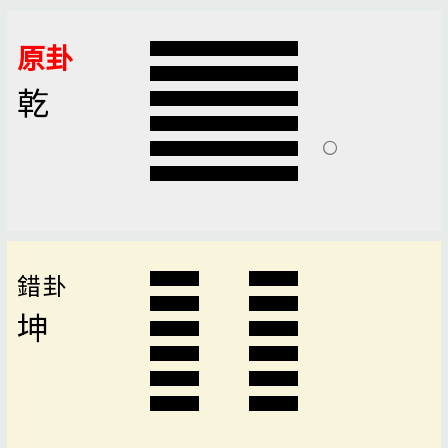
原卦
乾
錯卦
坤