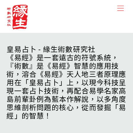
Skip
Men
to
content
皇易占卜 - 緣生術數研究社
《易經》是一套遠古的符號系統，
『術數』是《易經》智慧的應用技
術，溶合《易經》天人地三者原理應
用在「皇易占卜」上，以現今科技呈
現一套占卜技術，再配合易學名家高
島前輩卦例為藍本作解說，以多角度
思維剖析問題的核心，從而發掘「易
經」的智慧！