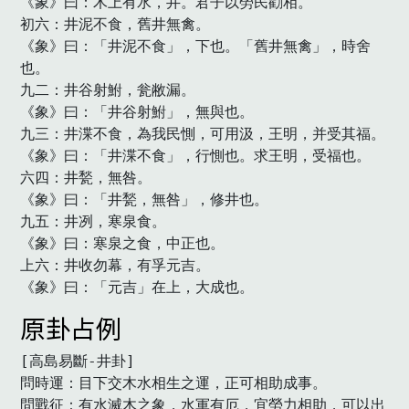
《象》曰：木上有水，井。君子以勞民勸相。

初六：井泥不食，舊井無禽。

《象》曰：「井泥不食」，下也。「舊井無禽」，時舍
也。

九二：井谷射鮒，瓮敝漏。

《象》曰：「井谷射鮒」，無與也。

九三：井渫不食，為我民惻，可用汲，王明，并受其福。

《象》曰：「井渫不食」，行惻也。求王明，受福也。

六四：井甃，無咎。

《象》曰：「井甃，無咎」，修井也。

九五：井冽，寒泉食。

《象》曰：寒泉之食，中正也。

上六：井收勿幕，有孚元吉。

《象》曰：「元吉」在上，大成也。　
原卦占例
[高島易斷-井卦]

問時運：目下交木水相生之運，正可相助成事。

問戰征：有水滅木之象，水軍有厄，宜勞力相助，可以出