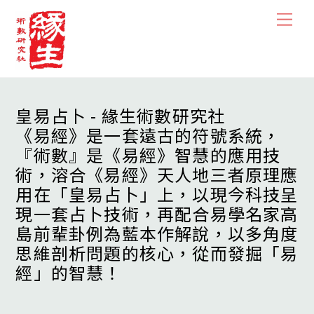
Skip
Men
to
content
皇易占卜 - 緣生術數研究社
《易經》是一套遠古的符號系統，
『術數』是《易經》智慧的應用技
術，溶合《易經》天人地三者原理應
用在「皇易占卜」上，以現今科技呈
現一套占卜技術，再配合易學名家高
島前輩卦例為藍本作解說，以多角度
思維剖析問題的核心，從而發掘「易
經」的智慧！