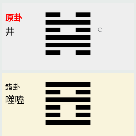
原卦
井
錯卦
噬嗑