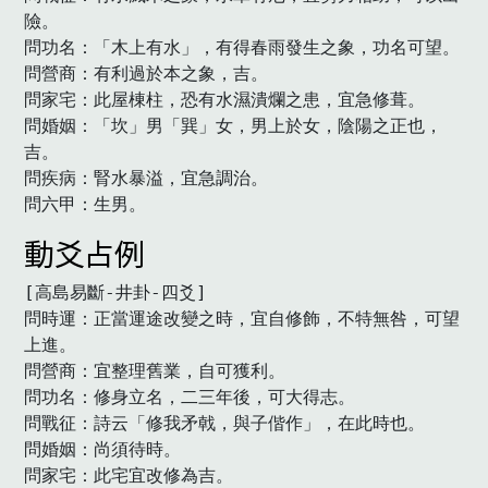
險。

問功名：「木上有水」，有得春雨發生之象，功名可望。

問營商：有利過於本之象，吉。

問家宅：此屋棟柱，恐有水濕潰爛之患，宜急修葺。

問婚姻：「坎」男「巽」女，男上於女，陰陽之正也，
吉。

問疾病：腎水暴溢，宜急調治。

問六甲：生男。　
動爻占例
[高島易斷-井卦-四爻]

問時運：正當運途改變之時，宜自修飾，不特無咎，可望
上進。

問營商：宜整理舊業，自可獲利。

問功名：修身立名，二三年後，可大得志。

問戰征：詩云「修我矛戟，與子偕作」，在此時也。

問婚姻：尚須待時。

問家宅：此宅宜改修為吉。
