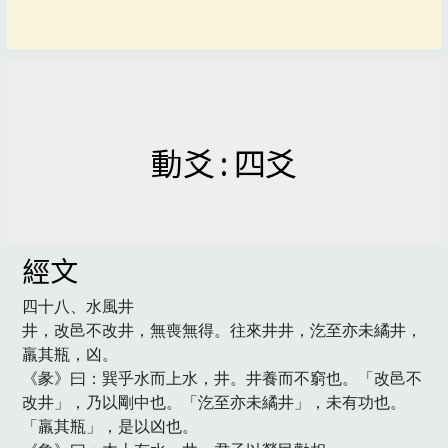
動爻 : 四爻
經文
四十八、水風井

井，改邑不改井，無喪無得。往來井井，汔至亦未繘井，
羸其瓶，凶。

《彖》曰：巽乎水而上水，井。井養而不窮也。「改邑不
改井」，乃以剛中也。「汔至亦未繘井」，未有功也。
「羸其瓶」，是以凶也。
