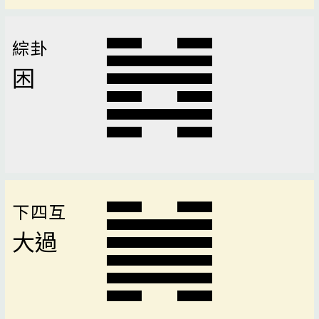
綜卦
困
下四互
大過