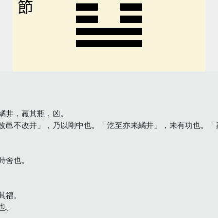
節
繘井，羸其瓶，凶。

改邑不改井」，乃以剛中也。「汔至亦未繘井」，未有功也。「羸
舍也。

福。

。
