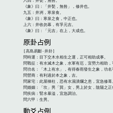
六四：井甃，無咎。

《象》曰：「井甃，無咎」，修井也。

九五：井冽，寒泉食。

《象》曰：寒泉之食，中正也。

上六：井收勿幕，有孚元吉。

《象》曰：「元吉」在上，大成也。　
原卦占例
[高島易斷-井卦]

問時運：目下交木水相生之運，正可相助成事。

問戰征：有水滅木之象，水軍有厄，宜勞力相助，可
問功名：「木上有水」，有得春雨發生之象，功名可
問營商：有利過於本之象，吉。

問家宅：此屋棟柱，恐有水濕潰爛之患，宜急修葺。
問婚姻：「坎」男「巽」女，男上於女，陰陽之正也
問疾病：腎水暴溢，宜急調治。

問六甲：生男。　
動爻占例