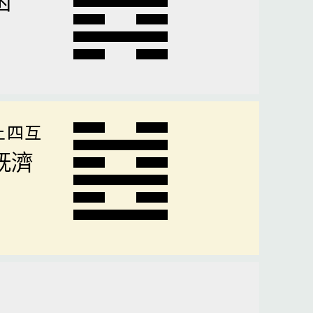
上四互
既濟