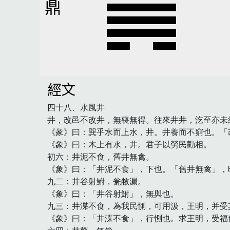
鼎
經文
四十八、水風井

井，改邑不改井，無喪無得。往來井井，汔至亦未
《彖》曰：巽乎水而上水，井。井養而不窮也。「
《象》曰：木上有水，井。君子以勞民勸相。

初六：井泥不食，舊井無禽。

《象》曰：「井泥不食」，下也。「舊井無禽」，時
九二：井谷射鮒，瓮敝漏。

《象》曰：「井谷射鮒」，無與也。

九三：井渫不食，為我民惻，可用汲，王明，并受其
《象》曰：「井渫不食」，行惻也。求王明，受福也