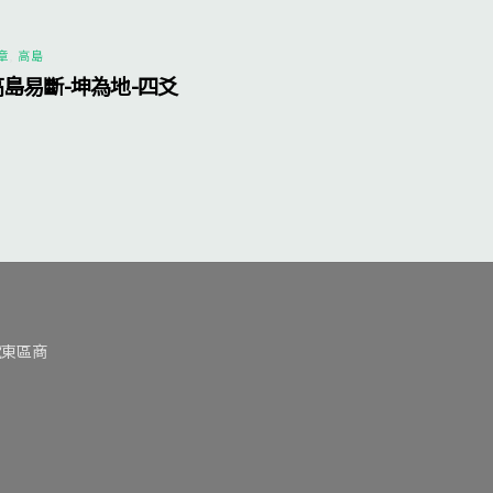
章
,
高島
高島易斷-坤為地-四爻
號東區商