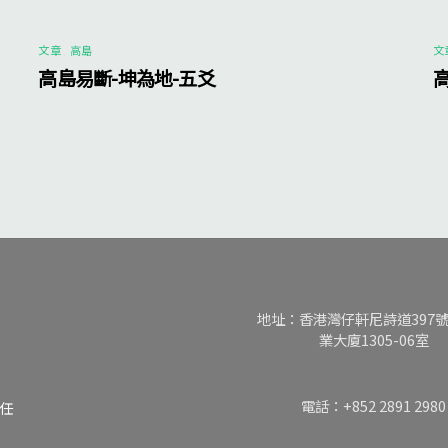
文章
,
高島
文
高島易斷-坤為地-五爻
地址：香港灣仔軒尼詩道397
業大廈1305-06室
電話：+852 2891 2980
任