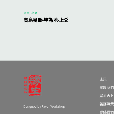
文章
,
高島
高島易斷-坤為地-上爻
主頁
關於我們
皇易占卜
義務與責
Designed by Favor Workshop
聯絡我們