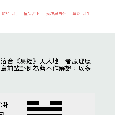
關於我們
皇易占卜
義務與責任
聯絡我們
，溶合《易經》天人地三者原理應
高島前輩卦例為藍本作解說，以多
綜卦
困