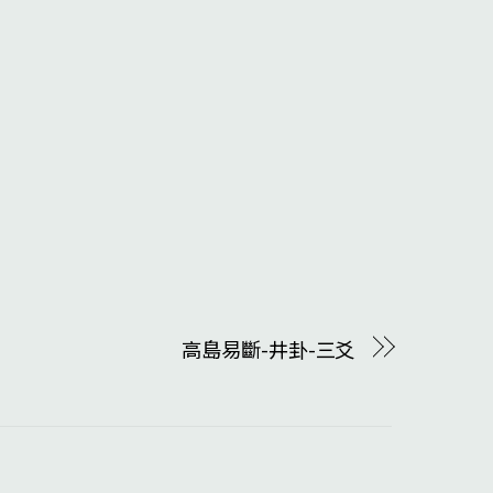
高島易斷-井卦-三爻