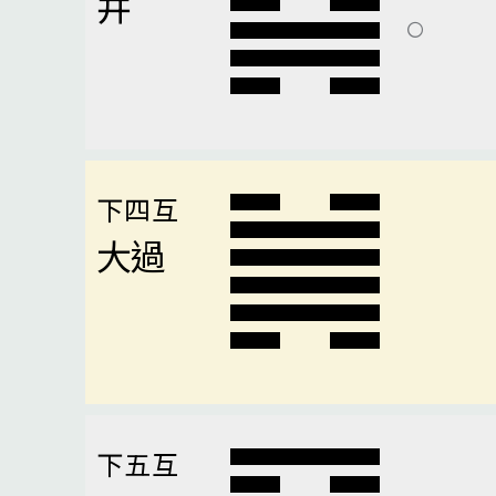
井
下四互
大過
下五互