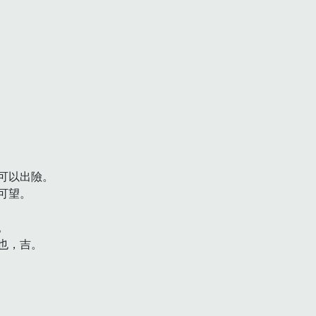
以出險。

望。



，吉。
