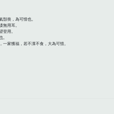
氣頹喪，為可惜也。

無用耳。

登用。

。

，一家獲福，若不渫不食，大為可惜。
