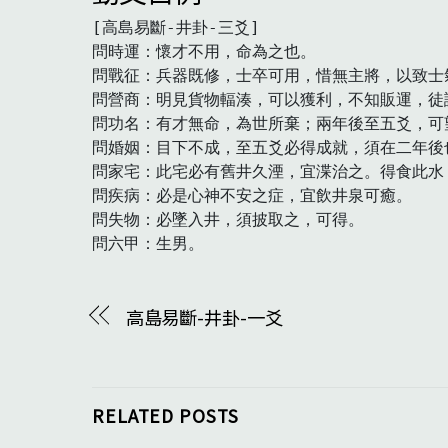
[高島易斷-井卦-三爻]

問時運：懷才不用，命為之也。

問戰征：兵器既修，士卒可用，惜無主將，以致士
問營商：明見貨物輻湊，可以獲利，不知販運，徒諉
問功名：有才無命，為世所棄；兩年後至五爻，可望
問婚姻：目下不成，至五爻必得成就，須在二年後也
問家宅：此宅必有舊井久湮，宜渫治之。得食此水
問疾病：必是心神不安之症，宜飲井泉可癒。

問失物：必墜入井，須披取之，可得。

問六甲：生男。　
高島易斷-井卦-一爻
RELATED POSTS