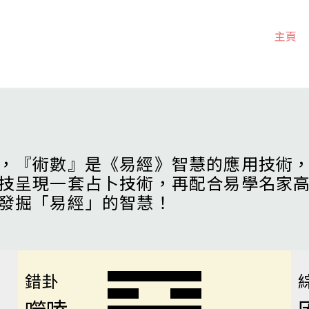
主頁
，『術數』是《易經》智慧的應用技術
技呈現一套占卜技術，再配合易學名家
發掘「易經」的智慧！
錯卦
噬嗑