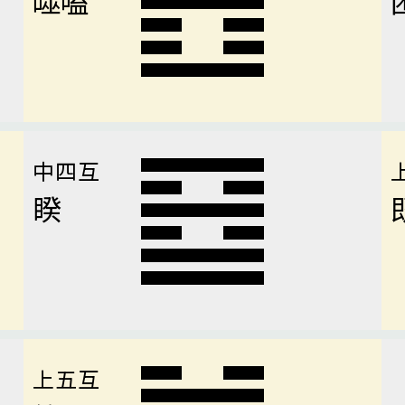
中四互
睽
上五互