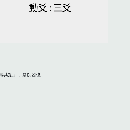
動爻 : 三爻
其瓶」，是以凶也。
