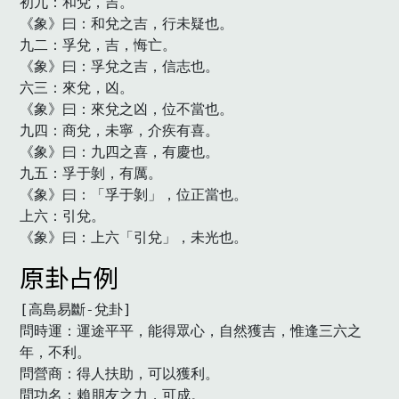
初九：和兌，吉。

《象》曰：和兌之吉，行未疑也。

九二：孚兌，吉，悔亡。

《象》曰：孚兌之吉，信志也。

六三：來兌，凶。

《象》曰：來兌之凶，位不當也。

九四：商兌，未寧，介疾有喜。

《象》曰：九四之喜，有慶也。

九五：孚于剝，有厲。

《象》曰：「孚于剝」，位正當也。

上六：引兌。

《象》曰：上六「引兌」，未光也。　
原卦占例
[高島易斷-兌卦]

問時運：運途平平，能得眾心，自然獲吉，惟逢三六之
年，不利。

問營商：得人扶助，可以獲利。

問功名：賴朋友之力，可成。
