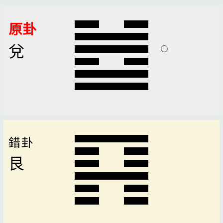
原卦
兌
錯卦
艮