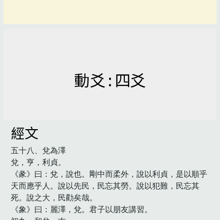
動爻 : 四爻
經文
五十八、兌為澤

兌，亨，利貞。

《彖》曰：兌，說也。剛中而柔外，說以利貞，是以順乎
天而應乎人。說以先民，民忘其勞。說以犯難，民忘其
死。說之大，民勸矣哉。

《象》曰：麗澤，兌。君子以朋友講習。
