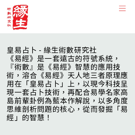
Skip
Men
to
content
皇易占卜 - 緣生術數研究社
《易經》是一套遠古的符號系統，
『術數』是《易經》智慧的應用技
術，溶合《易經》天人地三者原理應
用在「皇易占卜」上，以現今科技呈
現一套占卜技術，再配合易學名家高
島前輩卦例為藍本作解說，以多角度
思維剖析問題的核心，從而發掘「易
經」的智慧！