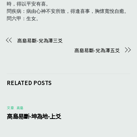
時，得以平安有喜。

問疾病：病由心神不安所致，得逢喜事，胸懷寬悅自癒。

問六甲：生女。　
高島易斷-兌為澤三爻
高島易斷-兌為澤五爻
RELATED POSTS
文章
,
高島
高島易斷-坤為地-上爻