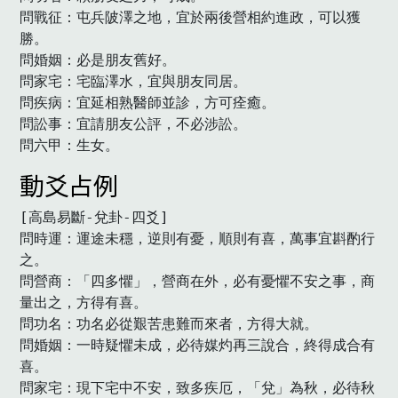
問戰征：屯兵陂澤之地，宜於兩後營相約進政，可以獲
勝。

問婚姻：必是朋友舊好。

問家宅：宅臨澤水，宜與朋友同居。

問疾病：宜延相熟醫師並診，方可痊癒。

問訟事：宜請朋友公評，不必涉訟。

問六甲：生女。　
動爻占例
[高島易斷-兌卦-四爻]

問時運：運途未穩，逆則有憂，順則有喜，萬事宜斟酌行
之。

問營商：「四多懼」，營商在外，必有憂懼不安之事，商
量出之，方得有喜。

問功名：功名必從艱苦患難而來者，方得大就。

問婚姻：一時疑懼未成，必待媒灼再三說合，終得成合有
喜。

問家宅：現下宅中不安，致多疾厄，「兌」為秋，必待秋