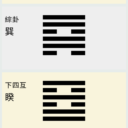
綜卦
巽
下四互
睽