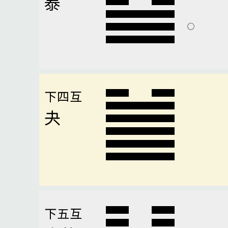
泰
下四互
夬
下五互