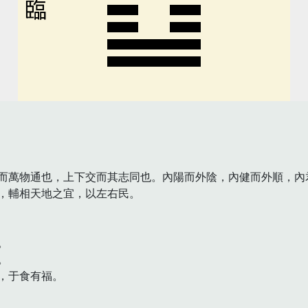
臨
而萬物通也，上下交而其志同也。內陽而外陰，內健而外順，內
，輔相天地之宜，以左右民。





于食有福。
