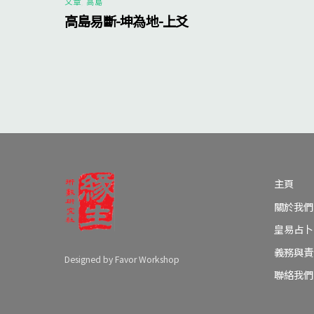
文章
,
高島
高島易斷-坤為地-上爻
主頁
關於我們
皇易占卜
義務與責
Designed by Favor Workshop
聯絡我們