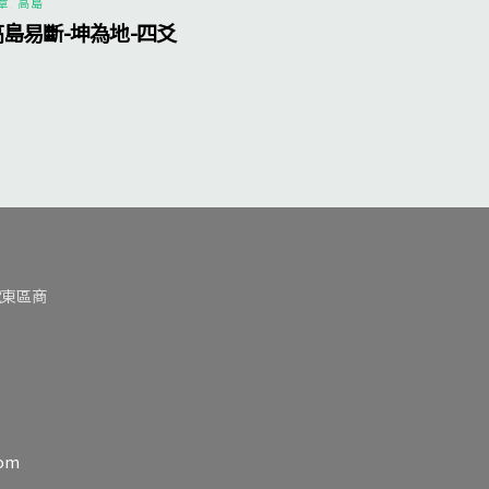
章
,
高島
高島易斷-坤為地-四爻
號東區商
com