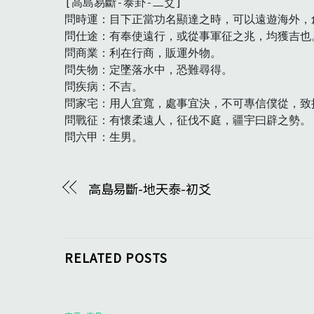
[高島易斷-泰卦-二爻]

問時運：目下正當功名顯達之時，可以遠遊海外，創
問仕途：有奉使遠行，或從事軍征之兆，均獲吉也。
問商業：利在行商，販運外物。

問失物：定墜落水中，恐難尋得。

問疾病：不吉。

問家宅：用人宜寬，處事宜決，不可專信僕從，致損
問戰征：有懷柔遠人，征伐不庭，疆宇曰辟之勢。

問六甲：生男。　
高島易斷-地天泰-初爻
RELATED POSTS