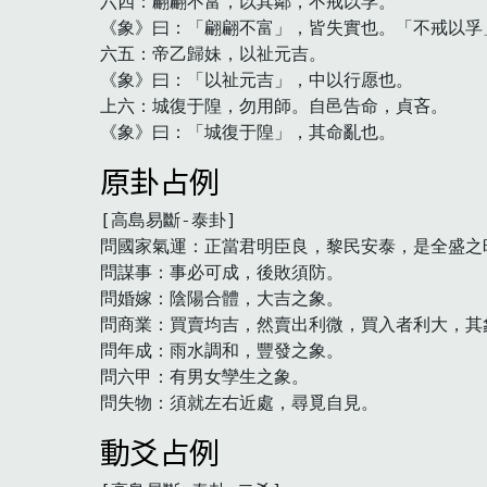
六四：翩翩不富，以其鄰，不戒以孚。

《象》曰：「翩翩不富」，皆失實也。「不戒以孚」
六五：帝乙歸妹，以祉元吉。

《象》曰：「以祉元吉」，中以行愿也。

上六：城復于隍，勿用師。自邑告命，貞吝。

《象》曰：「城復于隍」，其命亂也。　
原卦占例
[高島易斷-泰卦]

問國家氣運：正當君明臣良，黎民安泰，是全盛之
問謀事：事必可成，後敗須防。

問婚嫁：陰陽合體，大吉之象。

問商業：買賣均吉，然賣出利微，買入者利大，其
問年成：雨水調和，豐發之象。

問六甲：有男女孿生之象。

問失物：須就左右近處，尋覓自見。　
動爻占例