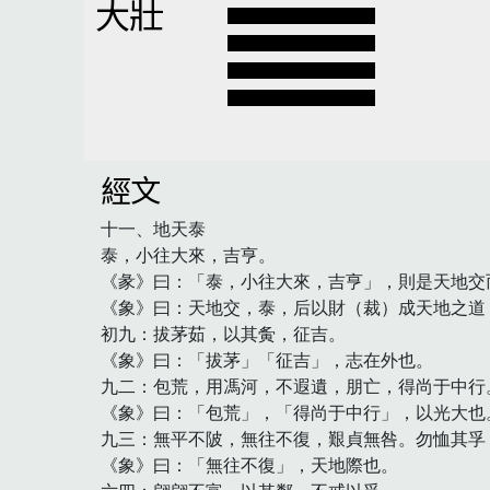
大壯
經文
十一、地天泰

泰，小往大來，吉亨。

《彖》曰：「泰，小往大來，吉亨」，則是天地交
《象》曰：天地交，泰，后以財（裁）成天地之道
初九：拔茅茹，以其夤，征吉。

《象》曰：「拔茅」「征吉」，志在外也。

九二：包荒，用馮河，不遐遺，朋亡，得尚于中行。
《象》曰：「包荒」，「得尚于中行」，以光大也。
九三：無平不陂，無往不復，艱貞無咎。勿恤其孚，
《象》曰：「無往不復」，天地際也。
