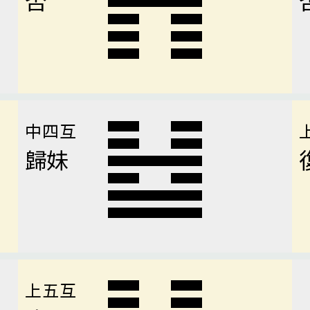
中四互
歸妹
上五互