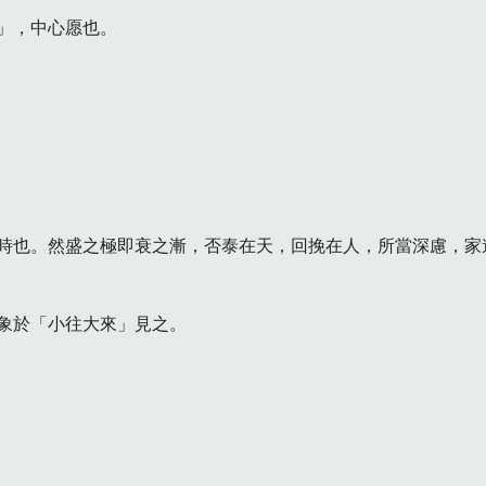
，中心愿也。

時也。然盛之極即衰之漸，否泰在天，回挽在人，所當深慮，家道
象於「小往大來」見之。
