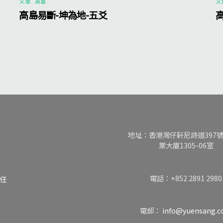
文章
,
高島
文
高島易斷-坤為地-五爻
地址：香港灣仔軒尼詩道397
業大廈1305-06室
電話：+852 2891 2980
任
電郵：
info@yuensang.