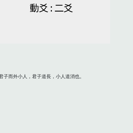
動爻 : 二爻
君子而外小人，君子道長，小人道消也。
