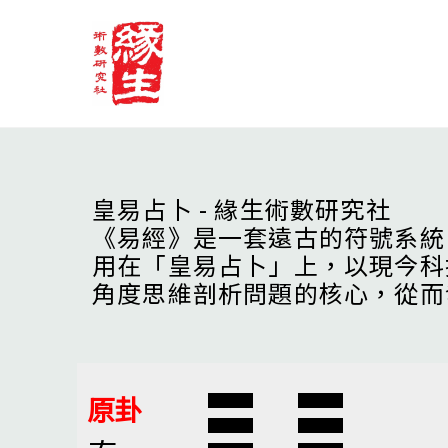
Skip
to
content
皇易占卜 - 緣生術數研究社
《易經》是一套遠古的符號系統
用在「皇易占卜」上，以現今科
角度思維剖析問題的核心，從而
原卦