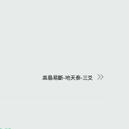
高島易斷-地天泰-三爻