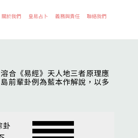
關於我們
皇易占卜
義務與責任
聯絡我們
，溶合《易經》天人地三者原理應
高島前輩卦例為藍本作解說，以多
綜卦
否