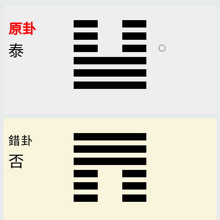
原卦
泰
錯卦
否