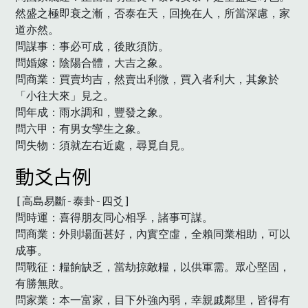
然盛之極即衰之漸，否泰在天，回挽在人，所當深慮，家
道亦然。

問謀事：事必可成，後敗須防。

問婚嫁：陰陽合體，大吉之象。

問商業：買賣均吉，然賣出利微，買入者利大，其象於
「小往大來」見之。

問年成：雨水調和，豐發之象。

問六甲：有男女孿生之象。

問失物：須就左右近處，尋覓自見。　
動爻占例
[高島易斷-泰卦-四爻]

問時運：喜得朋友同心相孚，諸事可謀。

問商業：外則場面甚好，內實空虛，全賴同業相助，可以
成事。

問戰征：糧餉缺乏，當劫掠敵糧，以供軍需。眾心堅固，
有勝無敗。

問家業：本一富家，目下外強內弱，幸親戚鄰里，皆得有