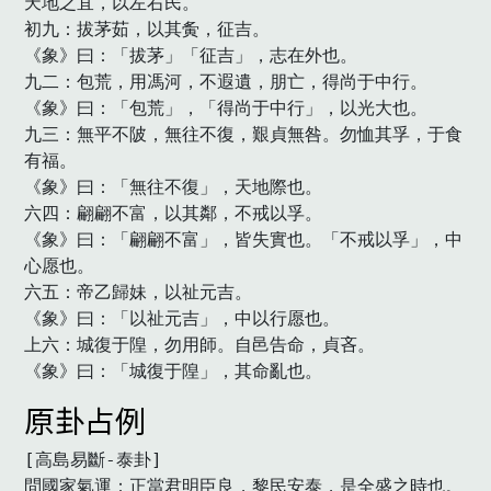
天地之宜，以左右民。

初九：拔茅茹，以其夤，征吉。

《象》曰：「拔茅」「征吉」，志在外也。

九二：包荒，用馮河，不遐遺，朋亡，得尚于中行。

《象》曰：「包荒」，「得尚于中行」，以光大也。

九三：無平不陂，無往不復，艱貞無咎。勿恤其孚，于食
有福。

《象》曰：「無往不復」，天地際也。

六四：翩翩不富，以其鄰，不戒以孚。

《象》曰：「翩翩不富」，皆失實也。「不戒以孚」，中
心愿也。

六五：帝乙歸妹，以祉元吉。

《象》曰：「以祉元吉」，中以行愿也。

上六：城復于隍，勿用師。自邑告命，貞吝。

《象》曰：「城復于隍」，其命亂也。　
原卦占例
[高島易斷-泰卦]

問國家氣運：正當君明臣良，黎民安泰，是全盛之時也。