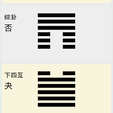
綜卦
否
下四互
夬