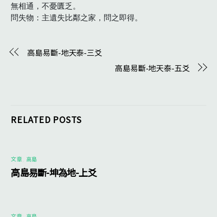
無相通，不憂匱乏。

問失物：主遺失比鄰之家，問之即得。　
高島易斷-地天泰-三爻
高島易斷-地天泰-五爻
RELATED POSTS
文章
,
高島
高島易斷-坤為地-上爻
文章
,
高島