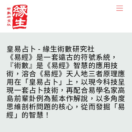
Skip
Men
to
content
皇易占卜 - 緣生術數研究社
《易經》是一套遠古的符號系統，
『術數』是《易經》智慧的應用技
術，溶合《易經》天人地三者原理應
用在「皇易占卜」上，以現今科技呈
現一套占卜技術，再配合易學名家高
島前輩卦例為藍本作解說，以多角度
思維剖析問題的核心，從而發掘「易
經」的智慧！