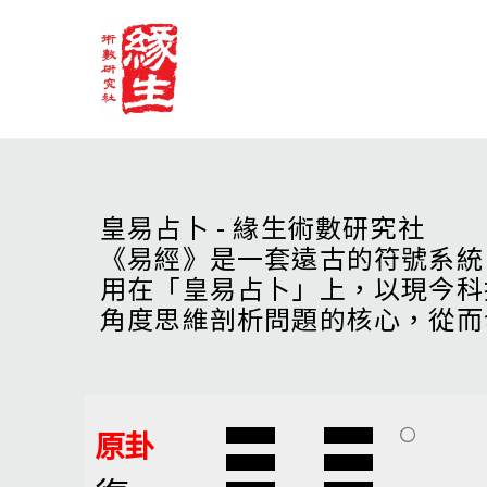
Skip
to
content
皇易占卜 - 緣生術數研究社
《易經》是一套遠古的符號系統
用在「皇易占卜」上，以現今科
角度思維剖析問題的核心，從而
原卦