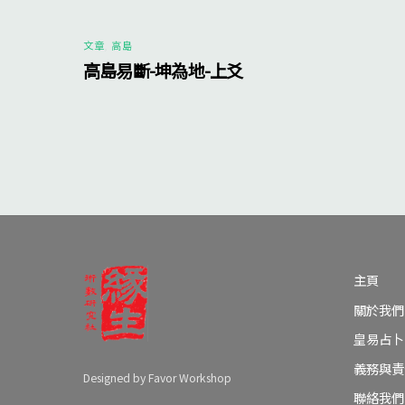
文章
,
高島
高島易斷-坤為地-上爻
主頁
關於我們
皇易占卜
義務與責
Designed by Favor Workshop
聯絡我們