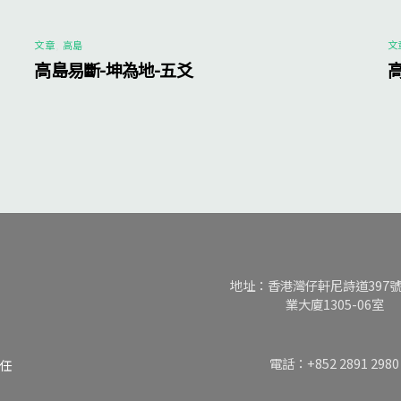
文章
,
高島
文
高島易斷-坤為地-五爻
地址：香港灣仔軒尼詩道397
業大廈1305-06室
電話：+852 2891 2980
任