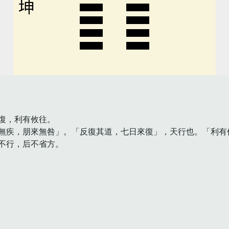
坤
，利有攸往。

無疾，朋來無咎」。「反復其道，七日來復」，天行也。「利有攸
不行，后不省方。
