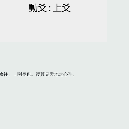
動爻 : 上爻
往」，剛長也。復其見天地之心乎。
