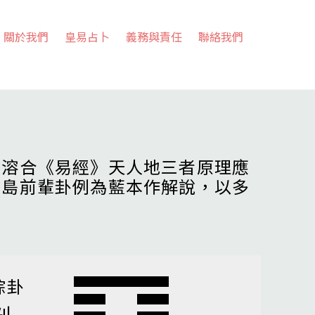
關於我們
皇易占卜
義務與責任
聯絡我們
，溶合《易經》天人地三者原理應
高島前輩卦例為藍本作解說，以多
綜卦
剝