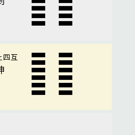
上四互
坤