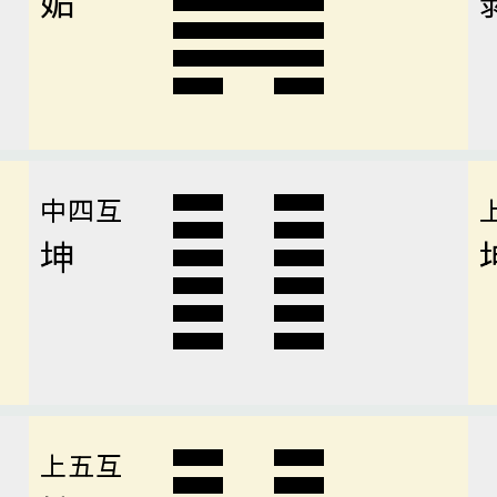
中四互
坤
上五互