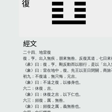
復
經文
二十四、地雷復

復，亨。出入無疾，朋來無咎。反復其道，七日來復
《彖》曰：復，亨。剛反動而以順行，是以「出入
《象》曰：雷在地中，復。先王以至日閉關，商旅
初九：不復遠，無只悔，元吉。

《象》曰：不遠之復，以修身也。

六二：休復，吉。

《象》曰：休復之吉，以下仁也。

六三：頻復，厲，無咎。

《象》曰：頻復之厲，義無咎也。
