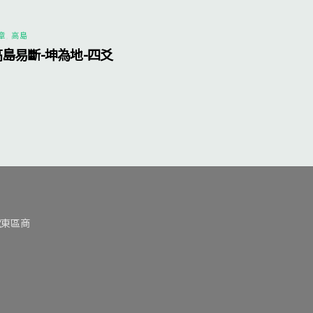
章
,
高島
高島易斷-坤為地-四爻
號東區商