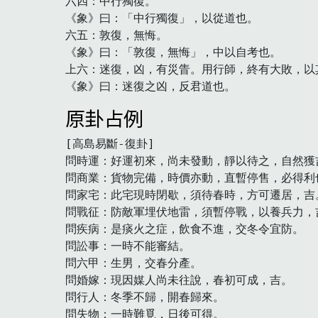
六四：中行獨復。

《象》曰：「中行獨復」，以從道也。

六五：敦復，無悔。

《象》曰：「敦復，無悔」，中以自考也。

上六：迷復，凶，有災眚。用行師，終有大敗，以
《象》曰：迷復之凶，反君道也。　
原卦占例
[高島易斷-復卦]

問時運：好運初來，尚未發動，靜以待之，自然獲吉
問商業：貨物完備，時價亦動，直暫停售，必得利也
問家宅：此宅現時閉歇，須待春時，方可遷居，吉。
問戰征：防敵軍埋伏地雷，須暫停戰，以養兵力，吉
問疾病：是痰火之症，飲食不進，交冬令宜防。

問訟事：一時不能審結。

問六甲：生男，交春分產。

問婚嫁：現因媒人尚未往說，春初可成，吉。

問行人：冬季不歸，開春歸來。

問失物：一時難覓，日後可得。　