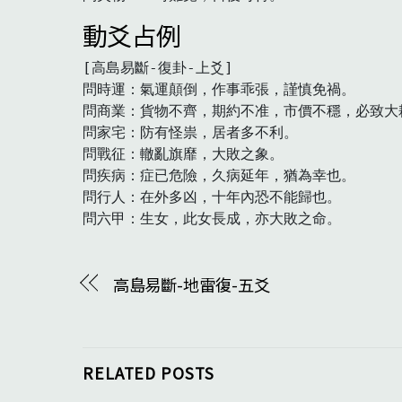
動爻占例
[高島易斷-復卦-上爻]

問時運：氣運顛倒，作事乖張，謹慎免禍。

問商業：貨物不齊，期約不准，市價不穩，必致大
問家宅：防有怪祟，居者多不利。

問戰征：轍亂旗靡，大敗之象。

問疾病：症已危險，久病延年，猶為幸也。

問行人：在外多凶，十年內恐不能歸也。

問六甲：生女，此女長成，亦大敗之命。　
高島易斷-地雷復-五爻
RELATED POSTS