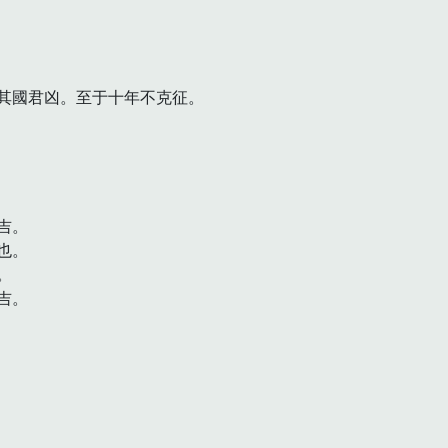
其國君凶。至于十年不克征。

。

。



。
