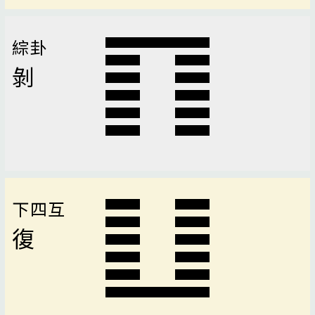
綜卦
剝
下四互
復