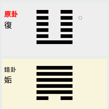
原卦
復
錯卦
姤