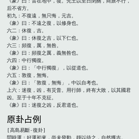
《象》曰：雷在地中，復。先王以至日閉關，商旅不行，
后不省方。

初九：不復遠，無只悔，元吉。

《象》曰：不遠之復，以修身也。

六二：休復，吉。

《象》曰：休復之吉，以下仁也。

六三：頻復，厲，無咎。

《象》曰：頻復之厲，義無咎也。

六四：中行獨復。

《象》曰：「中行獨復」，以從道也。

六五：敦復，無悔。

《象》曰：「敦復，無悔」，中以自考也。

上六：迷復，凶，有災眚。用行師，終有大敗，以其國君
凶。至于十年不克征。

《象》曰：迷復之凶，反君道也。　
原卦占例
[高島易斷-復卦]

問時運：好運初來，尚未發動，靜以待之，自然獲吉。
