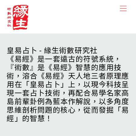
Skip
Men
to
content
皇易占卜 - 緣生術數研究社
《易經》是一套遠古的符號系統，
『術數』是《易經》智慧的應用技
術，溶合《易經》天人地三者原理應
用在「皇易占卜」上，以現今科技呈
現一套占卜技術，再配合易學名家高
島前輩卦例為藍本作解說，以多角度
思維剖析問題的核心，從而發掘「易
經」的智慧！