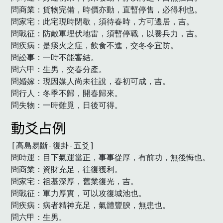
問商業：貨物完備，時價亦動，直暫停售，必得利也。

問家宅：此宅現時閉歇，須待春時，方可遷居，吉。

問戰征：防敵軍埋伏地雷，須暫停戰，以養兵力，吉。

問疾病：是痰火之症，飲食不進，交冬令宜防。

問訟事：一時不能審結。

問六甲：生男，交春分產。

問婚嫁：現因媒人尚未往說，春初可成，吉。

問行人：冬季不歸，開春歸來。

問失物：一時難覓，日後可得。　
動爻占例
[高島易斷-復卦-五爻]

問時運：目下氣運當正，事事從厚，有前功，無後悔也。

問商業：資財充足，往復獲利。

問家宅：祖基深厚，舊業復光，吉。

問戰征：軍力厚實，可以攻復城池也。

問疾病：病者精神充足，氣體豐腴，無患也。

問六甲：生男。
