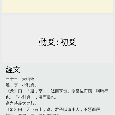
動爻 : 初爻
經文
三十三、天山遯

遯，亨，小利貞。

《彖》曰：「遯，亨」，遯而亨也。剛當位而應，與時行
也。「小利貞」，浸而長也。

遯之時義大矣哉。

《象》曰：天下有山，遯。君子以遠小人，不惡而嚴。
