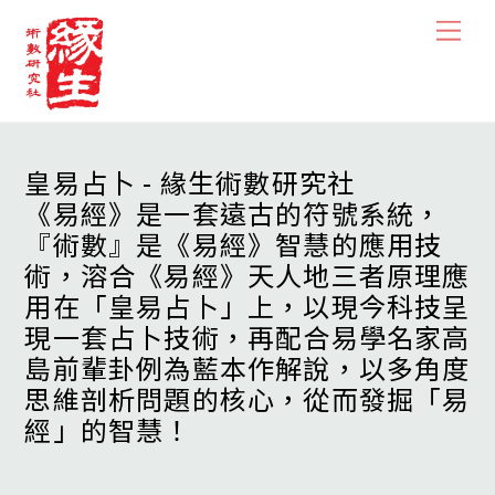
Skip
Men
to
content
皇易占卜 - 緣生術數研究社
《易經》是一套遠古的符號系統，
『術數』是《易經》智慧的應用技
術，溶合《易經》天人地三者原理應
用在「皇易占卜」上，以現今科技呈
現一套占卜技術，再配合易學名家高
島前輩卦例為藍本作解說，以多角度
思維剖析問題的核心，從而發掘「易
經」的智慧！