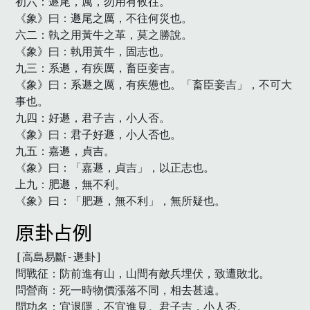
初六：遯尾，厲，勿用有攸往。

《象》曰：遯尾之厲，不往何災也。

六二：執之用黃牛之革，莫之勝說。

《象》曰：執用黃牛，固志也。

九三：系遯，有疾厲，畜臣妾吉。

《象》曰：系遯之厲，有疾憊也。「畜臣妾吉」，不可大
事也。

九四：好遯，君子吉，小人否。

《象》曰：君子好遯，小人否也。

九五：嘉遯，貞吉。

《象》曰：「嘉遯，貞吉」，以正志也。

上九：肥遯，無不利。

《象》曰：「肥遯，無不利」，無所疑也。　
原卦占例
[高島易斷-遯卦]

問戰征：防前進有山，山間有敵兵埋伏，致遭敗北。

問營商：死一時物價漲落不同，相去甚遠。

問功名：宜退隱，不宜進見。君子吉，小人否。
