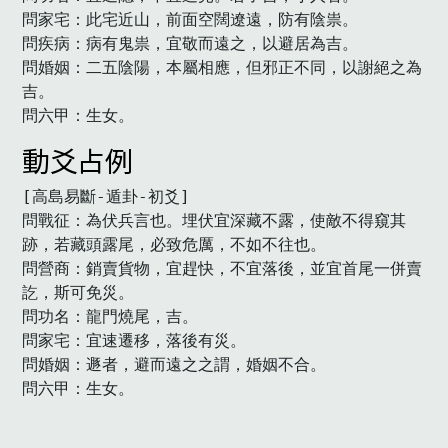
問家宅：此宅近山，前面空闊遼遠，防有陰祟。

問疾病：病有鬼祟，宜敬而遠之，以避居為吉。

問婚姻：二五陰陽，本屬相應，但邪正不同，以謝絕之為
吉。

問六甲：生女。　
動爻占例
[高島易斷-遁卦-初爻]

問戰征：為伏兵言也。埋伏宜深藏不露，使敵不得窺其
跡，若藏頭露尾，必致危厲，不如不往也。

問營商：銷賣貨物，宜趕快，不宜落後，並宜首尾一併賣
訖，斯可免災。

問功名：龍門燒尾，吉。

問家宅：宜速遷移，落後有災。

問婚姻：遯者，避而遠之之謂，婚姻不合。

問六甲：生女。　