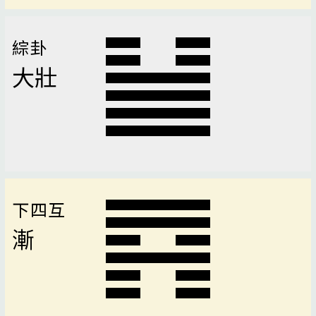
綜卦
大壯
下四互
漸