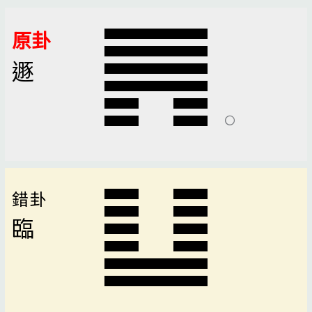
原卦
遯
錯卦
臨