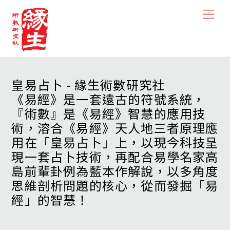
Skip
Men
to
content
皇易占卜 - 緣生術數研究社
《易經》是一套遠古的符號系統，
『術數』是《易經》智慧的應用技
術，溶合《易經》天人地三者原理應
用在「皇易占卜」上，以現今科技呈
現一套占卜技術，再配合易學名家高
島前輩卦例為藍本作解說，以多角度
思維剖析問題的核心，從而發掘「易
經」的智慧！