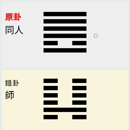
原卦
同人
錯卦
師