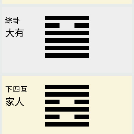
綜卦
大有
下四互
家人