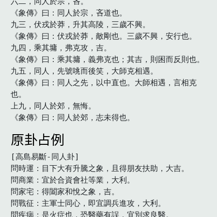
六二，同人於宗，吝。

《象傳》曰：同人於宗，吝道也。

九三，伏戎於莽，升其高陵，三歲不興。

《象傳》曰：伏戎於莽，敵剛也。三歲不興，安行也。

九四，乘其墉，弗克攻，吉。

《象傳》曰：乘其墉，義弗克也；其吉，則困而反則也。

九五，同人，先號咷而後笑，大師克相遇。

《象傳》曰：同人之先，以中直也。大師相遇，言相克
也。

上九，同人於郊，無悔。

《象傳》曰：同人於郊，志未得也。
原卦占例
[高島易斷-同人卦]

問時運：目下大有升騰之象，且得朋友扶助，大吉。

問商業：宜於合資會社等業，大利。

問家宅：得闔家和悅之象，吉。

問戰征：主軍士同心，即宜調兵進攻，大利。

問疾病：是火症也，恐醫藥有誤，宜別求良醫。
