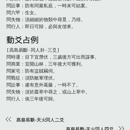
問訟事：防有同黨私庇，一時未可結案。

問六甲：生女。

問失物：須細細於物類中尋覓，乃得。

問行人：即日可歸，必與友偕來。
動爻占例
[高島易斷-同人卦-三爻]

問時運：目下宜潛伏，三歲後方可出而謀事。

問商業：宜開山林，三年後大可獲利。

問家宅：防有盜賊竊伺。

問戰征：須防敵軍埋伏。

問訟事：慮有意外葛藤，一時不了。

問失物：須於叢草中尋之，或山上草中。

問行人：俟三年後可歸。
高島易斷-天火同人二爻
高島易斷-天火同人四爻