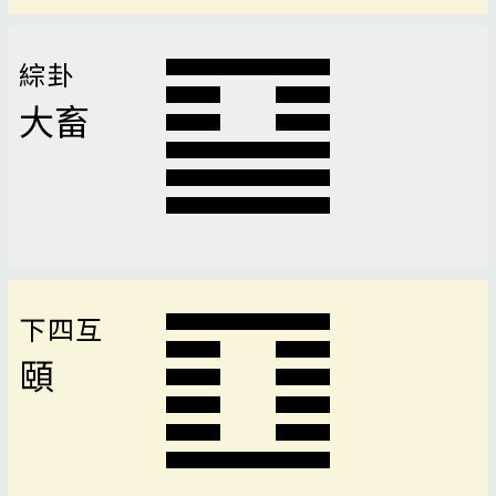
綜卦
大畜
下四互
頤