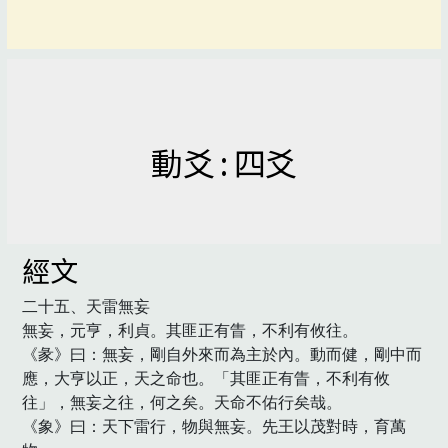
動爻 : 四爻
經文
二十五、天雷無妄

無妄，元亨，利貞。其匪正有眚，不利有攸往。

《彖》曰：無妄，剛自外來而為主於內。動而健，剛中而
應，大亨以正，天之命也。「其匪正有眚，不利有攸
往」，無妄之往，何之矣。天命不佑行矣哉。

《象》曰：天下雷行，物與無妄。先王以茂對時，育萬