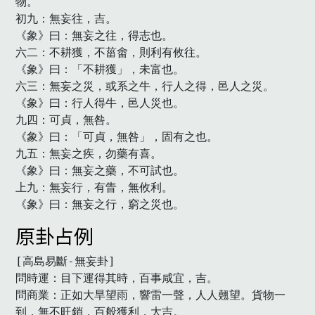
物。

初九：無妄往，吉。

《象》曰：無妄之往，得志也。

六二：不耕獲，不菑畬，則利有攸往。

《象》曰：「不耕獲」，未富也。

六三：無妄之災，或系之牛，行人之得，邑人之災。

《象》曰：行人得牛，邑人災也。

九四：可貞，無咎。

《象》曰：「可貞，無咎」，固有之也。

九五：無妄之疾，勿藥有喜。

《象》曰：無妄之藥，不可試也。

上九：無妄行，有眚，無攸利。

《象》曰：無妄之行，窮之災也。　
原卦占例
[高島易斷-無妄卦]

問時運：目下運得其時，百事咸宜，吉。

問商業：正如大旱望雨，響雷一聲，人人翹望。貨物一
到，無不旺銷，百般獲利，大吉。
