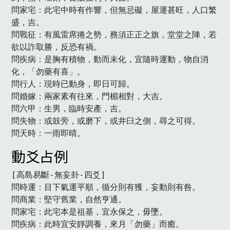
問家宅：此宅中時有作響，但無忌礙，屋運甚旺，人口繁
盛，吉。

問戰征：有風雷席捲之勢，務須正正之旗，堂堂之陣，若
欲以詐取勝，反恐有禍。

問疾病：是胸有積物，動而未化，宜隨時運動，物自消
化，「勿藥有喜」。

問行人：現時已動身，即日可歸。

問婚嫁：兩家素有往來，門楣相對，大吉。

問六甲：生男，臨時安產，吉。

問失物：或鼓旁，或磨下，或井臼之側，尋之可得。

問天時：一雨即晴。　
動爻占例
[高島易斷-無妄卦-四爻]

問時運：目下氣運平順，循分則有獲，妄動則有咎。

問商業：堅守舊業，自然亨通。

問家宅：此宅本是祖基，宜永保之，毋墜。

問疾病：此時宜安靜調養，來月「勿藥」而癒。
