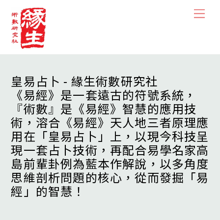
Skip
Men
to
content
皇易占卜 - 緣生術數研究社
《易經》是一套遠古的符號系統，
『術數』是《易經》智慧的應用技
術，溶合《易經》天人地三者原理應
用在「皇易占卜」上，以現今科技呈
現一套占卜技術，再配合易學名家高
島前輩卦例為藍本作解說，以多角度
思維剖析問題的核心，從而發掘「易
經」的智慧！