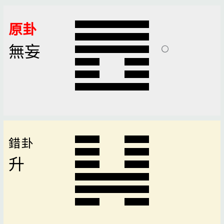
原卦
無妄
錯卦
升