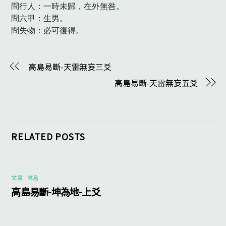
問行人：一時未歸，在外無咎。

問六甲：生男。

問失物：必可復得。　
高島易斷-天雷無妄三爻
高島易斷-天雷無妄五爻
RELATED POSTS
文章
,
高島
高島易斷-坤為地-上爻