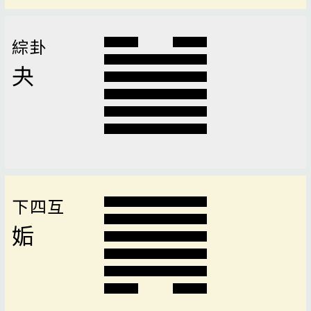
綜卦
夬
下四互
姤