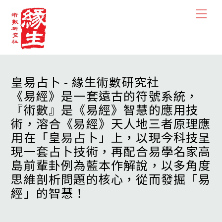
Skip
Men
to
content
皇易占卜 - 緣生術數研究社
《易經》是一套遠古的符號系統，
『術數』是《易經》智慧的應用技
術，溶合《易經》天人地三者原理應
用在「皇易占卜」上，以現今科技呈
現一套占卜技術，再配合易學名家高
島前輩卦例為藍本作解說，以多角度
思維剖析問題的核心，從而發掘「易
經」的智慧！