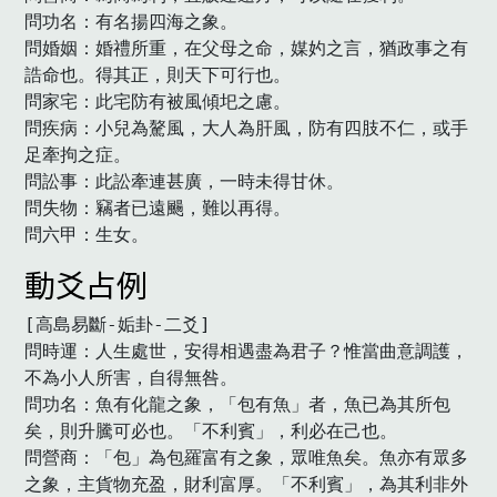
問功名：有名揚四海之象。

問婚姻：婚禮所重，在父母之命，媒妁之言，猶政事之有
誥命也。得其正，則天下可行也。

問家宅：此宅防有被風傾圯之慮。

問疾病：小兒為驁風，大人為肝風，防有四肢不仁，或手
足牽拘之症。

問訟事：此訟牽連甚廣，一時未得甘休。

問失物：竊者已遠颺，難以再得。

問六甲：生女。
動爻占例
[高島易斷-姤卦-二爻]

問時運：人生處世，安得相遇盡為君子？惟當曲意調護，
不為小人所害，自得無咎。

問功名：魚有化龍之象，「包有魚」者，魚已為其所包
矣，則升騰可必也。「不利賓」，利必在己也。

問營商：「包」為包羅富有之象，眾唯魚矣。魚亦有眾多
之象，主貨物充盈，財利富厚。「不利賓」，為其利非外