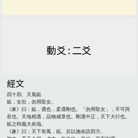
動爻 : 二爻
經文
四十四、天風姤

姤，女壯，勿用取女。

《彖》曰：姤，遇也，柔遇剛也。「勿用取女」，不可與
長也。天地相遇，品物咸章也。剛遇中正，天下大行也。
姤之時義大矣哉。

《象》曰：天下有風，姤。后以施命誥四方。
