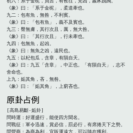
初六：系于金柅，貞吉，有攸往，見凶，羸豕踟躅。

《象》曰：「系于金柅」，柔道牽也。

九二：包有魚，無咎，不利賓。

《象》曰：「包有魚」，義不及賓也。

九三：臀無膚，其行次且，厲，無大咎。

《象》曰：「其行次且」，行未牽也。

九四：包無魚，起凶。

《象》曰：無魚之凶，遠民也。

九五：以杞包瓜，含章，有隕自天。

《象》曰：九五「含章」，中正也。「有隕自天」，志不
舍命也。

上九：姤其角，吝，無咎。

《象》曰：「姤其角」，上窮吝也。
原卦占例
[高島易斷-姤卦]

問時運：好運盛行，能使四方聞名。

問戰征：軍令迅速，賞必信，罰必行，有席捲天下之勢。

問營商：為商為利，宜販運遠方，可以隨在獲利。
