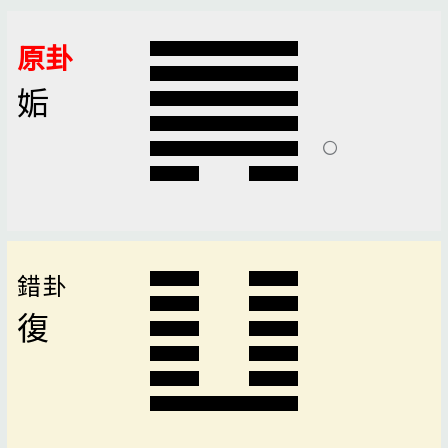
原卦
姤
錯卦
復