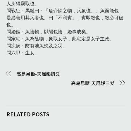
人所得竊取也。

問戰征：馬融曰：「魚介鱗之物，兵象也。」魚而能包，
是必善用其兵者也。曰「不利賓」，賓即敵也，敵必可破
也。

問婚姻：魚陰物，以陽包陰，婚事成矣。

問家宅：魚為陰物，象取女子，此宅定是女子主政。

問疾病：防有池魚殃及之災。

問六甲：生女。　
高島易斷-天風姤初爻
高島易斷-天風姤三爻
RELATED POSTS