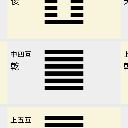
中四互
乾
上五互