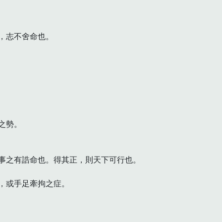
志不舍命也。

勢。

事之有誥命也。得其正，則天下可行也。

，或手足牽拘之症。
