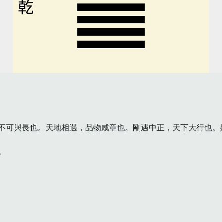
乾
不可與長也。天地相遇，品物咸章也。剛遇中正，天下大行也。姤

