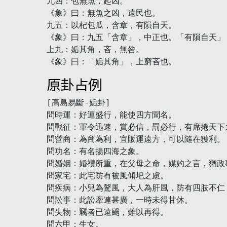
九四：包無魚，起凶。

《象》曰：無魚之凶，遠民也。

九五：以杞包瓜，含章，有隕自天。

《象》曰：九五「含章」，中正也。「有隕自天」，
上九：姤其角，吝，無咎。

《象》曰：「姤其角」，上窮吝也。
原卦占例
[高島易斷-姤卦]

問時運：好運盛行，能使四方聞名。

問戰征：軍令迅速，賞必信，罰必行，有席捲天下之
問營商：為商為利，宜販運遠方，可以隨在獲利。

問功名：有名揚四海之象。

問婚姻：婚禮所重，在父母之命，媒妁之言，猶政
問家宅：此宅防有被風傾圯之慮。

問疾病：小兒為驁風，大人為肝風，防有四肢不仁
問訟事：此訟牽連甚廣，一時未得甘休。

問失物：竊者已遠颺，難以再得。

問六甲：生女。