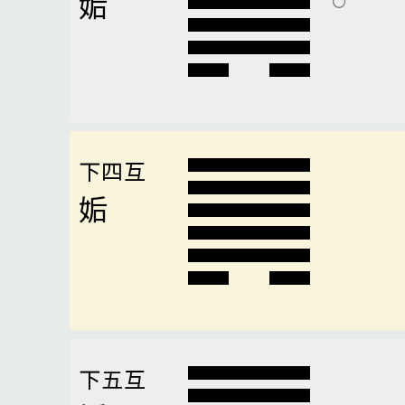
姤
下四互
姤
下五互