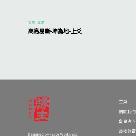
文章
,
高島
高島易斷-坤為地-上爻
主頁
關於我們
皇易占卜
義務與責
Designed by Favor Workshop