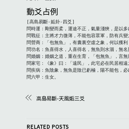
動爻占例
[高島易斷-姤卦-四爻]

問時運：剛變而柔，運途不正，氣量淺狹，是以多凶
問戰征：主將才力微薄，不能包容眾軍，防有兵變之
問營商：「包無魚」，有囊裏空虛之象，何以獲利？
問功名：魚喜得水，人喜得名，無魚則水涸，無名則
問婚姻：婚姻之道，重在生育，「包無魚」，言無胎
問家宅：《象》曰：「遠民」，此宅必在民居相遠
問疾病：魚陰象，無魚是陰已虧極，陽不能包，必凶
問六甲：生女。　
高島易斷-天風姤三爻
RELATED POSTS