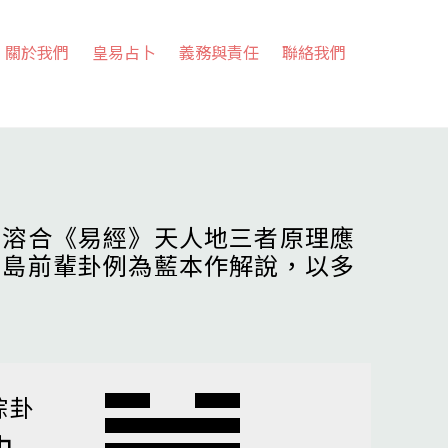
關於我們
皇易占卜
義務與責任
聯絡我們
，溶合《易經》天人地三者原理應
高島前輩卦例為藍本作解說，以多
綜卦
夬