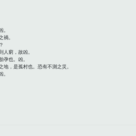
。

禍。



人窮，故凶。

孕也。凶。

之地，是孤村也。恐有不測之災。

。
