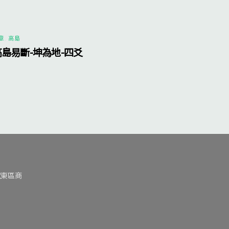
章
,
高島
高島易斷-坤為地-四爻
號東區商