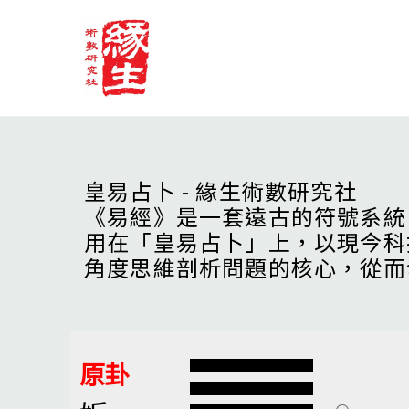
Skip
to
content
皇易占卜 - 緣生術數研究社
《易經》是一套遠古的符號系統
用在「皇易占卜」上，以現今科
角度思維剖析問題的核心，從而
原卦