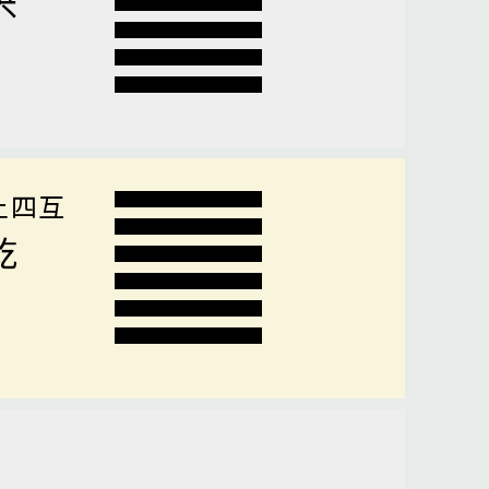
上四互
乾