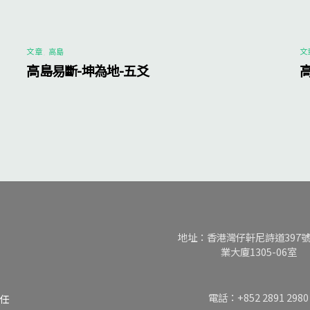
文章
,
高島
文
高島易斷-坤為地-五爻
地址：香港灣仔軒尼詩道397
業大廈1305-06室
電話：+852 2891 2980
任