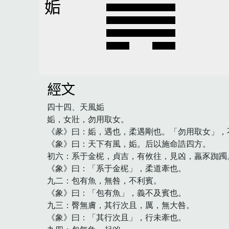
姤
經文
四十四、天風姤

姤，女壯，勿用取女。

《彖》曰：姤，遇也，柔遇剛也。「勿用取女」，
《象》曰：天下有風，姤。后以施命誥四方。

初六：系于金柅，貞吉，有攸往，見凶，羸豕踟躅。
《象》曰：「系于金柅」，柔道牽也。

九二：包有魚，無咎，不利賓。

《象》曰：「包有魚」，義不及賓也。

九三：臀無膚，其行次且，厲，無大咎。

《象》曰：「其行次且」，行未牽也。
