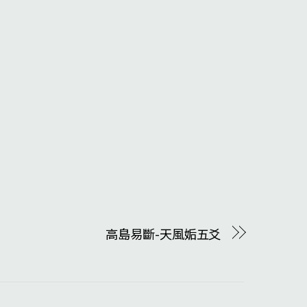
高島易斷-天風姤五爻