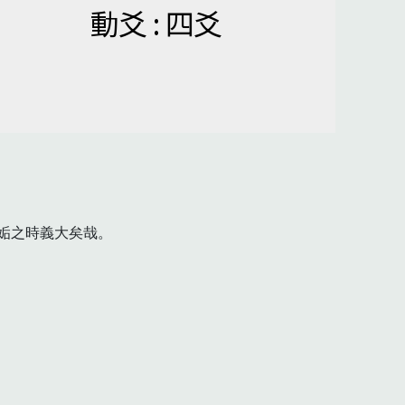
動爻 : 四爻
之時義大矣哉。
