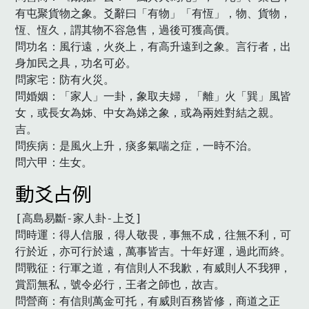
有屯聚貨物之象。爻辭曰「有物」「有恆」，物、貨物，
恆、恆久，謂其物不容急售，過後可獲高價。

問功名：風行遠，火炎上，有高升遠到之象。言行者，出
身加民之具，功名可必。

問家宅：防有火災。

問婚姻：「家人」一卦，象取夫婦，「離」火「巽」風皆
女，或長女為姊、中女為娣之象，或為兩姓對結之親。
吉。

問疾病：是風火上升，痰多氣喘之症，一時不治。

問六甲：生女。　
動爻占例
[高島易斷-家人卦-上爻]

問時運：得人信服，得人敬畏，事無不成，往無不利，可
行於近，亦可行於遠，萬事皆吉。十年好運，過此而終。

問戰征：行軍之道，有信則人不我歉，有威則人不我狎，
賞罰無私，號令必行，王者之師也，故吉。

問營商：有信則萬金可托，有威則百務皆修，商道之正