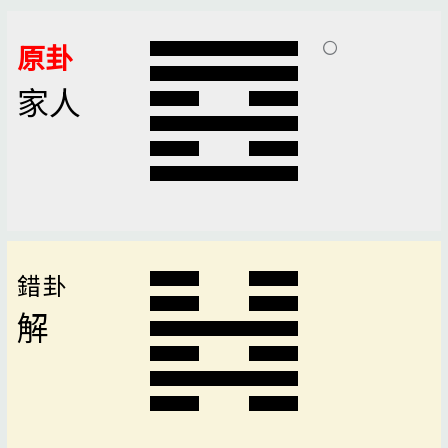
原卦
家人
錯卦
解