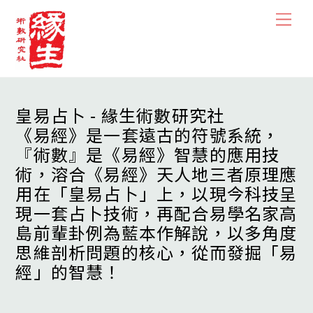
Skip
Men
to
content
皇易占卜 - 緣生術數研究社
《易經》是一套遠古的符號系統，
『術數』是《易經》智慧的應用技
術，溶合《易經》天人地三者原理應
用在「皇易占卜」上，以現今科技呈
現一套占卜技術，再配合易學名家高
島前輩卦例為藍本作解說，以多角度
思維剖析問題的核心，從而發掘「易
經」的智慧！