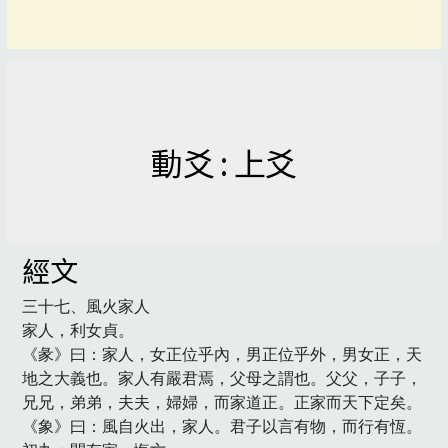
動爻 : 上爻
經文
三十七、風火家人

家人，利女貞。

《彖》曰：家人，女正位乎內，男正位乎外，男女正，天
地之大義也。家人有嚴君焉，父母之謂也。父父，子子，
兄兄，弟弟，夫夫，婦婦，而家道正。正家而天下定矣。

《象》曰：風自火出，家人。君子以言有物，而行有恆。
