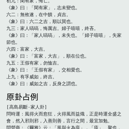
初九：閑有家，悔亡。

《象》曰：「閑有家」，志未變也。

六二：無攸遂，在中饋，貞吉。

《象》曰：六二之吉，順以巽也。

九三：家人嗃嗃，悔厲吉。婦子嘻嘻，終吝。

《象》曰：「家人嗃嗃」，未失也。「婦子嘻嘻」，失家
節也。

六四：富家，大吉。

《象》曰：「富家，大吉」，順在位也。

九五：王假有家，勿恤吉。

《象》曰：「王假有家」，交相愛也。

上九：有孚威如，終吉。

《象》曰：威如之吉，反身之謂也。　
原卦占例
[高島易斷-家人卦]

問時運：風得火而愈狂，火得風而益熾，正是時運全盛之
會，然入邪則邪，入善則善，言行之間，最宜加勉。

問營商：《爾雅》云：「風與火為庉」，「庉」、聚也，