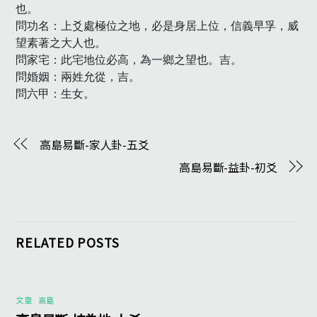
也。

問功名：上爻處極位之地，必是身居上位，信義早孚，威
望素著之大人也。

問家宅：此宅地位必高，為一鄉之望也。吉。

問婚姻：兩姓允從，吉。

問六甲：生女。　
高島易斷-家人卦-五爻
高島易斷-益卦-初爻
RELATED POSTS
文章
,
高島