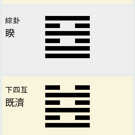
綜卦
睽
下四互
既濟