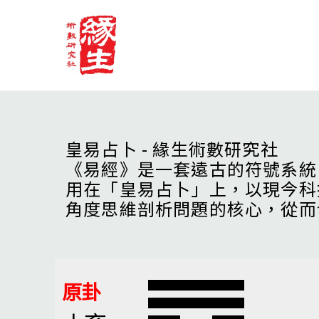
Skip
to
content
皇易占卜 - 緣生術數研究社
《易經》是一套遠古的符號系統
用在「皇易占卜」上，以現今科
角度思維剖析問題的核心，從而
原卦