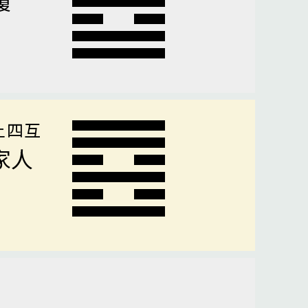
上四互
家人