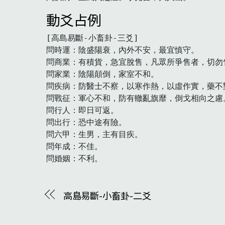
動爻占例
[高島易斷-小畜卦-三爻]

問時運：陰盛陽衰，內外不安，最宜慎守。

問商業：有積貨，急宜脫售，凡眾所爭售者，切勿
問家業：陰陽顛倒，家室不和。

問疾病：防醫士不察，以寒作熱，以虛作實，藥不
問戰征：軍心不和，防有轍亂旗靡，倒戈相向之慮。
問行人：即日可返。

問出行：恐中途有險。

問六甲：生男，主有目疾。

問年成：不佳。

問婚姻：不利。　
高島易斷-小畜卦-二爻