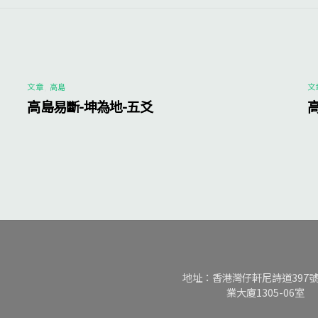
文章
,
高島
文
高島易斷-坤為地-五爻
地址：香港灣仔軒尼詩道397
業大廈1305-06室