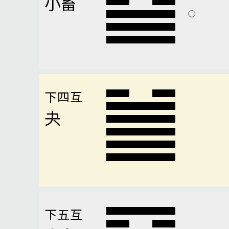
小畜
下四互
夬
下五互