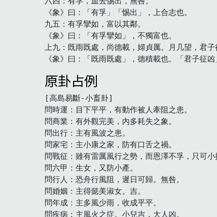
六四：有孚，血去惕出，無咎。

《象》曰：「有孚」「惕出」，上合志也。

九五：有孚攣如，富以其鄰。

《象》曰：「有孚攣如」，不獨富也。

上九：既雨既處，尚德載，婦貞厲。月几望，君子征
《象》曰：「既雨既處」，德積載也。「君子征凶
原卦占例
[高島易斷-小畜卦]

問時運：目下平平，有動作被人牽阻之患。

問商業：有外觀完美，內多耗失之象。

問出行：主有風波之患。

問家宅：主小康之家，防有口舌之禍。

問戰征：雖有雷厲風行之勢，而恩澤不孚，只可小捷
問六甲：生女，又防小產。

問行人：恐舟行風阻，遲日可歸。無咎。

問婚姻：主得懿美淑女。吉。

問年成：主多風少雨，收成平平。

問疾病：主風火之症。小兒吉，大人凶。　