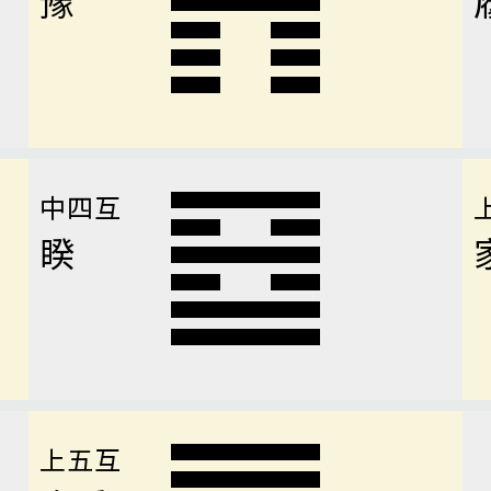
中四互
睽
上五互