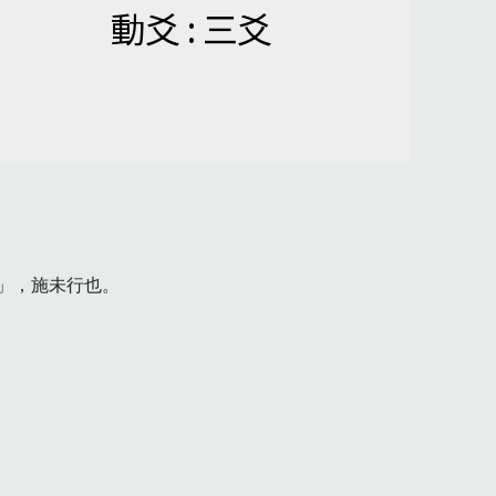
動爻 : 三爻
，施未行也。
