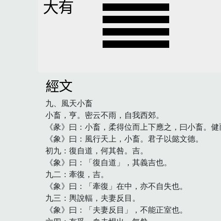
大有
經文
九、風天小畜

小畜，亨。密云不雨，自我西郊。

《彖》曰：小畜，柔得位而上下應之，曰小畜。健
《象》曰：風行天上，小畜。君子以懿文德。

初九：復自道，何其咎。吉。

《象》曰：「復自道」，其義吉也。

九二：牽復，吉。

《象》曰：「牽復」在中，亦不自失也。

九三：輿說輻，夫妻反目。

《象》曰：「夫妻反目」，不能正室也。
