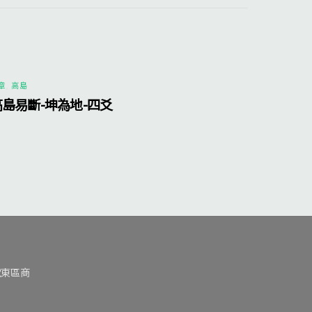
章
,
高島
高島易斷-坤為地-四爻
號東區商