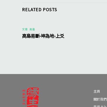
RELATED POSTS
文章
,
高島
高島易斷-坤為地-上爻
主頁
關於我們
皇易占卜