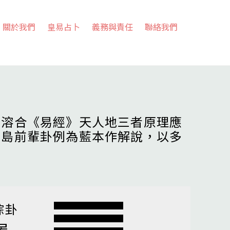
關於我們
皇易占卜
義務與責任
聯絡我們
，溶合《易經》天人地三者原理應
高島前輩卦例為藍本作解說，以多
綜卦
履