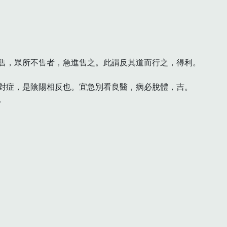
售，眾所不售者，急進售之。此謂反其道而行之，得利。

對症，是陰陽相反也。宜急別看良醫，病必脫體，吉。


