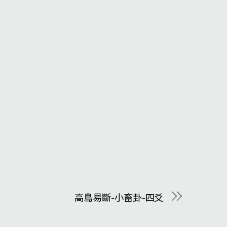
高島易斷-小畜卦-四爻