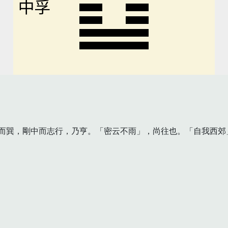
中孚
而巽，剛中而志行，乃亨。「密云不雨」，尚往也。「自我西郊」