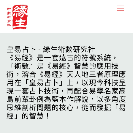
Skip
Men
to
content
皇易占卜 - 緣生術數研究社
《易經》是一套遠古的符號系統，
『術數』是《易經》智慧的應用技
術，溶合《易經》天人地三者原理應
用在「皇易占卜」上，以現今科技呈
現一套占卜技術，再配合易學名家高
島前輩卦例為藍本作解說，以多角度
思維剖析問題的核心，從而發掘「易
經」的智慧！