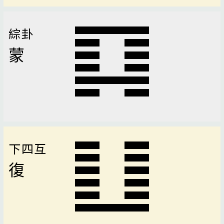
綜卦
蒙
下四互
復