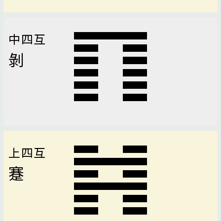
中四互
剝
上四互
蹇