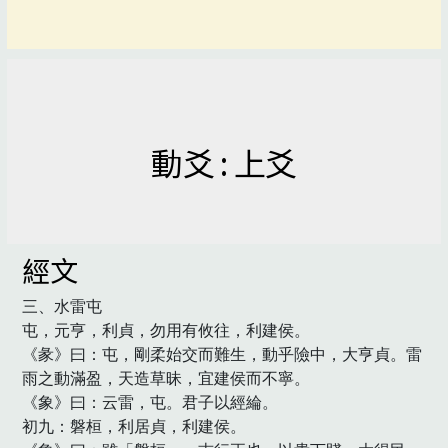
動爻 : 上爻
經文
三、水雷屯

屯，元亨，利貞，勿用有攸往，利建侯。

《彖》曰：屯，剛柔始交而難生，動乎險中，大亨貞。雷
雨之動滿盈，天造草昧，宜建侯而不寧。

《象》曰：云雷，屯。君子以經綸。

初九：磐桓，利居貞，利建侯。
