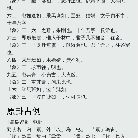
《象》曰：雖「磐桓」，志行正也。以貴下賤，大得民
也。

六二：屯如邅如，乘馬班如，匪寇，婚媾。女子貞不字，
十年乃字。

《象》曰：六二之難，乘剛也。十年乃字，反常也。

六三：即鹿無虞，惟入于林中，君子几不如舍，往吝。

《象》曰：「既鹿無虞」，以縱禽也。君子舍之，往吝窮
也。

六四：乘馬班如，求婚媾，無不利。

《象》曰：求而往，明也。

九五：屯其膏，小貞吉，大貞凶。

《象》曰：屯其膏，施未光也。

上六：乘馬班如，泣血漣如。

《象》曰：「泣血漣如」，何可長也。　
原卦占例
[高島易斷-屯卦]

問功名：內「震」外「坎」為「屯」，「震」為雷、
「坎」為雲，故曰「雲雷」；「震」為出，「坎」為入，