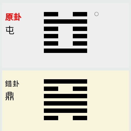
原卦
屯
錯卦
鼎