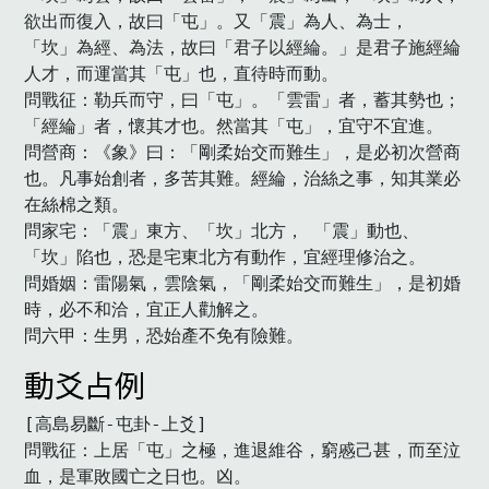
欲出而復入，故曰「屯」。又「震」為人、為士， 
「坎」為經、為法，故曰「君子以經綸。」是君子施經綸
人才，而運當其「屯」也，直待時而動。

問戰征：勒兵而守，曰「屯」。「雲雷」者，蓄其勢也；
「經綸」者，懷其才也。然當其「屯」，宜守不宜進。 

問營商：《象》曰：「剛柔始交而難生」，是必初次營商
也。凡事始創者，多苦其難。經綸，治絲之事，知其業必
在絲棉之類。

問家宅：「震」東方、「坎」北方， 「震」動也、
「坎」陷也，恐是宅東北方有動作，宜經理修治之。 

問婚姻：雷陽氣，雲陰氣，「剛柔始交而難生」，是初婚
時，必不和洽，宜正人勸解之。 

問六甲：生男，恐始產不免有險難。
動爻占例
[高島易斷-屯卦-上爻]

問戰征：上居「屯」之極，進退維谷，窮慼己甚，而至泣
血，是軍敗國亡之日也。凶。
