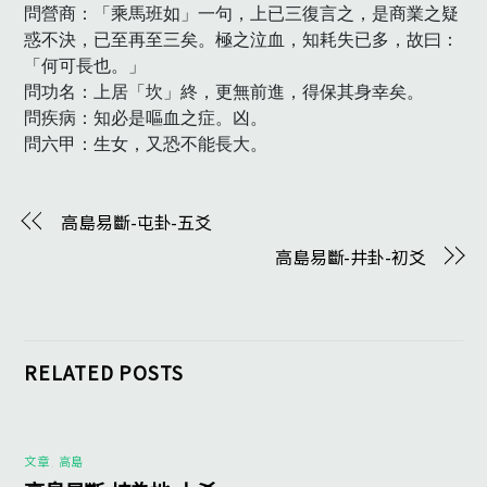
問營商：「乘馬班如」一句，上已三復言之，是商業之疑
惑不決，已至再至三矣。極之泣血，知耗失已多，故曰：
「何可長也。」

問功名：上居「坎」終，更無前進，得保其身幸矣。

問疾病：知必是嘔血之症。凶。

問六甲：生女，又恐不能長大。　
高島易斷-屯卦-五爻
高島易斷-井卦-初爻
RELATED POSTS
文章
,
高島