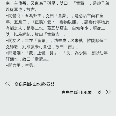
南，主伐叛。又東為子孫星，爻曰：「童蒙」，是帥子弟
以從軍也，故吉。

•問營商：五為卦主，爻曰「童蒙」，是必店主尚在童
年。五應二，《正義》云：「委物以能」，謂委付事物於
有能之人，是委二也。蓋五爻店主，自知年少，順從二
爻，以為經紀，故曰「童蒙吉」。

•問功名：年在「童蒙」，功未成，名未就，惟能順聽二
爻師教，則成就未可量也，故曰「吉」。

•問婚姻：「蒙」上體「艮」，「艮」為少男，是以幼年
訂姻也，故曰「童蒙吉。」

•問六甲：生男。　
高島易斷-山水蒙-四爻
高島易斷-山水蒙-上爻