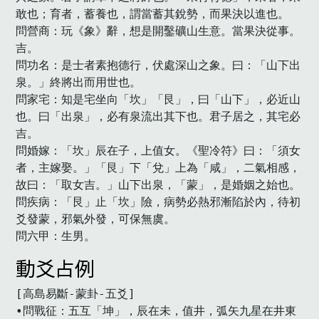
敢也；育者，蓄養也，謂當蓄其銳勢，而果決以進也。

問營商：玩《象》辭，想是開鑿礦山生意。當果決從事。
吉。

問功名：是士者素抱德行，伏處深山之象。曰：「山下出
泉。」終將出而用世也。

問家宅：知是宅坐向「坎」「艮」，曰「山下」，必近山
也。曰「出泉」，必有泉流出其下也。君子居之，其宅必
吉。

問婚嫁：「坎」辰在子，上值女。《聖冷符》曰：「須女
者，主嫁娶。」「艮」下「兌」上為「咸」，二氣相感，
故曰：「取女吉。」山下出泉，「蒙」，是婚姻之始也。

問疾病：「艮」止「坎」險，病勢必熱邪漸陷於內，待初
爻發蒙，邪氣外發，可保無虞。

問六甲：生男。　
動爻占例
[高島易斷-蒙卦-五爻]

•問戰征：五互「坤」，辰在未，值井，弧矢九星在井東