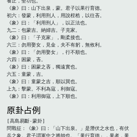
養正，聖功也。

《象》曰：山下出泉，蒙。君子以果行育德。

初六：發蒙，利用刑人，用說桎梏，以往吝。

《象》曰：「利用刑人」，以正法也。

九二：包蒙吉。納婦吉。子克家。

《象》曰：「子克家」，剛柔接也。

六三：勿用娶女，見金，夫不有躬，無攸利。

《象》曰：「勿用娶女」，行不順也。

六四：困蒙，吝。

《象》曰：困蒙之吝，獨遠實也。

六五：童蒙，吉。

《象》曰：童蒙之吉，順以巽也。

上九：擊蒙。不利為寇，利御寇。

《象》曰：利用御寇，上下順也。　
原卦占例
[高島易斷-蒙卦]

問戰征：《象》曰：「山下出泉。」是潛伏之水也，有伏
兵之象。君子謂軍中之將帥也。「果行育德」，果者，果