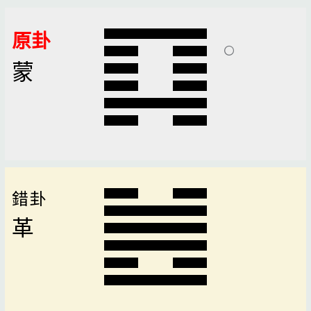
原卦
蒙
錯卦
革