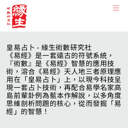
Skip
Men
to
content
皇易占卜 - 緣生術數研究社
《易經》是一套遠古的符號系統，
『術數』是《易經》智慧的應用技
術，溶合《易經》天人地三者原理應
用在「皇易占卜」上，以現今科技呈
現一套占卜技術，再配合易學名家高
島前輩卦例為藍本作解說，以多角度
思維剖析問題的核心，從而發掘「易
經」的智慧！