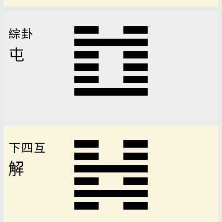
綜卦
屯
下四互
解