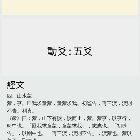
動爻 : 五爻
經文
四、山水蒙

蒙，亨。匪我求童蒙，童蒙求我。初噬告，再三瀆，瀆則
不告。利貞。

《彖》曰：蒙，山下有險，險而止，蒙。蒙亨，以亨行，
時中也。「匪我求童蒙，童蒙求我」，志應也。「初噬
告」，以剛中也。「再三瀆，瀆則不告」，瀆蒙也。蒙以