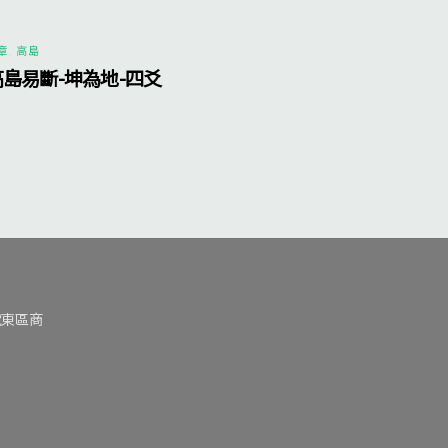
章
,
高島
高島易斷-坤為地-四爻
號東區商