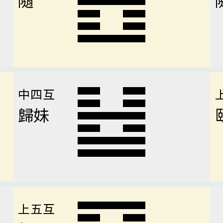
中四互
歸妹
上五互