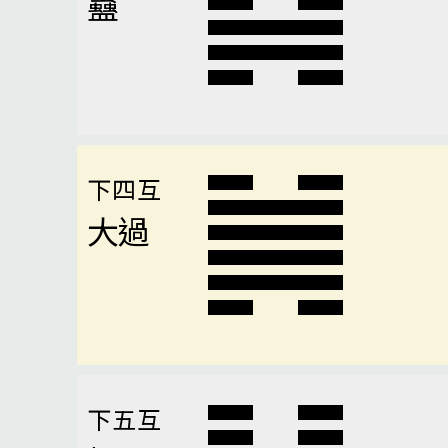
蠱
下四互
大過
下五互