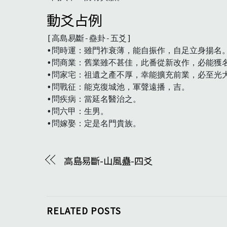
動爻占例
[高島易斷-蠱卦-五爻]

•問時運：雖門祚衰薄，能自振作，自足立身揚名。
•問商業：舊業雖不甚佳，此番從新改作，必能獲名
•問家宅：祖遺之產不厚，幸能擴充前業，必至光大
•問戰征：能克復城池，軍聲遠播，吉。

•問疾病：當延名醫治之。

•問六甲：生男。

•問嫁娶：定是名門貴族。
高島易斷-山風蠱-四爻
RELATED POSTS