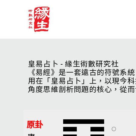
Skip
to
content
皇易占卜 - 緣生術數研究社
《易經》是一套遠古的符號系統
用在「皇易占卜」上，以現今科
角度思維剖析問題的核心，從而
原卦