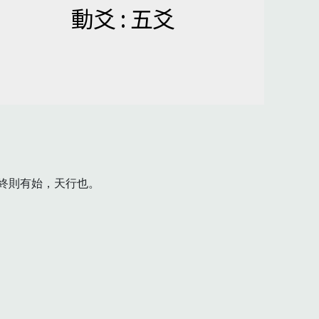
動爻 : 五爻
則有始，天行也。
