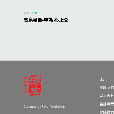
文章
,
高島
高島易斷-坤為地-上爻
主頁
關於我們
皇易占卜
義務與責
Designed by Favor Workshop
聯絡我們