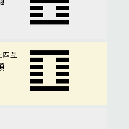
上四互
頤