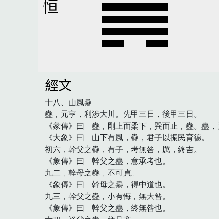
恒
經文
十八、山風蠱

蠱，元亨，利涉大川。先甲三日，後甲三日。

《彖傳》曰：蠱，剛上而柔下，巽而止，蠱。蠱，
《大象》曰：山下有風，蠱，君子以振民育德。

初六，幹父之蠱，有子，考無咎，厲，終吉。

《象傳》曰：幹父之蠱，意承考也。

九二，幹母之蠱，不可貞。

《象傳》曰：幹母之蠱，得中道也。

九三，幹父之蠱，小有悔，無大咎。

《象傳》曰：幹父之蠱，終無咎也。
