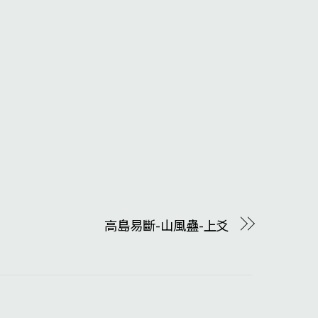
高島易斷-山風蠱-上爻