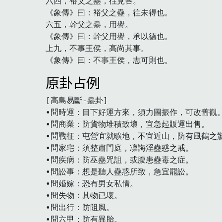
六四，裕父之蠱，往見吝。

《象傳》曰：裕父之蠱，往未得也。

六五，幹父之蠱，用譽。

《象傳》曰：幹父用譽，承以德也。

上九，不事王侯，高尚其事。

《象傳》曰：不事王侯，志可則也。
原卦占例
[高島易斷-蠱卦]

•問時運：目下好運方來，須力圖振作，可改舊觀。
•問商業：防貨物堆積致壞，宜急起販運出售。

•問戰征：屯營宜就曠地，不宜近山，防有風鶴之驚
•問家宅：須整肅門庭，凜誨淫蠱惑之戒。

•問疾病：防巫蠱咒詛，或腹患蠱毒之症。

•問訟事：想是聽人蠱惑所致，急宜罷訟。

•問婚嫁：恐有男女私情。

•問失物：其物已壞。

•問出行：防阻風。

•問六甲：防有異胎。