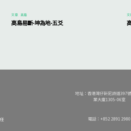
文章
,
高島
文
高島易斷-坤為地-五爻
地址：香港灣仔軒尼詩道397
業大廈1305-06室
電話：+852 2891 2980
任