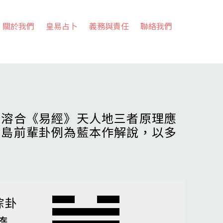
關於我們
皇易占卜
義務與責任
聯絡我們
，溶合《易經》天人地三者原理應
高島前輩卦例為藍本作解說，以多
綜卦
隨