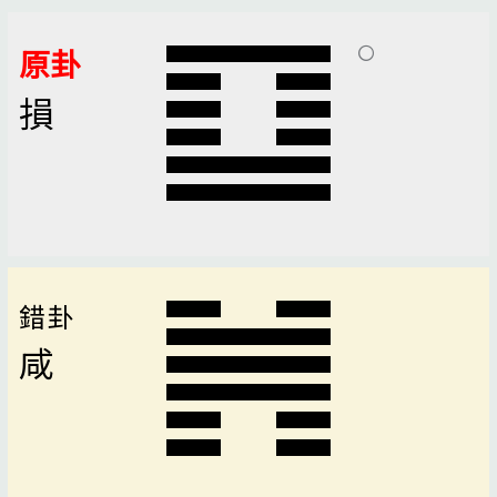
原卦
損
錯卦
咸