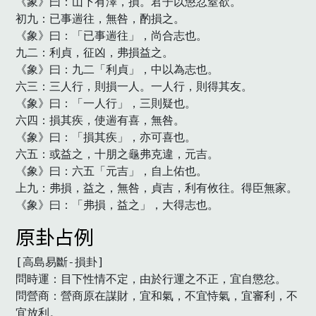
《象》曰：山下有澤，損。君子以懲忿窒欲。

初九：已事遄往，無咎，酌損之。

《象》曰：「已事遄往」，尚合志也。

九二：利貞，征凶，弗損益之。

《象》曰：九二「利貞」，中以為志也。

六三：三人行，則損一人。一人行，則得其友。

《象》曰：「一人行」，三則疑也。

六四：損其疾，使遄有喜，無咎。

《象》曰：「損其疾」，亦可喜也。

六五：或益之，十朋之龜弗克違，元吉。

《象》曰：六五「元吉」，自上佑也。

上九：弗損，益之，無咎，貞吉，利有攸往。得臣無家。

《象》曰：「弗損，益之」，大得志也。　
原卦占例
[高島易斷-損卦]

問時運：目下性情不定，由於行運之不正，宜自懲忿。

問營商：營商原在謀財，宜和氣，不宜恃氣，宜審利，不
宜放利。
