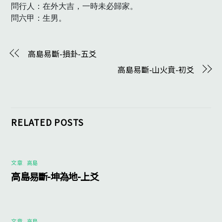
問行人：在外大吉，一時未必歸家。

問六甲：生男。　
高島易斷-損卦-五爻
高島易斷-山火賁-初爻
RELATED POSTS
文章
,
高島
高島易斷-坤為地-上爻
文章
,
高島