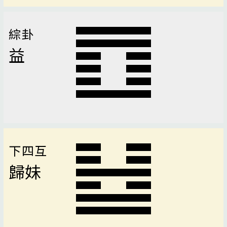
綜卦
益
下四互
歸妹