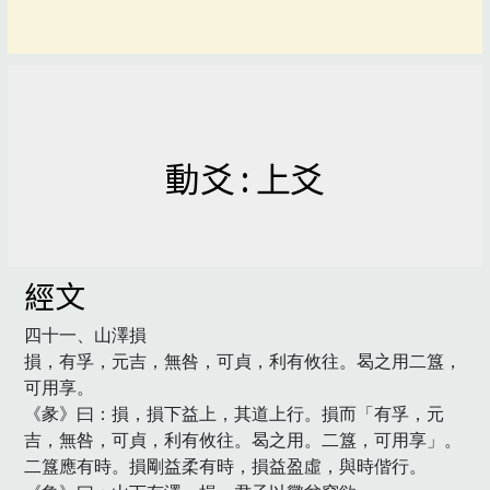
動爻 : 上爻
經文
四十一、山澤損

損，有孚，元吉，無咎，可貞，利有攸往。曷之用二簋，
可用享。

《彖》曰：損，損下益上，其道上行。損而「有孚，元
吉，無咎，可貞，利有攸往。曷之用。二簋，可用享」。
二簋應有時。損剛益柔有時，損益盈虛，與時偕行。
