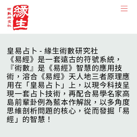
Skip
Men
to
content
皇易占卜 - 緣生術數研究社
《易經》是一套遠古的符號系統，
『術數』是《易經》智慧的應用技
術，溶合《易經》天人地三者原理應
用在「皇易占卜」上，以現今科技呈
現一套占卜技術，再配合易學名家高
島前輩卦例為藍本作解說，以多角度
思維剖析問題的核心，從而發掘「易
經」的智慧！