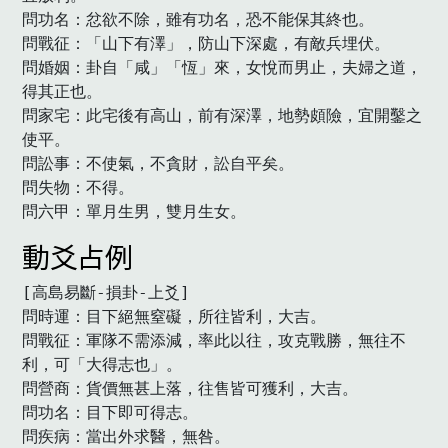
問功名：忿欲不除，雖有功名，恐不能保其終也。

問戰征：「山下有澤」，防山下深處，有敵兵埋伏。

問婚姻：卦自「咸」「恆」來，女悅而男止，夫婦之道，
得其正也。

問家宅：此宅後有高山，前有深澤，地勢頗險，宜開鑿之
使平。

問訟事：不使氣，不貪財，訟自平矣。

問失物：不得。

問六甲：單月生男，雙月生女。　
動爻占例
[高島易斷-損卦-上爻]

問時運：目下絕無窒礙，所往皆利，大吉。

問戰征：軍隊不需添減，率此以往，攻克戰勝，無往不
利，可「大得志也」。

問營商：貨價無甚上落，往售皆可獲利，大吉。

問功名：目下即可得志。

問疾病：當出外求醫，無咎。
