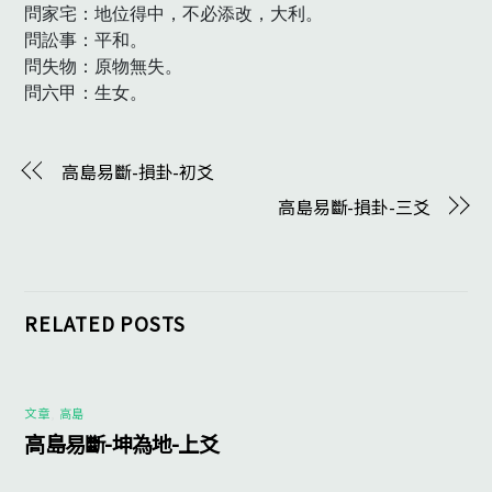
問家宅：地位得中，不必添改，大利。

問訟事：平和。

問失物：原物無失。

問六甲：生女。　
高島易斷-損卦-初爻
高島易斷-損卦-三爻
RELATED POSTS
文章
,
高島
高島易斷-坤為地-上爻