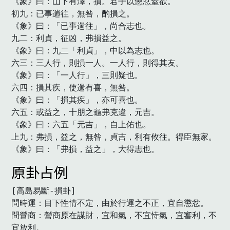
《象》曰：山下有澤，損。君子以懲忿窒欲。

初九：已事遄往，無咎，酌損之。

《象》曰：「已事遄往」，尚合志也。

九二：利貞，征凶，弗損益之。

《象》曰：九二「利貞」，中以為志也。

六三：三人行，則損一人。一人行，則得其友。

《象》曰：「一人行」，三則疑也。

六四：損其疾，使遄有喜，無咎。

《象》曰：「損其疾」，亦可喜也。

六五：或益之，十朋之龜弗克違，元吉。

《象》曰：六五「元吉」，自上佑也。

上九：弗損，益之，無咎，貞吉，利有攸往。得臣無家。

《象》曰：「弗損，益之」，大得志也。　
原卦占例
[高島易斷-損卦]

問時運：目下性情不定，由於行運之不正，宜自懲忿。

問營商：營商原在謀財，宜和氣，不宜恃氣，宜審利，不
宜放利。
