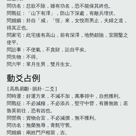
問功名：忿欲不除，雖有功名，恐不能保其終也。

問戰征：「山下有澤」，防山下深處，有敵兵埋伏。

問婚姻：卦自「咸」「恆」來，女悅而男止，夫婦之道，
得其正也。

問家宅：此宅後有高山，前有深澤，地勢頗險，宜開鑿之
使平。

問訟事：不使氣，不貪財，訟自平矣。

問失物：不得。

問六甲：單月生男，雙月生女。　
動爻占例
[高島易斷-損卦-二爻]

問時運：好運方來，不減不加，萬事得中，自然獲利。

問戰征：不必減糧，不必添兵，堅守中營，有勝無敗；若
魯荚前往，恐有凶也。

問營商：貨物合宜，不必減價，無不獲利。

問功名：無榮無辱，青氈守舊。

問婚姻：兩姓門戶相當，吉。
