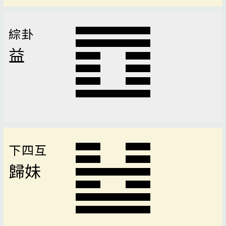
綜卦
益
下四互
歸妹