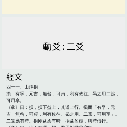
動爻 : 二爻
經文
四十一、山澤損

損，有孚，元吉，無咎，可貞，利有攸往。曷之用二簋，
可用享。

《彖》曰：損，損下益上，其道上行。損而「有孚，元
吉，無咎，可貞，利有攸往。曷之用。二簋，可用享」。
二簋應有時。損剛益柔有時，損益盈虛，與時偕行。
