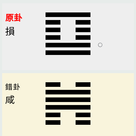
原卦
損
錯卦
咸