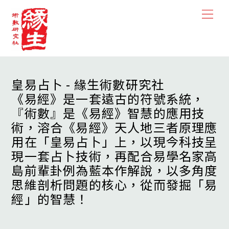
Skip
Men
to
content
皇易占卜 - 緣生術數研究社
《易經》是一套遠古的符號系統，
『術數』是《易經》智慧的應用技
術，溶合《易經》天人地三者原理應
用在「皇易占卜」上，以現今科技呈
現一套占卜技術，再配合易學名家高
島前輩卦例為藍本作解說，以多角度
思維剖析問題的核心，從而發掘「易
經」的智慧！