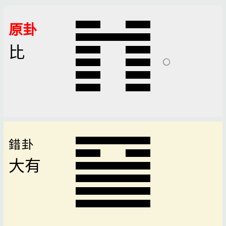
原卦
比
錯卦
大有