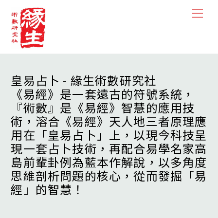
Skip
Men
to
content
皇易占卜 - 緣生術數研究社
《易經》是一套遠古的符號系統，
『術數』是《易經》智慧的應用技
術，溶合《易經》天人地三者原理應
用在「皇易占卜」上，以現今科技呈
現一套占卜技術，再配合易學名家高
島前輩卦例為藍本作解說，以多角度
思維剖析問題的核心，從而發掘「易
經」的智慧！