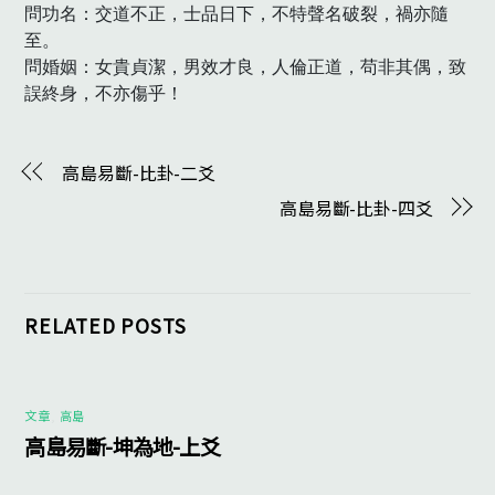
問功名：交道不正，士品日下，不特聲名破裂，禍亦隨
至。

問婚姻：女貴貞潔，男效才良，人倫正道，苟非其偶，致
誤終身，不亦傷乎！
高島易斷-比卦-二爻
高島易斷-比卦-四爻
RELATED POSTS
文章
,
高島
高島易斷-坤為地-上爻