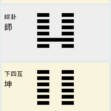
綜卦
師
下四互
坤