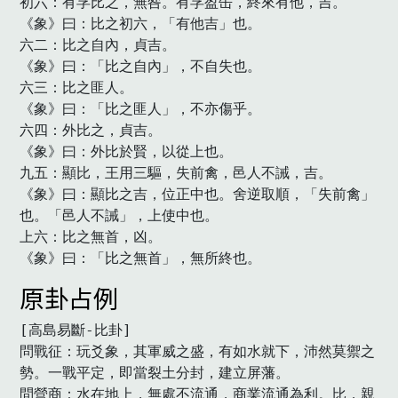
初六：有孚比之，無咎。有孚盈缶，終來有他，吉。

《象》曰：比之初六，「有他吉」也。

六二：比之自內，貞吉。

《象》曰：「比之自內」，不自失也。

六三：比之匪人。

《象》曰：「比之匪人」，不亦傷乎。

六四：外比之，貞吉。

《象》曰：外比於賢，以從上也。

九五：顯比，王用三驅，失前禽，邑人不誡，吉。

《象》曰：顯比之吉，位正中也。舍逆取順，「失前禽」
也。「邑人不誡」，上使中也。

上六：比之無首，凶。

《象》曰：「比之無首」，無所終也。　
原卦占例
[高島易斷-比卦]

問戰征：玩爻象，其軍威之盛，有如水就下，沛然莫禦之
勢。一戰平定，即當裂土分封，建立屏藩。

問營商：水在地上，無處不流通，商業流通為利。比，親