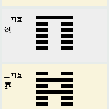
中四互
剝
上四互
蹇