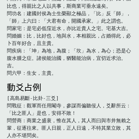
比也，得親比之人以共事，斯商業可垂永遠矣。

問功名：建國封侯為士生榮顯之極品，「比」反「師」，
「師」上六曰：「大君有命，開國承家。」此之謂也。

問家宅：是宅必低窪近水，亦比近貴人之宅。宅基大吉。

問婚姻：比，比好也，地與水，本相親比，占婚得此，必
卜百年好合，且主貴。

問疾病：「坤」為地，為腹；「坎」為水，為心；恐是心
腹水腫之症。諸侯能治國，猶醫能治病，宜切近求治。
吉。

問六甲：生女，主貴。　
動爻占例
[高島易斷-比卦-三爻]

問戰征：觀軍而任用閹寺，參謀而偏聽佞人，爻辭所云：
「比之匪人」是也，安得不敗！

問營商：商業之盛衰，惟在其人，其人而曰與市井無賴之
輩，征逐往來。匪人日親，正人日遠，不特其業立敗，其
人亦不堪問矣。
