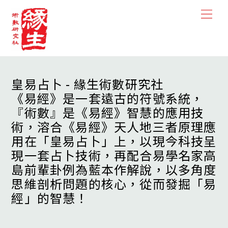
Skip
Men
to
content
皇易占卜 - 緣生術數研究社
《易經》是一套遠古的符號系統，
『術數』是《易經》智慧的應用技
術，溶合《易經》天人地三者原理應
用在「皇易占卜」上，以現今科技呈
現一套占卜技術，再配合易學名家高
島前輩卦例為藍本作解說，以多角度
思維剖析問題的核心，從而發掘「易
經」的智慧！