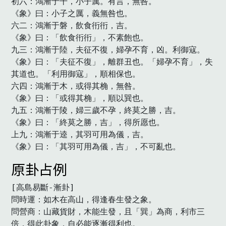
初六：鴻漸于干，小子厲。有言，無咎。

《象》曰：小子之厲，義無咎也。

六二：鴻漸于磐，飲食衎衎，吉。

《象》曰：「飲食衎衎」，不素飽也。

九三：鴻漸于陸，夫征不復，婦孕不育，凶。利御寇。

《象》曰：「夫征不復」，離群丑也。「婦孕不育」，失
其道也。「利用御寇」，順相保也。

六四：鴻漸于木，或得其桷，無咎。

《象》曰：「或得其桷」，順以巽也。

九五：鴻漸于陵，婦三歲不孕，終莫之勝，吉。

《象》曰：「終莫之勝，吉」，得所愿也。

上九：鴻漸于逵，其羽可用為儀，吉。

《象》曰：「其羽可用為儀，吉」，不可亂也。　
原卦占例
[高島易斷-漸卦]

問時運：如木在高山，得逢春生發之象。

問營商：山藏貨財，木能生發，且「巽」為商，利市三
倍，得此卦象，自必能逐漸得利也。
