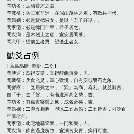
問功名：足膺賢才之選。

問戰征：防三軍前進，在深山茂林之處，有敵兵埋伏。

問婚姻：必是賢德淑女，是以「君子好逑」。

問家宅：必是德門仁里，君子居之。

問疾病：是木剋土之症，宜安居調養。

問六甲：望前生者男，望後生者女。　
動爻占例
[高島易斷-漸卦-二爻]

問時運：既得安樂，又得醉飽無憂，吉。

問戰征：兵食充足，軍心歡悅，自有安似磐石之象。

問營商：二爻居費之中，「巽」為商、為利。就爻辭言，
自「干」進「磐」，有漸進漸高之勢，吉。

問功名：有嘉賓宴樂之象，成名必矣，吉。

問婚姻：二與五相應，即以二五為婚；二五皆吉，可詠百
年偕老矣。

問家宅：此宅地基鞏固，一門和樂，吉。

問疾病：飲食過度所致，宜消食安胃，病日可癒。
