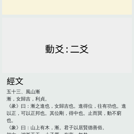
動爻 : 二爻
經文
五十三、風山漸

漸，女歸吉，利貞。

《彖》曰：漸之進也，女歸吉也。進得位，往有功也。進
以正，可以正邦也。其位剛，得中也。止而巽，動不窮
也。

《象》曰：山上有木，漸。君子以居賢德善俗。
