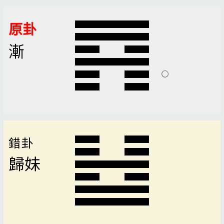
原卦
漸
錯卦
歸妹