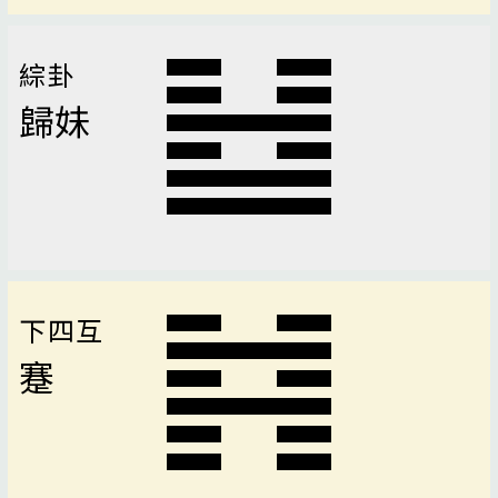
綜卦
歸妹
下四互
蹇