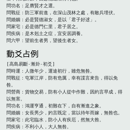
問功名：足膺賢才之選。

問戰征：防三軍前進，在深山茂林之處，有敵兵埋伏。

問婚姻：必是賢德淑女，是以「君子好逑」。

問家宅：必是德門仁里，君子居之。

問疾病：是木剋土之症，宜安居調養。

問六甲：望前生者男，望後生者女。　
動爻占例
[高島易斷-漸卦-初爻]

問時運：人微年少，運途初行，雖危無咎。

問戰征：屯軍江岸，防有危厲，幸有諜言來告，得以免
咎。

問營商：貨物交易，防有小人從中作難，因約言早成，得
以無害。

問功名：鴻運亨通，初難在下，自有漸進之象。

問婚姻：女長男少，妁言既定，當以待年而嫁，無咎也。

問家宅：此宅臨水，防小人有疾厄，然無大咎。

問疾病：不利小人，大人無咎。
