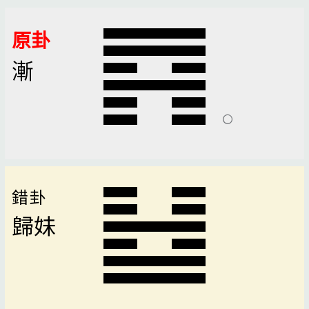
原卦
漸
錯卦
歸妹