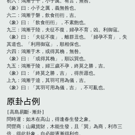
初六：鴻漸于干，小子厲。有言，無咎。

《象》曰：小子之厲，義無咎也。

六二：鴻漸于磐，飲食衎衎，吉。

《象》曰：「飲食衎衎」，不素飽也。

九三：鴻漸于陸，夫征不復，婦孕不育，凶。利御寇。

《象》曰：「夫征不復」，離群丑也。「婦孕不育」，失
其道也。「利用御寇」，順相保也。

六四：鴻漸于木，或得其桷，無咎。

《象》曰：「或得其桷」，順以巽也。

九五：鴻漸于陵，婦三歲不孕，終莫之勝，吉。

《象》曰：「終莫之勝，吉」，得所愿也。

上九：鴻漸于逵，其羽可用為儀，吉。

《象》曰：「其羽可用為儀，吉」，不可亂也。　
原卦占例
[高島易斷-漸卦]

問時運：如木在高山，得逢春生發之象。

問營商：山藏貨財，木能生發，且「巽」為商，利市三
倍，得此卦象，自必能逐漸得利也。
