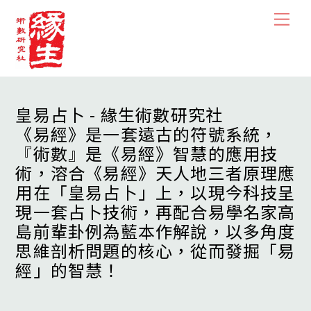
Skip
Men
to
content
皇易占卜 - 緣生術數研究社
《易經》是一套遠古的符號系統，
『術數』是《易經》智慧的應用技
術，溶合《易經》天人地三者原理應
用在「皇易占卜」上，以現今科技呈
現一套占卜技術，再配合易學名家高
島前輩卦例為藍本作解說，以多角度
思維剖析問題的核心，從而發掘「易
經」的智慧！