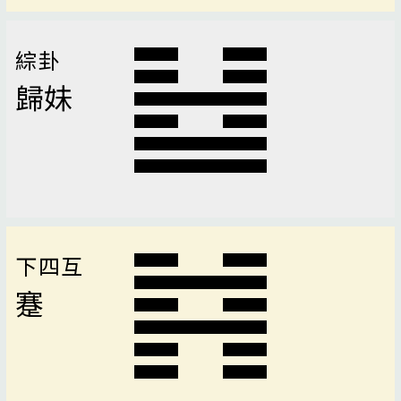
綜卦
歸妹
下四互
蹇