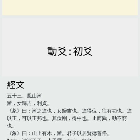
動爻 : 初爻
經文
五十三、風山漸

漸，女歸吉，利貞。

《彖》曰：漸之進也，女歸吉也。進得位，往有功也。進
以正，可以正邦也。其位剛，得中也。止而巽，動不窮
也。

《象》曰：山上有木，漸。君子以居賢德善俗。
