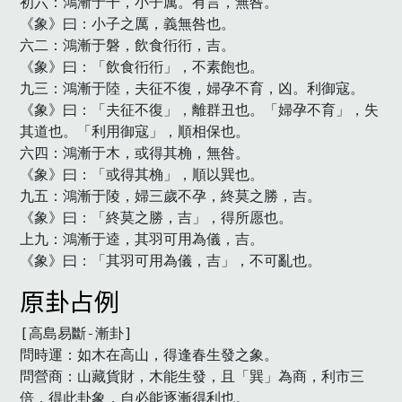
初六：鴻漸于干，小子厲。有言，無咎。

《象》曰：小子之厲，義無咎也。

六二：鴻漸于磐，飲食衎衎，吉。

《象》曰：「飲食衎衎」，不素飽也。

九三：鴻漸于陸，夫征不復，婦孕不育，凶。利御寇。

《象》曰：「夫征不復」，離群丑也。「婦孕不育」，失
其道也。「利用御寇」，順相保也。

六四：鴻漸于木，或得其桷，無咎。

《象》曰：「或得其桷」，順以巽也。

九五：鴻漸于陵，婦三歲不孕，終莫之勝，吉。

《象》曰：「終莫之勝，吉」，得所愿也。

上九：鴻漸于逵，其羽可用為儀，吉。

《象》曰：「其羽可用為儀，吉」，不可亂也。　
原卦占例
[高島易斷-漸卦]

問時運：如木在高山，得逢春生發之象。

問營商：山藏貨財，木能生發，且「巽」為商，利市三
倍，得此卦象，自必能逐漸得利也。
