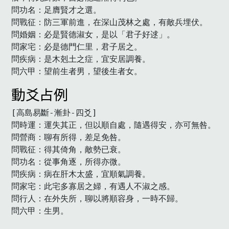
問功名：足膺賢才之選。

問戰征：防三軍前進，在深山茂林之處，有敵兵埋伏。

問婚姻：必是賢德淑女，是以「君子好逑」。

問家宅：必是德門仁里，君子居之。

問疾病：是木剋土之症，宜安居調養。

問六甲：望前生者男，望後生者女。　
動爻占例
[高島易斷-漸卦-四爻]

問時運：運失其正，但以順自處，隨遇得安，亦可無咎。

問營商：聊有所得，差足免咎。

問戰征：得其倚角，敵勢已衰。

問功名：從事角逐，所得亦微。

問疾病：病在肝木太盛，宜順氣調養。

問家宅：此宅多寡居之婦，有遇人不淑之感。

問行人：在外失所，聊以將順容身，一時不歸。

問六甲：生男。　