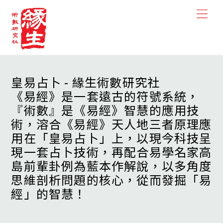
Skip
Men
to
content
皇易占卜 - 緣生術數研究社
《易經》是一套遠古的符號系統，
『術數』是《易經》智慧的應用技
術，溶合《易經》天人地三者原理應
用在「皇易占卜」上，以現今科技呈
現一套占卜技術，再配合易學名家高
島前輩卦例為藍本作解說，以多角度
思維剖析問題的核心，從而發掘「易
經」的智慧！