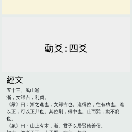
動爻 : 四爻
經文
五十三、風山漸

漸，女歸吉，利貞。

《彖》曰：漸之進也，女歸吉也。進得位，往有功也。進
以正，可以正邦也。其位剛，得中也。止而巽，動不窮
也。

《象》曰：山上有木，漸。君子以居賢德善俗。
