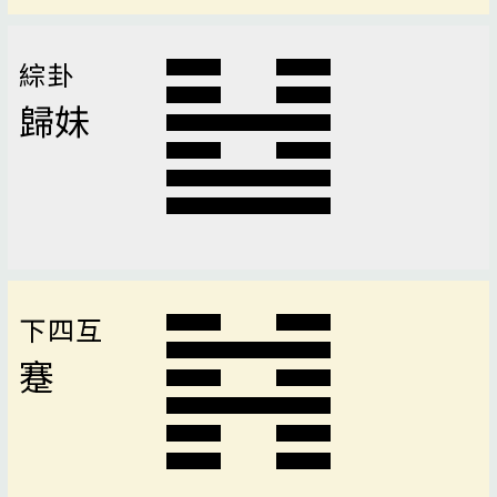
綜卦
歸妹
下四互
蹇