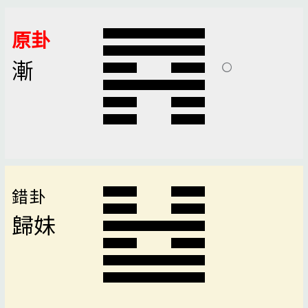
原卦
漸
錯卦
歸妹