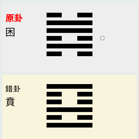
原卦
困
錯卦
賁