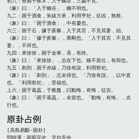
初六：臀困于株木，入于幽谷，三歲不見。

《象》曰：「入于幽谷」，幽不明也。

九二：困于酒食，朱紱方來，利用亨祀，征凶，無咎。

《象》曰：「困于酒食」，中有慶也。

六三：困于石，據于蒺藜，入于其宮，不見其妻，凶。

《象》曰：「據于蒺藜」，乘剛也。「入于其宮，不見其
妻」，不祥也。

九四：來徐徐，困于金車，吝，有終。

《象》曰：「來徐徐」，志在下也。雖不當位，有與也。

九五：劓刖，困于赤紱，乃徐有說，利用祭祀。

《象》曰：「劓刖」，志未得也。「乃徐有說」，以中直
也。「利用祭祀」，受福也。

上六：困于葛藟，于臲卼，曰動悔，有悔，征吉。

《象》曰：「困于葛藟」，未當也。「動悔，有悔」，吉
行也。　
原卦占例
[高島易斷-困卦]

問時運：困窮至此，宜自安命。
