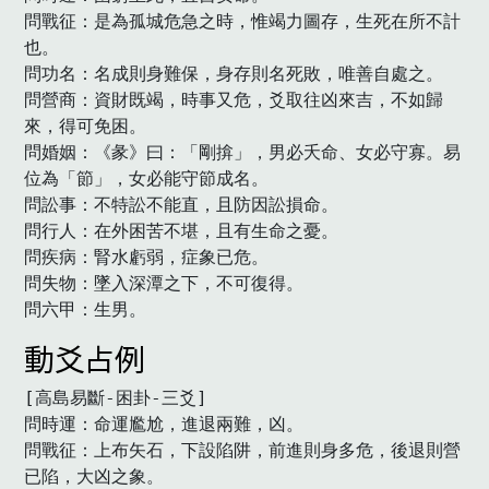
問戰征：是為孤城危急之時，惟竭力圖存，生死在所不計
也。

問功名：名成則身難保，身存則名死敗，唯善自處之。

問營商：資財既竭，時事又危，爻取往凶來吉，不如歸
來，得可免困。

問婚姻：《彖》曰：「剛揜」，男必夭命、女必守寡。易
位為「節」，女必能守節成名。

問訟事：不特訟不能直，且防因訟損命。

問行人：在外困苦不堪，且有生命之憂。

問疾病：腎水虧弱，症象已危。

問失物：墜入深潭之下，不可復得。

問六甲：生男。　
動爻占例
[高島易斷-困卦-三爻]

問時運：命運尷尬，進退兩難，凶。

問戰征：上布矢石，下設陷阱，前進則身多危，後退則營
已陷，大凶之象。
