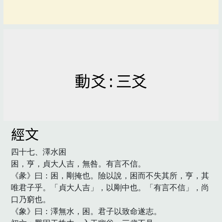
動爻 : 三爻
經文
四十七、澤水困

困，亨，貞大人吉，無咎。有言不信。

《彖》曰：困，剛掩也。險以說，困而不失其所，亨，其
唯君子乎。「貞大人吉」，以剛中也。「有言不信」，尚
口乃窮也。

《象》曰：澤無水，困。君子以致命遂志。
