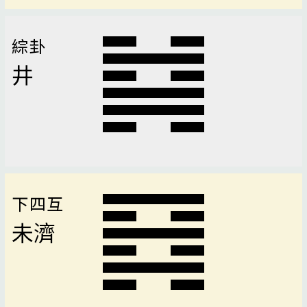
綜卦
井
下四互
未濟