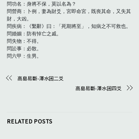
問功名：身將不保，莫以名為？

問營商：卜例，妻為財爻，宮即命宮，既喪其命，又失其
財，大凶。

問疾病：《繫辭》曰：「死期將至」，知病之不可救也。

問婚姻：防有悼亡之戚。

問失物：不得。

問訟事：必散。

問六甲：生男。　
高島易斷-澤水困二爻
高島易斷-澤水困四爻
RELATED POSTS