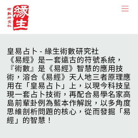
Skip
Men
to
content
皇易占卜 - 緣生術數研究社
《易經》是一套遠古的符號系統，
『術數』是《易經》智慧的應用技
術，溶合《易經》天人地三者原理應
用在「皇易占卜」上，以現今科技呈
現一套占卜技術，再配合易學名家高
島前輩卦例為藍本作解說，以多角度
思維剖析問題的核心，從而發掘「易
經」的智慧！