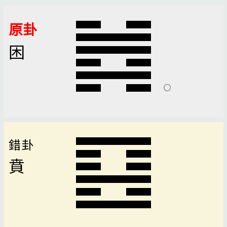
原卦
困
錯卦
賁