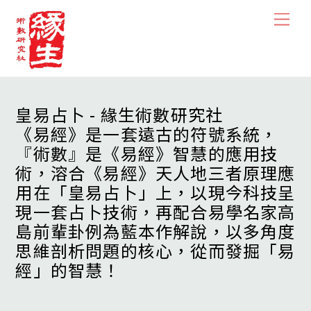
Skip
Men
to
content
皇易占卜 - 緣生術數研究社
《易經》是一套遠古的符號系統，
『術數』是《易經》智慧的應用技
術，溶合《易經》天人地三者原理應
用在「皇易占卜」上，以現今科技呈
現一套占卜技術，再配合易學名家高
島前輩卦例為藍本作解說，以多角度
思維剖析問題的核心，從而發掘「易
經」的智慧！