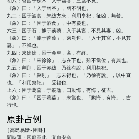
初六：臀困于株木，入于幽谷，三歲不見。

《象》曰：「入于幽谷」，幽不明也。

九二：困于酒食，朱紱方來，利用亨祀，征凶，無咎。

《象》曰：「困于酒食」，中有慶也。

六三：困于石，據于蒺藜，入于其宮，不見其妻，凶。

《象》曰：「據于蒺藜」，乘剛也。「入于其宮，不見其
妻」，不祥也。

九四：來徐徐，困于金車，吝，有終。

《象》曰：「來徐徐」，志在下也。雖不當位，有與也。

九五：劓刖，困于赤紱，乃徐有說，利用祭祀。

《象》曰：「劓刖」，志未得也。「乃徐有說」，以中直
也。「利用祭祀」，受福也。

上六：困于葛藟，于臲卼，曰動悔，有悔，征吉。

《象》曰：「困于葛藟」，未當也。「動悔，有悔」，吉
行也。　
原卦占例
[高島易斷-困卦]

問時運：困窮至此，宜自安命。
