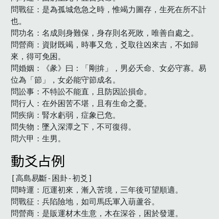
問戰征：是為孤城危急之時，惟竭力圖存，生死在所不計
也。

問功名：名成則身難保，身存則名死敗，唯善自處之。

問營商：資財既竭，時事又危，爻取往凶來吉，不如歸
來，得可免困。

問婚姻：《彖》曰：「剛揜」，男必夭命、女必守寡。易
位為「節」，女必能守節成名。

問訟事：不特訟不能直，且防因訟損命。

問行人：在外困苦不堪，且有生命之憂。

問疾病：腎水虧弱，症象已危。

問失物：墜入深潭之下，不可復得。

問六甲：生男。　
動爻占例
[高島易斷-困卦-初爻]

問時運：厄運初來，漸入苦境，三年後可望順適。

問戰征：兵陷險地，如司馬氐軍入葫蘆谷。

問營商：是販運材木生意，木在深谷，困於發運。
