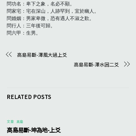
問功名：卑下之象，名必不顯。

問家宅：宅在深山，人跡罕到，宜於幽人。

問婚姻：男家卑微，恐有遇人不淑之歎。

問行人：三年後可歸。

問六甲：生男。
高島易斷-澤風大過上爻
高島易斷-澤水困二爻
RELATED POSTS
文章
,
高島
高島易斷-坤為地-上爻