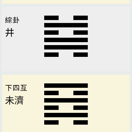
綜卦
井
下四互
未濟