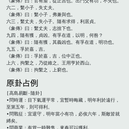
《象傳》曰：官有渝，從正吉也。出門交有功，不失也。

六二，繫小子，失丈夫。

《象傳》曰：繫小子，弗兼與也。

六三，繫丈夫，失小子。隨有求得，利居貞。

《象傳》曰：繫丈夫，志捨下也。

九四，隨有獲，貞凶。有孚在道，以明，何咎？

《象傳》曰：隨有獲，其義凶也。有孚在道，明功也。

九五，孚於嘉，吉。

《象傳》曰：孚於嘉，吉，位中正也。

上六，拘繫之，乃從維之。王用亨於西山。

《象傳》曰：拘繫之，上窮也。
原卦占例
[高島易斷-隨卦]

•問時運：目下氣運平常，宜暫時晦藏，明年利於遠行，
至第五年，則可得利。

•問戰征：宜退守，明年當小有功，必俟六年，斯敵皆就
縛矣。

•問商業：有貨一時難售，來春可以獲利。
