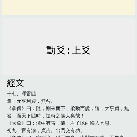
動爻 : 上爻
經文
十七、澤雷隨

隨：元亨利貞，無咎。

《彖傳》曰：隨，剛來而下，柔動而說，隨，大亨貞，無
咎，而天下隨時，隨時之義大矣哉！

《大象》曰：澤中有雷，隨，君子以向晦入冥息。

初九，官有渝，貞吉。出門交有功。
