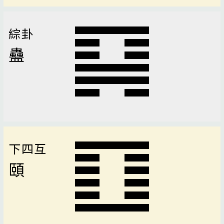
綜卦
蠱
下四互
頤