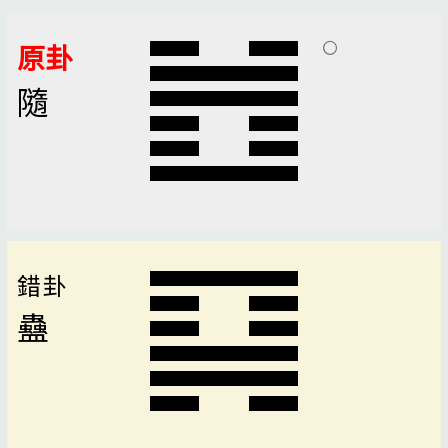
原卦
隨
錯卦
蠱