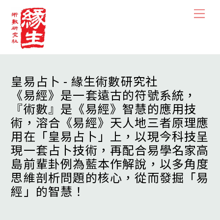
Skip
Men
to
content
皇易占卜 - 緣生術數研究社
《易經》是一套遠古的符號系統，
『術數』是《易經》智慧的應用技
術，溶合《易經》天人地三者原理應
用在「皇易占卜」上，以現今科技呈
現一套占卜技術，再配合易學名家高
島前輩卦例為藍本作解說，以多角度
思維剖析問題的核心，從而發掘「易
經」的智慧！