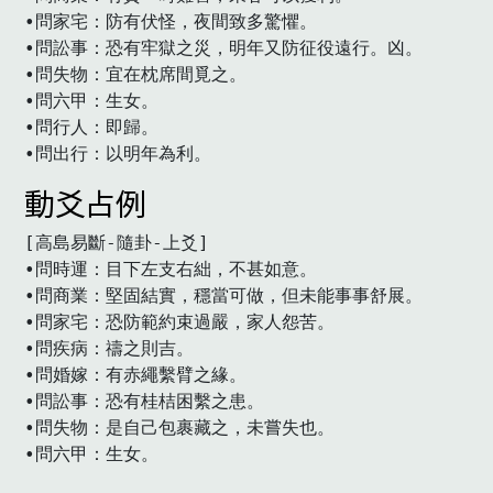
•問家宅：防有伏怪，夜間致多驚懼。

•問訟事：恐有牢獄之災，明年又防征役遠行。凶。

•問失物：宜在枕席間覓之。

•問六甲：生女。

•問行人：即歸。

•問出行：以明年為利。
動爻占例
[高島易斷-隨卦-上爻]

•問時運：目下左支右絀，不甚如意。

•問商業：堅固結實，穩當可做，但未能事事舒展。

•問家宅：恐防範約束過嚴，家人怨苦。

•問疾病：禱之則吉。

•問婚嫁：有赤繩繫臂之緣。

•問訟事：恐有桂桔困繫之患。

•問失物：是自己包裹藏之，未嘗失也。

•問六甲：生女。