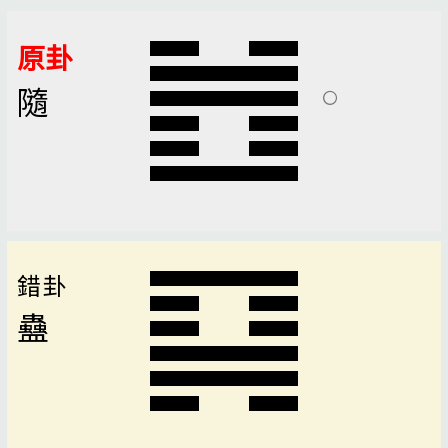
原卦
隨
錯卦
蠱