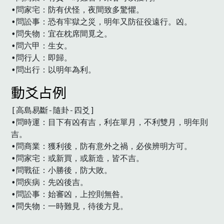
•問家宅：防有伏怪，夜間致多驚懼。

•問訟事：恐有牢獄之災，明年又防征役遠行。凶。

•問失物：宜在枕席間覓之。

•問六甲：生女。

•問行人：即歸。

•問出行：以明年為利。
動爻占例
[高島易斷-隨卦-四爻]

•問時運：目下有凶有吉，利在單月，不利雙月，明年則
吉。

•問商業：獲利後，防有意外之禍，必俟辨明方可。

•問家宅：或新買，或新造，皆不吉。

•問戰征：小勝後，防大敗。

•問疾病：先凶後吉。

•問訟事：始審凶，上控則無咎。

•問失物：一時難見，待後方見。