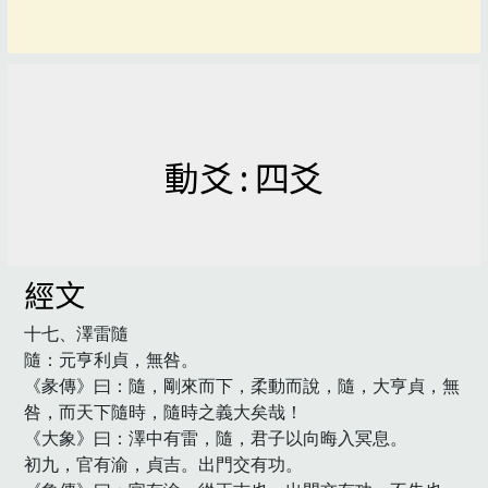
動爻 : 四爻
經文
十七、澤雷隨

隨：元亨利貞，無咎。

《彖傳》曰：隨，剛來而下，柔動而說，隨，大亨貞，無
咎，而天下隨時，隨時之義大矣哉！

《大象》曰：澤中有雷，隨，君子以向晦入冥息。

初九，官有渝，貞吉。出門交有功。
