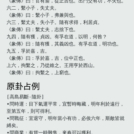
《象傳》曰：官有渝，從正吉也。出門交有功，不失也。

六二，繫小子，失丈夫。

《象傳》曰：繫小子，弗兼與也。

六三，繫丈夫，失小子。隨有求得，利居貞。

《象傳》曰：繫丈夫，志捨下也。

九四，隨有獲，貞凶。有孚在道，以明，何咎？

《象傳》曰：隨有獲，其義凶也。有孚在道，明功也。

九五，孚於嘉，吉。

《象傳》曰：孚於嘉，吉，位中正也。

上六，拘繫之，乃從維之。王用亨於西山。

《象傳》曰：拘繫之，上窮也。
原卦占例
[高島易斷-隨卦]

•問時運：目下氣運平常，宜暫時晦藏，明年利於遠行，
至第五年，則可得利。

•問戰征：宜退守，明年當小有功，必俟六年，斯敵皆就
縛矣。

•問商業：有貨一時難售，來春可以獲利。
