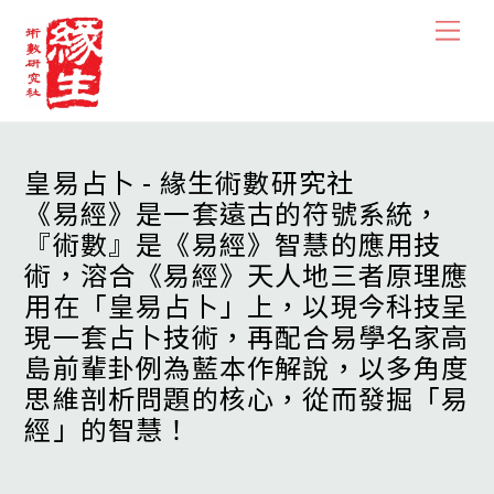
Skip
Men
to
content
皇易占卜 - 緣生術數研究社
《易經》是一套遠古的符號系統，
『術數』是《易經》智慧的應用技
術，溶合《易經》天人地三者原理應
用在「皇易占卜」上，以現今科技呈
現一套占卜技術，再配合易學名家高
島前輩卦例為藍本作解說，以多角度
思維剖析問題的核心，從而發掘「易
經」的智慧！