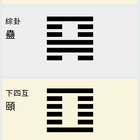
綜卦
蠱
下四互
頤