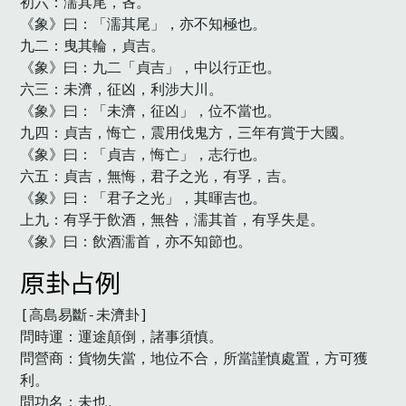
初六：濡其尾，吝。

《象》曰：「濡其尾」，亦不知極也。

九二：曳其輪，貞吉。

《象》曰：九二「貞吉」，中以行正也。

六三：未濟，征凶，利涉大川。

《象》曰：「未濟，征凶」，位不當也。

九四：貞吉，悔亡，震用伐鬼方，三年有賞于大國。

《象》曰：「貞吉，悔亡」，志行也。

六五：貞吉，無悔，君子之光，有孚，吉。

《象》曰：「君子之光」，其暉吉也。

上九：有孚于飲酒，無咎，濡其首，有孚失是。

《象》曰：飲酒濡首，亦不知節也。　
原卦占例
[高島易斷-未濟卦]

問時運：運途顛倒，諸事須慎。

問營商：貨物失當，地位不合，所當謹慎處置，方可獲
利。

問功名：未也。
