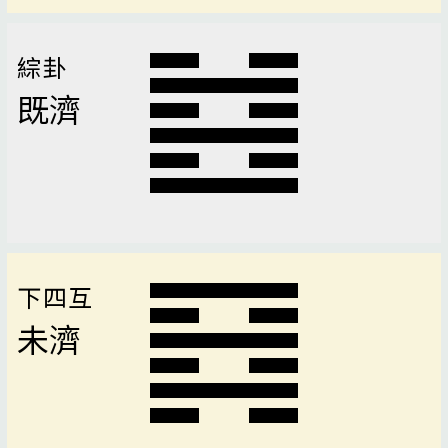
綜卦
既濟
下四互
未濟