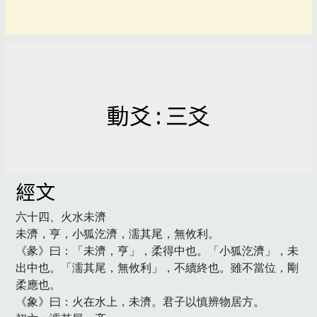
動爻 : 三爻
經文
六十四、火水未濟

未濟，亨，小狐汔濟，濡其尾，無攸利。

《彖》曰：「未濟，亨」，柔得中也。「小狐汔濟」，未
出中也。「濡其尾，無攸利」，不續終也。雖不當位，剛
柔應也。

《象》曰：火在水上，未濟。君子以慎辨物居方。
