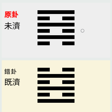
原卦
未濟
錯卦
既濟