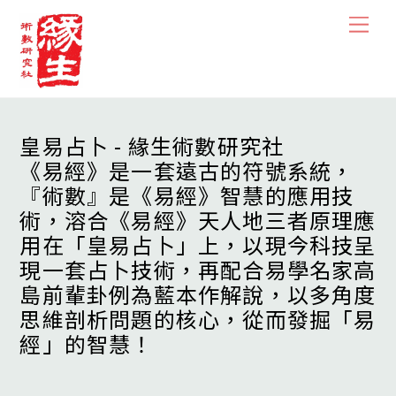
Skip
Men
to
content
皇易占卜 - 緣生術數研究社
《易經》是一套遠古的符號系統，
『術數』是《易經》智慧的應用技
術，溶合《易經》天人地三者原理應
用在「皇易占卜」上，以現今科技呈
現一套占卜技術，再配合易學名家高
島前輩卦例為藍本作解說，以多角度
思維剖析問題的核心，從而發掘「易
經」的智慧！