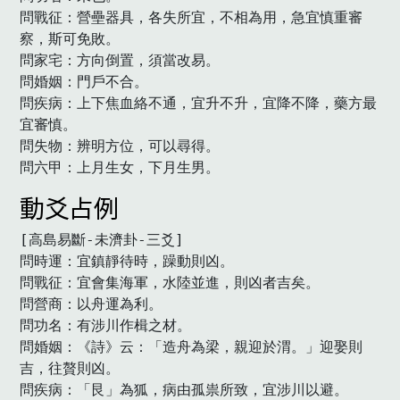
問戰征：營壘器具，各失所宜，不相為用，急宜慎重審
察，斯可免敗。

問家宅：方向倒置，須當改易。

問婚姻：門戶不合。

問疾病：上下焦血絡不通，宜升不升，宜降不降，藥方最
宜審慎。

問失物：辨明方位，可以尋得。

問六甲：上月生女，下月生男。　
動爻占例
[高島易斷-未濟卦-三爻]

問時運：宜鎮靜待時，躁動則凶。

問戰征：宜會集海軍，水陸並進，則凶者吉矣。

問營商：以舟運為利。

問功名：有涉川作楫之材。

問婚姻：《詩》云：「造舟為梁，親迎於渭。」迎娶則
吉，往贅則凶。

問疾病：「艮」為狐，病由孤祟所致，宜涉川以避。
