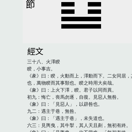
節
經文
三十八、火澤睽

睽，小事吉。

《彖》曰：睽，火動而上，澤動而下。二女同居，
也，萬物睽而其事類也。睽之時用大矣哉。

《象》曰：上火下澤，睽。君子以同而異。

初九：悔亡，喪馬勿逐，自復。見惡人無咎。

《象》曰：「見惡人」，以辟咎也。

九二：遇主于巷，無咎。

《象》曰：「遇主于巷」，未失道也。

六三：見輿曳，其牛掣，其人天且劓，無初有終。
