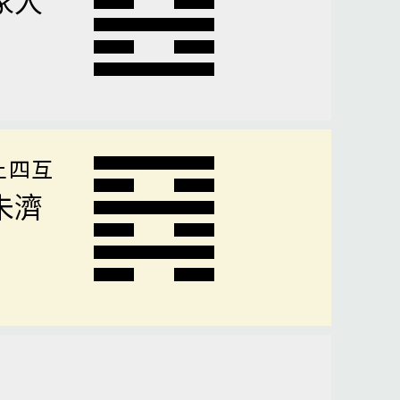
上四互
未濟