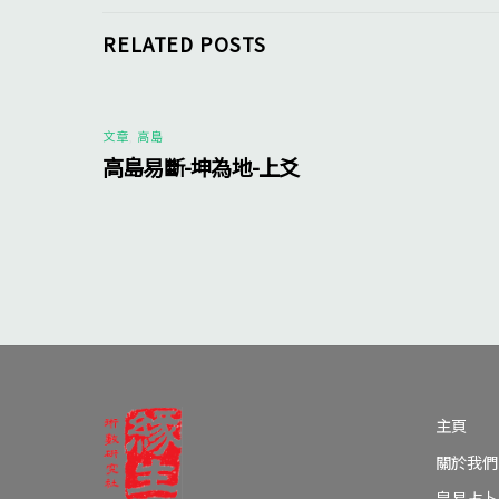
RELATED POSTS
文章
,
高島
高島易斷-坤為地-上爻
主頁
關於我們
皇易占卜