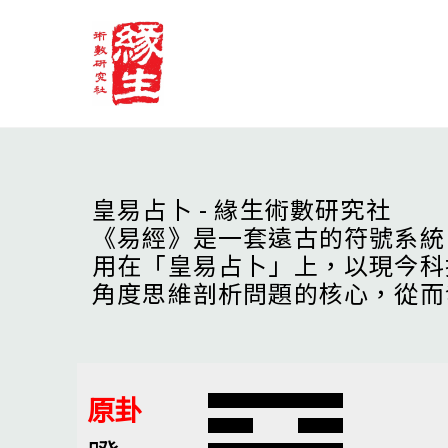
Skip
to
content
皇易占卜 - 緣生術數研究社
《易經》是一套遠古的符號系統
用在「皇易占卜」上，以現今科
角度思維剖析問題的核心，從而
原卦