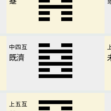
中四互
既濟
上五互