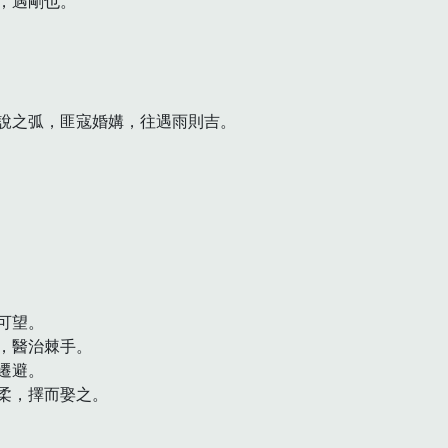
遇剛也。

說之弧，匪寇婚媾，往遇雨則吉。

望。

醫治棘手。

避。

，擇而娶之。
