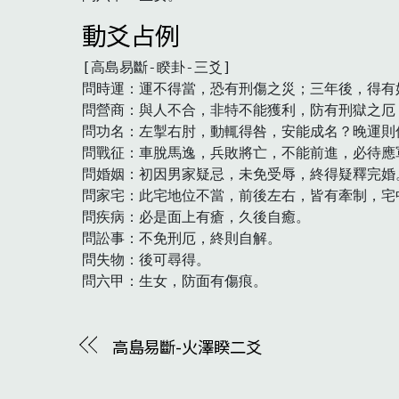
動爻占例
[高島易斷-睽卦-三爻]

問時運：運不得當，恐有刑傷之災；三年後，得有好
問營商：與人不合，非特不能獲利，防有刑獄之厄，
問功名：左掣右肘，動輒得咎，安能成名？晚運則佳
問戰征：車脫馬逸，兵敗將亡，不能前進，必待應
問婚姻：初因男家疑忌，未免受辱，終得疑釋完婚。
問家宅：此宅地位不當，前後左右，皆有牽制，宅
問疾病：必是面上有瘡，久後自癒。

問訟事：不免刑厄，終則自解。

問失物：後可尋得。

問六甲：生女，防面有傷痕。　
高島易斷-火澤睽二爻