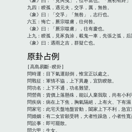
《象》曰：「見輿曳」，位不當也。「無初有終」，
九四：睽孤，遇元夫，交孚，厲，無咎。

《象》曰：「交孚」「無咎」，志行也。

六五：悔亡，厥宗噬膚，往何咎。

《象》曰：「厥宗噬膚」，往有慶也。

上九：睽孤，見豕負涂，載鬼一車，先張之弧，后
《象》曰：遇雨之吉，群疑亡也。　
原卦占例
[高島易斷-睽卦]

問時運：目下氣運顛倒，惟宜正以處之。

問戰征：軍情不協，上下異趣，宜防睽散。

問功名：上下不通，功名難望。

問營商：貨價上落懸殊，能以人棄我取，尚有小利可
問疾病：病在上下焦，胸氣隔絕，上有火、下有濕，
問家宅：此宅天盤地盤皆動，闔家上下不利，急宜遷
問婚姻：有二女皆願受聘，大者性躁急，小者性寬柔
問訟事：即可罷散。

問六甲：生女。　