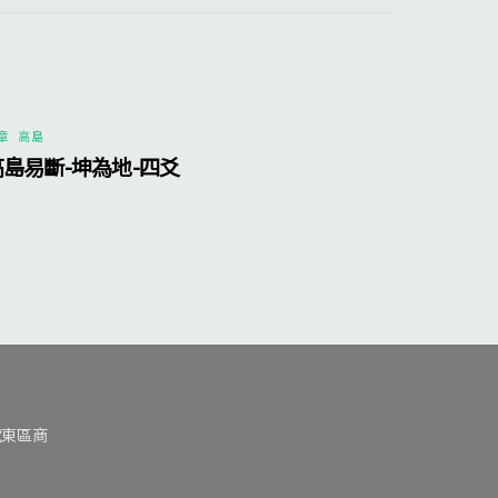
章
,
高島
高島易斷-坤為地-四爻
號東區商