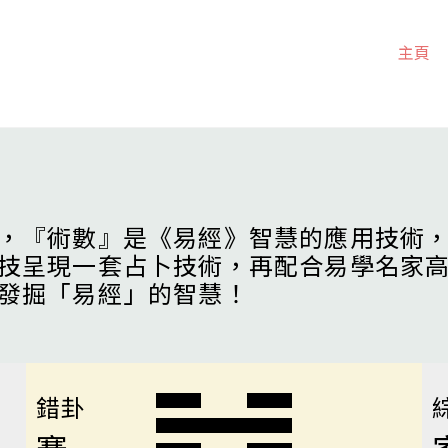
主頁
，『術數』是《易經》智慧的應用技術
技呈現一套占卜技術，再配合易學名家
發掘「易經」的智慧！
錯卦
蹇