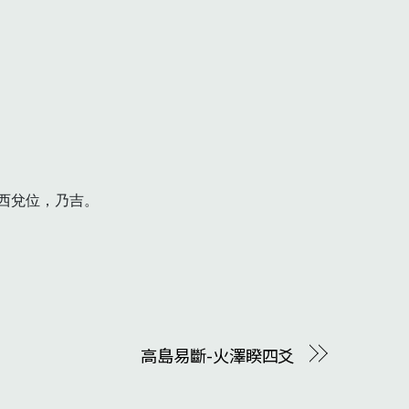
兌位，乃吉。

高島易斷-火澤睽四爻