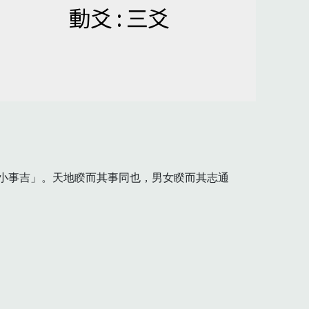
動爻 : 三爻
小事吉」。天地睽而其事同也，男女睽而其志通