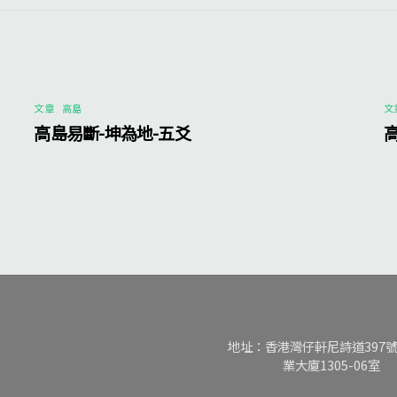
文章
,
高島
文
高島易斷-坤為地-五爻
地址：香港灣仔軒尼詩道397
業大廈1305-06室