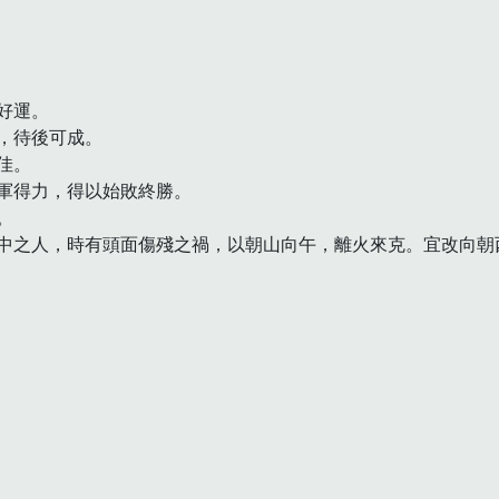
運。

待後可成。

。

軍得力，得以始敗終勝。



中之人，時有頭面傷殘之禍，以朝山向午，離火來克。宜改向朝西