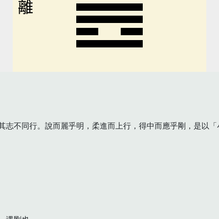
離
其志不同行。說而麗乎明，柔進而上行，得中而應乎剛，是以「