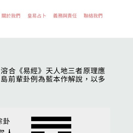
關於我們
皇易占卜
義務與責任
聯絡我們
，溶合《易經》天人地三者原理應
高島前輩卦例為藍本作解說，以多
綜卦
家人