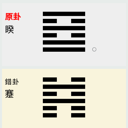
原卦
睽
錯卦
蹇