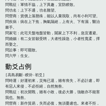
問戰征：軍情不協，上下異趣，宜防睽散。

問功名：上下不通，功名難望。

問營商：貨價上落懸殊，能以人棄我取，尚有小利可望。

問疾病：病在上下焦，胸氣隔絕，上有火、下有濕，醫治
棘手。

問家宅：此宅天盤地盤皆動，闔家上下不利，急宜遷避。

問婚姻：有二女皆願受聘，大者性躁急，小者性寬柔，擇
而娶之。

問訟事：即可罷散。

問六甲：生女。　
動爻占例
[高島易斷-睽卦-初爻]

問時運：好運初來，災悔已退，雖有喪失，不必計慮，即
有惡人來侵，不必拒絕，自然無咎。

問戰征：初次開戰，雖有小敗，後必大勝，強敵亦不能害
我也。無咎。

問營商：新作貿易，失而必復，無須憂慮也。來者不拒，