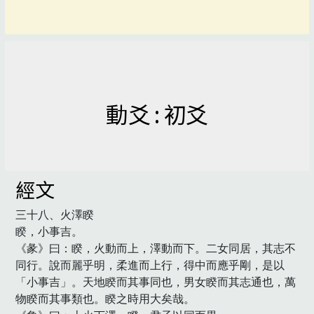
動爻 : 初爻
經文
三十八、火澤睽

睽，小事吉。

《彖》曰：睽，火動而上，澤動而下。二女同居，其志不
同行。說而麗乎明，柔進而上行，得中而應乎剛，是以
「小事吉」。天地睽而其事同也，男女睽而其志通也，萬
物睽而其事類也。睽之時用大矣哉。
