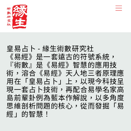
Skip
Men
to
content
皇易占卜 - 緣生術數研究社
《易經》是一套遠古的符號系統，
『術數』是《易經》智慧的應用技
術，溶合《易經》天人地三者原理應
用在「皇易占卜」上，以現今科技呈
現一套占卜技術，再配合易學名家高
島前輩卦例為藍本作解說，以多角度
思維剖析問題的核心，從而發掘「易
經」的智慧！