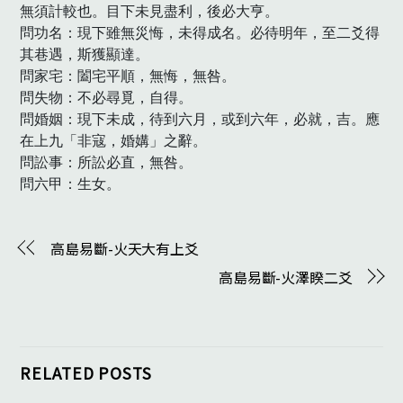
無須計較也。目下未見盡利，後必大亨。

問功名：現下雖無災悔，未得成名。必待明年，至二爻得
其巷遇，斯獲顯達。

問家宅：闔宅平順，無悔，無咎。

問失物：不必尋覓，自得。

問婚姻：現下未成，待到六月，或到六年，必就，吉。應
在上九「非寇，婚媾」之辭。

問訟事：所訟必直，無咎。

問六甲：生女。　
高島易斷-火天大有上爻
高島易斷-火澤睽二爻
RELATED POSTS