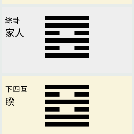
綜卦
家人
下四互
睽