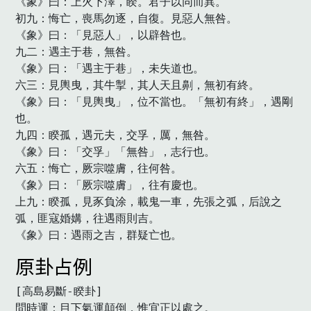
《象》曰：上火下澤，睽。君子以同而異。

初九：悔亡，喪馬勿逐，自復。見惡人無咎。

《象》曰：「見惡人」，以辟咎也。

九二：遇主于巷，無咎。

《象》曰：「遇主于巷」，未失道也。

六三：見輿曳，其牛掣，其人天且劓，無初有終。

《象》曰：「見輿曳」，位不當也。「無初有終」，遇剛
也。

九四：睽孤，遇元夫，交孚，厲，無咎。

《象》曰：「交孚」「無咎」，志行也。

六五：悔亡，厥宗噬膚，往何咎。

《象》曰：「厥宗噬膚」，往有慶也。

上九：睽孤，見豕負涂，載鬼一車，先張之弧，后說之
弧，匪寇婚媾，往遇雨則吉。

《象》曰：遇雨之吉，群疑亡也。　
原卦占例
[高島易斷-睽卦]

問時運：目下氣運顛倒，惟宜正以處之。
