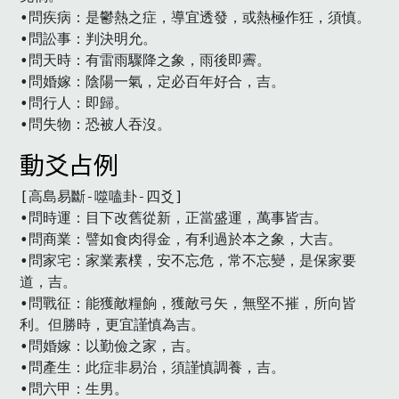
•問疾病：是鬱熱之症，導宜透發，或熱極作狂，須慎。

•問訟事：判決明允。

•問天時：有雷雨驟降之象，雨後即霽。

•問婚嫁：陰陽一氣，定必百年好合，吉。

•問行人：即歸。

•問失物：恐被人吞沒。
動爻占例
[高島易斷-噬嗑卦-四爻]

•問時運：目下改舊從新，正當盛運，萬事皆吉。

•問商業：譬如食肉得金，有利過於本之象，大吉。

•問家宅：家業素樸，安不忘危，常不忘變，是保家要
道，吉。

•問戰征：能獲敵糧餉，獲敵弓矢，無堅不摧，所向皆
利。但勝時，更宜謹慎為吉。

•問婚嫁：以勤儉之家，吉。

•問產生：此症非易治，須謹慎調養，吉。

•問六甲：生男。
