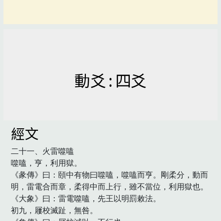
動爻 : 四爻
經文
二十一、火雷噬嗑

噬嗑，亨，利用獄。

《彖傳》曰：頤中有物曰噬嗑，噬嗑而亨。剛柔分，動而
明，雷電合而章，柔得中而上行，雖不當位，利用獄也。

《大象》曰：雷電噬嗑，先王以明罰敕法。

初九，屨校滅趾，無咎。
