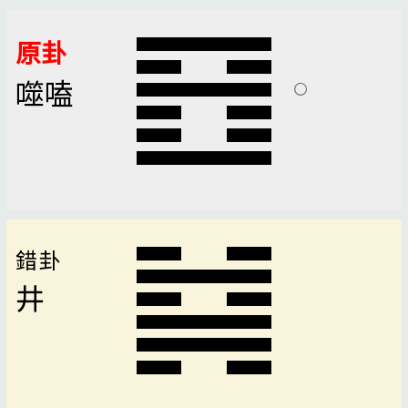
原卦
噬嗑
錯卦
井