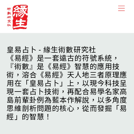
Skip
Men
to
content
皇易占卜 - 緣生術數研究社
《易經》是一套遠古的符號系統，
『術數』是《易經》智慧的應用技
術，溶合《易經》天人地三者原理應
用在「皇易占卜」上，以現今科技呈
現一套占卜技術，再配合易學名家高
島前輩卦例為藍本作解說，以多角度
思維剖析問題的核心，從而發掘「易
經」的智慧！