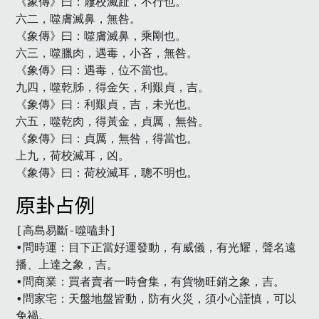
《象傳》曰：屨校滅趾，不行也。

六二，噬膚滅鼻，無咎。

《象傳》曰：噬膚滅鼻，乘剛也。

六三，噬臘肉，遇毒，小吝，無咎。

《象傳》曰：遇毒，位不當也。

九四，噬乾胏，得金矢，利艱貞，吉。

《象傳》曰：利艱貞，吉，未光也。

六五，噬乾肉，得黃金，貞厲，無咎。

《象傳》曰：貞厲，無咎，得當也。

上九，荷校滅耳，凶。

《象傳》曰：荷校滅耳，聰不明也。
原卦占例
[高島易斷-噬嗑卦]

•問時運：目下正當好運發動，有威儀，有光耀，聲名遠
播、上達之象，吉。

•問商業：買者賣者一時會集，有貨物旺銷之象，吉。

•問家宅：天盤地盤皆動，防有火災，須小心謹慎，可以
免禍。
