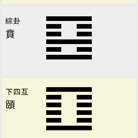
綜卦
賁
下四互
頤