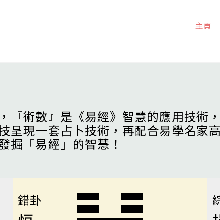
主頁
，『術數』是《易經》智慧的應用技術
技呈現一套占卜技術，再配合易學名家
發掘「易經」的智慧！
錯卦
恒