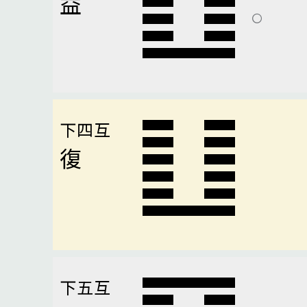
益
下四互
復
下五互