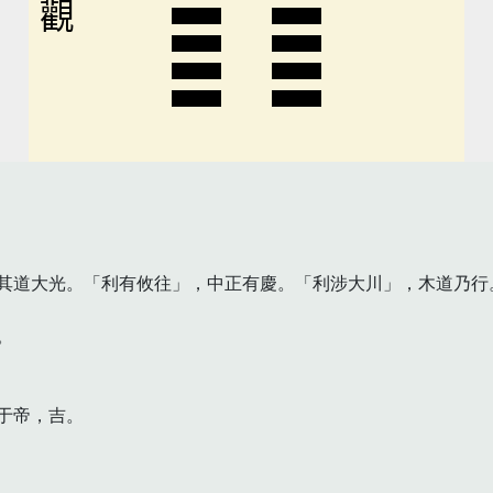
觀
其道大光。「利有攸往」，中正有慶。「利涉大川」，木道乃行


帝，吉。
