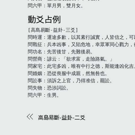
問六甲：單月男，雙月女。　
動爻占例
[高島易斷-益卦-三爻]

問時運：運途多歉，以其素行誠實，人皆信之，可以
問戰征：兵本凶事，又陷危地，幸眾軍同心戮力，
問功名：先苦後甘，先難後易。

問營商：諺云：「欲求富，走險路氣。」

問家宅：此宅多凶，唯有中行之德，斯能逢凶化吉。
問婚姻：恐從喪服中成親，然無咎也。

問訟事：須訴之上官，乃得准信，罷訟。

問失物：恐涉詞訟。

高島易斷-益卦-二爻