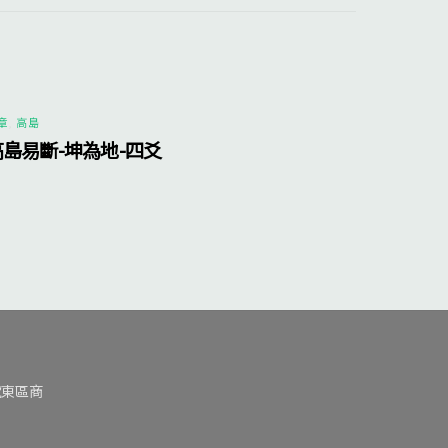
章
,
高島
高島易斷-坤為地-四爻
號東區商