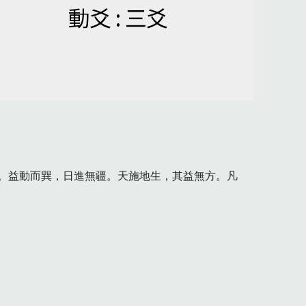
動爻 : 三爻
。益動而巽，日進無疆。天施地生，其益無方。凡