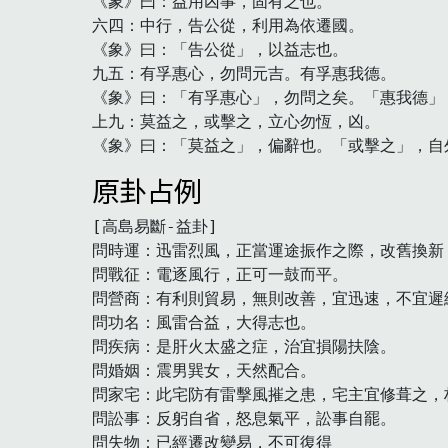
《象》曰：益用凶事，固有之也。

六四：中行，告公從，利用為依遷國。

《象》曰：「告公從」，以益志也。

九五：有孚惠心，勿問元吉。有孚惠我德。

《象》曰：「有孚惠心」，勿問之矣。「惠我德」，
上九：莫益之，或擊之，立心勿恆，凶。

《象》曰：「莫益之」，偏辭也。「或擊之」，自
原卦占例
[高島易斷-益卦]

問時運：迅雷烈風，正當運途振作之際，改舊換新，
問戰征：電逐風行，正可一鼓而平。

問營商：有利則貿易，無則改善，宜迅速，不宜遲緩
問功名：風雷合益，大得志也。

問疾病：是肝火太盛之症，治宜損陽扶陰。

問婚姻：震男巽女，天然配合。

問家宅：此宅防有雷擊風摧之患，宅主宜修葺之，朽
問訟事：反躬自省，怒息氣平，訟事自罷。

問失物：已經遷改變易，不可復得
