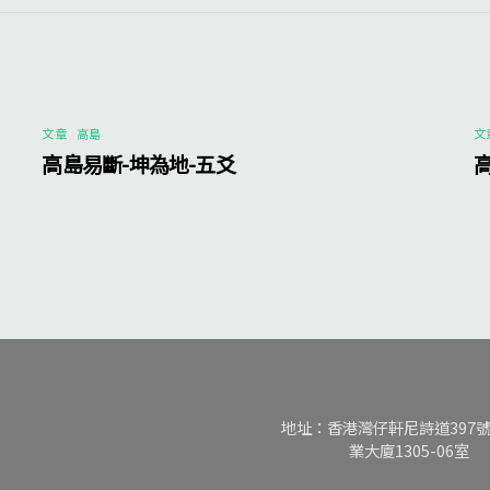
文章
,
高島
文
高島易斷-坤為地-五爻
地址：香港灣仔軒尼詩道397
業大廈1305-06室