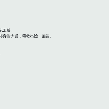
無咎。

得奔告大營，獲救出險，無咎。


