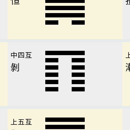
中四互
剝
上五互