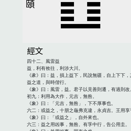
頤
經文
四十二、風雷益

益，利有攸往，利涉大川。

《彖》曰：益，損上益下，民說無疆，自上下下，
益之道，與時偕行。

《象》曰：風雷，益。君子以見善則遷，有過則改。
初九：利用為大作，元吉，無咎。

《象》曰：「元吉，無咎」，下不厚事也。

六二：或益之，十朋之龜弗克違，永貞吉。王用享于
《象》曰：「或益之」，自外來也。

六三：益之用凶事，無咎。有孚中行，告公用圭。
