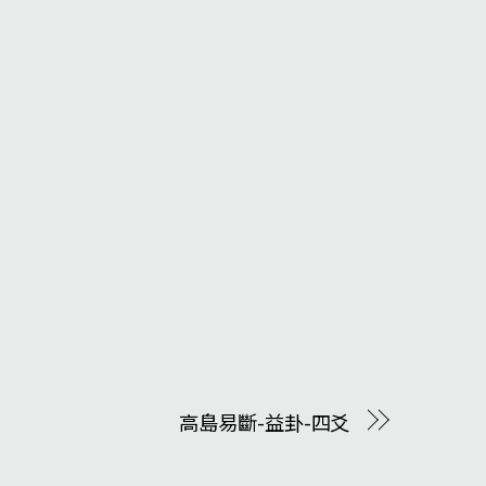
高島易斷-益卦-四爻