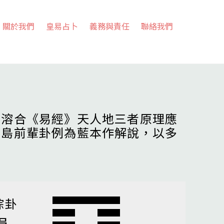
關於我們
皇易占卜
義務與責任
聯絡我們
，溶合《易經》天人地三者原理應
高島前輩卦例為藍本作解說，以多
綜卦
損