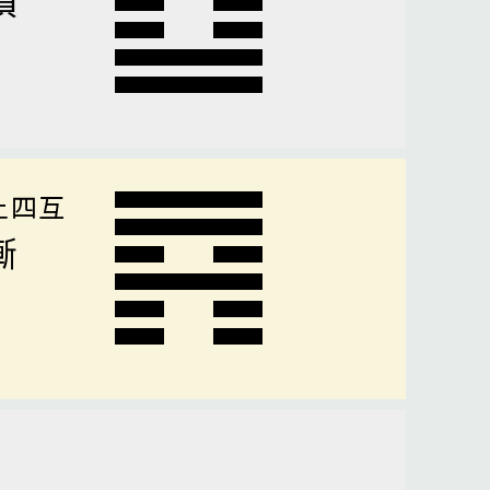
上四互
漸