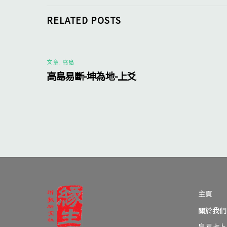
RELATED POSTS
文章
,
高島
高島易斷-坤為地-上爻
主頁
關於我們
皇易占卜