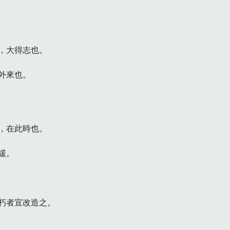
大得志也。

外來也。
在此時也。

。

者宜改造之。
