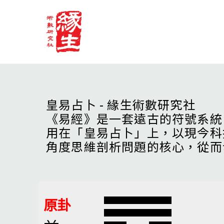
Skip
to
content
皇易占卜 - 緣生術數研究社
《易經》是一套遠古的符號系統
用在「皇易占卜」上，以現今科
角度思維剖析問題的核心，從而
原卦