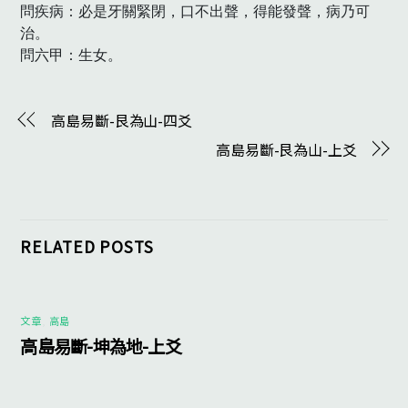
問疾病：必是牙關緊閉，口不出聲，得能發聲，病乃可
治。

問六甲：生女。　
高島易斷-艮為山-四爻
高島易斷-艮為山-上爻
RELATED POSTS
文章
,
高島
高島易斷-坤為地-上爻