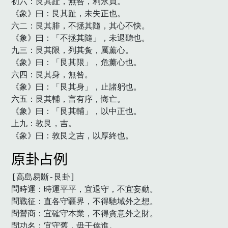
初六：艮其趾，無咎，利永貞。

《象》曰：艮其趾，未失正也。

六二：艮其腓，不拯其隨，其心不快。

《象》曰：「不拯其隨」，未退聽也。

九三：艮其限，列其夤，厲薰心。

《象》曰：「艮其限」，危薰心也。

六四：艮其身，無咎。

《象》曰：「艮其身」，止諸躬也。

六五：艮其輔，言有序，悔亡。

《象》曰：「艮其輔」，以中正也。

上九：敦艮，吉。

《象》曰：敦艮之吉，以厚終也。　
原卦占例
[高島易斷-艮卦]

問時運：時運平平，宜退守，不宜妄動。

問戰征：直各守疆界，不得馳域外之想。

問營商：宜確守本業，不得貪意外之財。

問功名：宜守舊，毋干倖進。
