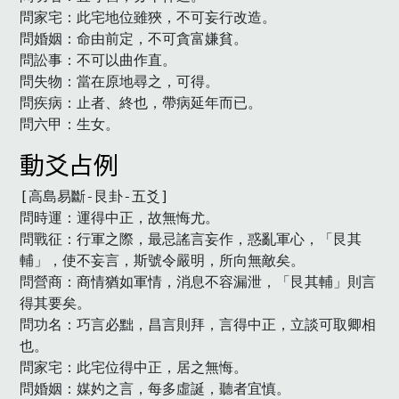
問家宅：此宅地位雖狹，不可妄行改造。

問婚姻：命由前定，不可貪富嫌貧。

問訟事：不可以曲作直。

問失物：當在原地尋之，可得。

問疾病：止者、終也，帶病延年而已。

問六甲：生女。　
動爻占例
[高島易斷-艮卦-五爻]

問時運：運得中正，故無悔尤。

問戰征：行軍之際，最忌謠言妄作，惑亂軍心，「艮其
輔」，使不妄言，斯號令嚴明，所向無敵矣。

問營商：商情猶如軍情，消息不容漏泄，「艮其輔」則言
得其要矣。

問功名：巧言必黜，昌言則拜，言得中正，立談可取卿相
也。

問家宅：此宅位得中正，居之無悔。

問婚姻：媒妁之言，每多虛誕，聽者宜慎。
