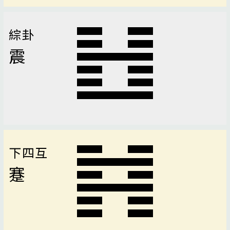
綜卦
震
下四互
蹇