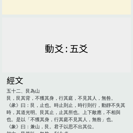
動爻 : 五爻
經文
五十二、艮為山

艮，艮其背，不獲其身，行其庭，不見其人，無咎。

《彖》曰：艮，止也。時止則止，時行則行，動靜不失其
時，其道光明。艮其止，止其所也。上下敵應，不相與
也。是以「不獲其身，行其庭不見其人，無咎」也。

《象》曰：兼山，艮。君子以思不出其位。
