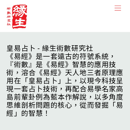
Skip
Men
to
content
皇易占卜 - 緣生術數研究社
《易經》是一套遠古的符號系統，
『術數』是《易經》智慧的應用技
術，溶合《易經》天人地三者原理應
用在「皇易占卜」上，以現今科技呈
現一套占卜技術，再配合易學名家高
島前輩卦例為藍本作解說，以多角度
思維剖析問題的核心，從而發掘「易
經」的智慧！