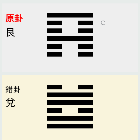
原卦
艮
錯卦
兌