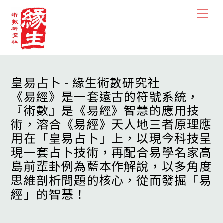
Skip
Men
to
content
皇易占卜 - 緣生術數研究社
《易經》是一套遠古的符號系統，
『術數』是《易經》智慧的應用技
術，溶合《易經》天人地三者原理應
用在「皇易占卜」上，以現今科技呈
現一套占卜技術，再配合易學名家高
島前輩卦例為藍本作解說，以多角度
思維剖析問題的核心，從而發掘「易
經」的智慧！