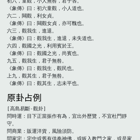
初六，童觀，小人無咎，君子吝。

《象傳》曰：初六童觀，小人道也。

六二，闚觀，利女貞。

《象傳》曰：闚觀女貞，亦可醜也。

六三，觀我生，進退。

《象傳》曰：觀我生，進退，未失道也。

六四，觀國之光，利用賓於王。

《象傳》曰：觀國之光，尚賓也。

九五，觀我生，君子無咎。

《象傳》曰：觀我生，觀民也。

上九，觀其生，君子無咎。

《象傳》曰：觀其生，志未平也。
原卦占例
[高島易斷-觀卦]

問時運：目下正當振作有為，宜出外歷覽，不宜杜門靜
守。

問商業：販運洋貨，風險須防。

問家宅：宅中或舊有供奉神佛，或皈入教門之家，或是家