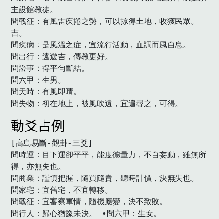
主設館教徒。

問戰征：有風雷疾捲之勢，可以掠得土地，收獲民眾。
吉。

問疾病：是風溫之症，宜流行活動，血調而風自息。

問出行：遠遊吉，傳教更好。

問訟事：得平勻斷結。

問六甲：生男。

問天時：有風即晴。

問失物：初在地上，被風吹遠，宜遍尋之，可得。
動爻占例
[高島易斷-觀卦-三爻]

問時運：目下運卻平平，能度德量力，不自妄動，雖無所
得，亦無失也。

問商業：謹慎把握，隨買隨賣，聽時計價，決無失也。

問家宅：宜舊宅，不宜轉移。

問戰征：宜審察軍情，隨機應變，決不致敗。

問行人：歸心猶豫未決。 •問六甲：生女。
