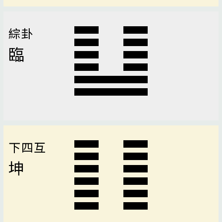
綜卦
臨
下四互
坤