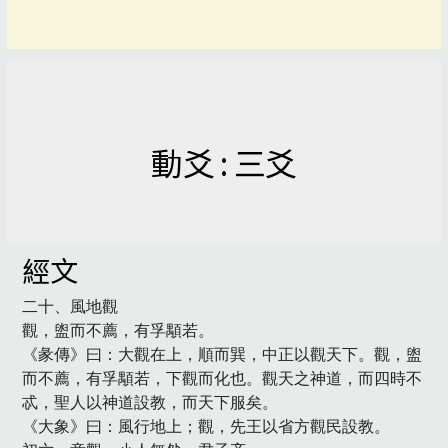
動爻 : 三爻
經文
二十、風地觀

觀，盥而不薦，有孚顒若。

《彖傳》曰：大觀在上，順而巽，中正以觀天下。觀，盥
而不薦，有孚顒若，下觀而化也。觀天之神道，而四時不
忒，聖人以神道設教，而天下服矣。

《大象》曰：風行地上；觀，先王以省方觀民設教。
