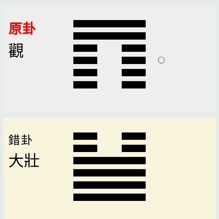
原卦
觀
錯卦
大壯