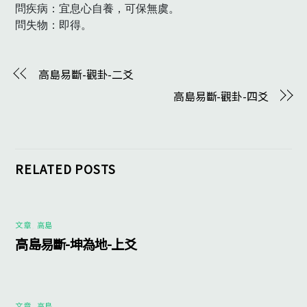
問疾病：宜息心自養，可保無虞。

問失物：即得。
高島易斷-觀卦-二爻
高島易斷-觀卦-四爻
RELATED POSTS
文章
,
高島
高島易斷-坤為地-上爻
文章
,
高島