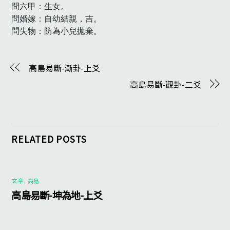
問六甲：生女。

問婚嫁：自幼結親，吉。

問失物：防為小兒拋棄。
高島易斷-漸卦-上爻
高島易斷-觀卦-二爻
RELATED POSTS
文章
,
高島
高島易斷-坤為地-上爻