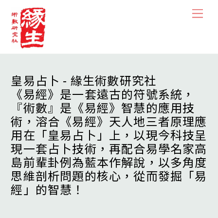
Skip
Men
to
content
皇易占卜 - 緣生術數研究社
《易經》是一套遠古的符號系統，
『術數』是《易經》智慧的應用技
術，溶合《易經》天人地三者原理應
用在「皇易占卜」上，以現今科技呈
現一套占卜技術，再配合易學名家高
島前輩卦例為藍本作解說，以多角度
思維剖析問題的核心，從而發掘「易
經」的智慧！