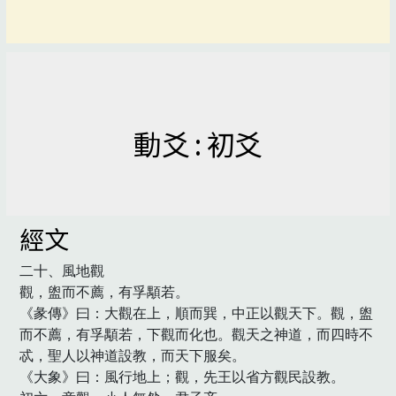
動爻 : 初爻
經文
二十、風地觀

觀，盥而不薦，有孚顒若。

《彖傳》曰：大觀在上，順而巽，中正以觀天下。觀，盥
而不薦，有孚顒若，下觀而化也。觀天之神道，而四時不
忒，聖人以神道設教，而天下服矣。

《大象》曰：風行地上；觀，先王以省方觀民設教。
