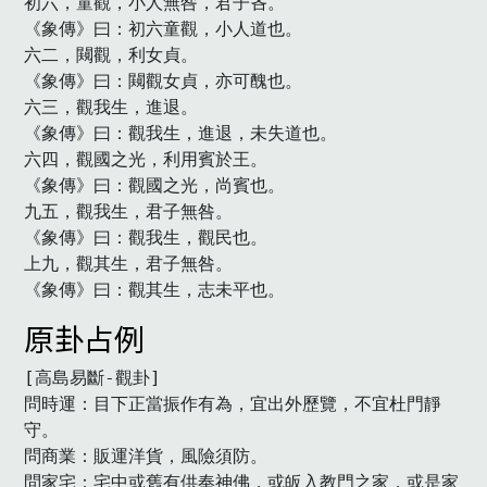
初六，童觀，小人無咎，君子吝。

《象傳》曰：初六童觀，小人道也。

六二，闚觀，利女貞。

《象傳》曰：闚觀女貞，亦可醜也。

六三，觀我生，進退。

《象傳》曰：觀我生，進退，未失道也。

六四，觀國之光，利用賓於王。

《象傳》曰：觀國之光，尚賓也。

九五，觀我生，君子無咎。

《象傳》曰：觀我生，觀民也。

上九，觀其生，君子無咎。

《象傳》曰：觀其生，志未平也。
原卦占例
[高島易斷-觀卦]

問時運：目下正當振作有為，宜出外歷覽，不宜杜門靜
守。

問商業：販運洋貨，風險須防。

問家宅：宅中或舊有供奉神佛，或皈入教門之家，或是家