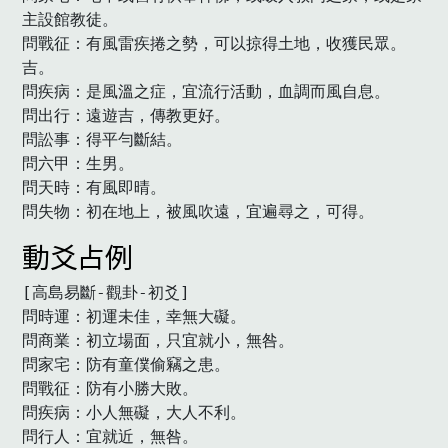
主設館教徒。

問戰征：有風雷疾捲之勢，可以掠得土地，收獲民眾。
吉。

問疾病：是風溫之症，宜流行活動，血調而風自息。

問出行：遠遊吉，傳教更好。

問訟事：得平勻斷結。

問六甲：生男。

問天時：有風即晴。

問失物：初在地上，被風吹遠，宜遍尋之，可得。
動爻占例
[高島易斷-觀卦-初爻]

問時運：初運未佳，幸無大礙。

問商業：初立場面，只宜就小，無咎。

問家宅：防有童僕偷竊之患。

問戰征：防有小勝大敗。

問疾病：小人無礙，大人不利。

問行人：宜就近，無咎。
