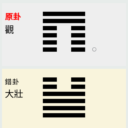
原卦
觀
錯卦
大壯