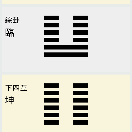
綜卦
臨
下四互
坤