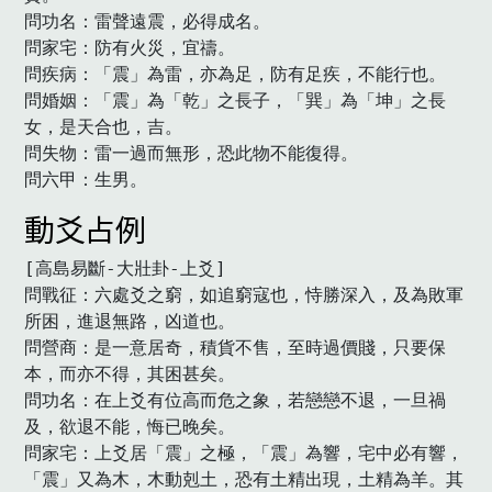
問功名：雷聲遠震，必得成名。

問家宅：防有火災，宜禱。

問疾病：「震」為雷，亦為足，防有足疾，不能行也。

問婚姻：「震」為「乾」之長子，「巽」為「坤」之長
女，是天合也，吉。

問失物：雷一過而無形，恐此物不能復得。

問六甲：生男。　
動爻占例
[高島易斷-大壯卦-上爻]

問戰征：六處爻之窮，如追窮寇也，恃勝深入，及為敗軍
所困，進退無路，凶道也。

問營商：是一意居奇，積貨不售，至時過價賤，只要保
本，而亦不得，其困甚矣。

問功名：在上爻有位高而危之象，若戀戀不退，一旦禍
及，欲退不能，悔已晚矣。

問家宅：上爻居「震」之極，「震」為響，宅中必有響，
「震」又為木，木動剋土，恐有土精出現，土精為羊。其