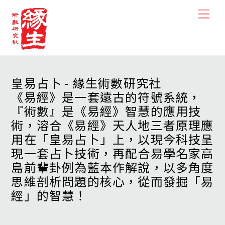
Skip
Men
to
content
皇易占卜 - 緣生術數研究社
《易經》是一套遠古的符號系統，
『術數』是《易經》智慧的應用技
術，溶合《易經》天人地三者原理應
用在「皇易占卜」上，以現今科技呈
現一套占卜技術，再配合易學名家高
島前輩卦例為藍本作解說，以多角度
思維剖析問題的核心，從而發掘「易
經」的智慧！