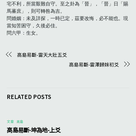
宅不利，所當艱難自守。至之卦為「晉」，「晉」日「賜
馬蕃庶」，則可轉咎為吉。

問婚姻：未及詳探，一時已定，茲要改悔，必不能也。現
當知苦困守，久後必佳。

問六甲：生女。　
高島易斷-雷天大壯五爻
高島易斷-雷澤歸妹初爻
RELATED POSTS
文章
,
高島
高島易斷-坤為地-上爻