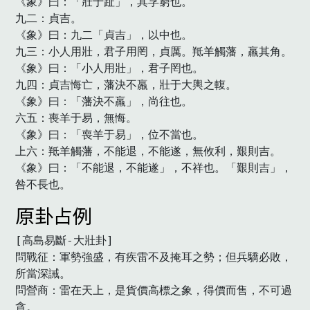
《象》曰：「壯于趾」，其孚窮也。

九二：貞吉。

《象》曰：九二「貞吉」，以中也。

九三：小人用壯，君子用罔，貞厲。羝羊觸藩，羸其角。

《象》曰：「小人用壯」，君子罔也。

九四：貞吉悔亡，藩決不羸，壯于大輿之輹。

《象》曰：「藩決不羸」，尚往也。

六五：喪羊于易，無悔。

《象》曰：「喪羊于易」，位不當也。

上六：羝羊觸藩，不能退，不能遂，無攸利，艱則吉。

《象》曰：「不能退，不能遂」，不祥也。「艱則吉」，
咎不長也。
原卦占例
[高島易斷-大壯卦]

問戰征：軍勢強盛，有疾雷不及掩耳之勢；但兵驕必敗，
所當深誡。

問營商：雷在天上，是貨價高標之象，得價而售，不可過
貪。
