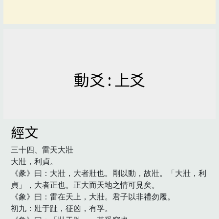
動爻 : 上爻
經文
三十四、雷天大壯

大壯，利貞。

《彖》曰：大壯，大者壯也。剛以動，故壯。「大壯，利
貞」，大者正也。正大而天地之情可見矣。

《象》曰：雷在天上，大壯。君子以非禮勿履。

初九：壯于趾，征凶，有孚。
