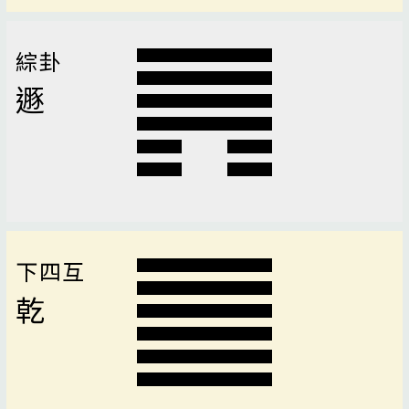
綜卦
遯
下四互
乾