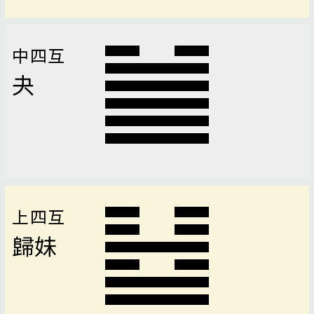
中四互
夬
上四互
歸妹