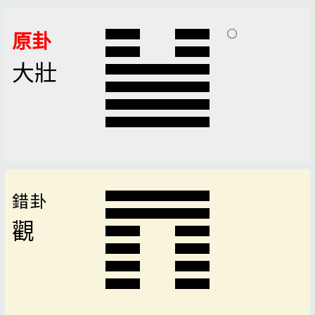
原卦
大壯
錯卦
觀