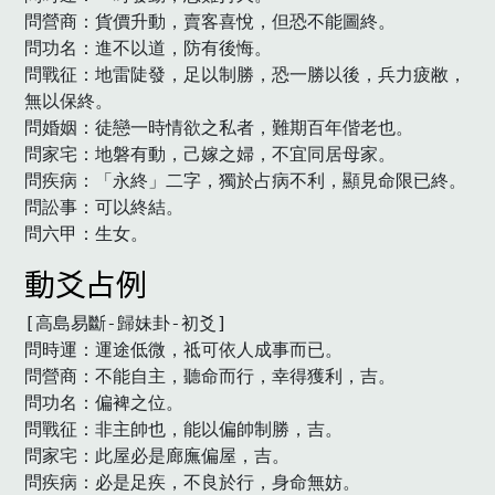
問營商：貨價升動，賣客喜悅，但恐不能圖終。

問功名：進不以道，防有後悔。

問戰征：地雷陡發，足以制勝，恐一勝以後，兵力疲敝，
無以保終。

問婚姻：徒戀一時情欲之私者，難期百年偕老也。

問家宅：地磐有動，己嫁之婦，不宜同居母家。

問疾病：「永終」二字，獨於占病不利，顯見命限已終。

問訟事：可以終結。

問六甲：生女。　
動爻占例
[高島易斷-歸妹卦-初爻]

問時運：運途低微，祗可依人成事而已。

問營商：不能自主，聽命而行，幸得獲利，吉。

問功名：偏裨之位。

問戰征：非主帥也，能以偏帥制勝，吉。

問家宅：此屋必是廊廡偏屋，吉。

問疾病：必是足疾，不良於行，身命無妨。
