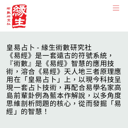
Skip
Men
to
content
皇易占卜 - 緣生術數研究社
《易經》是一套遠古的符號系統，
『術數』是《易經》智慧的應用技
術，溶合《易經》天人地三者原理應
用在「皇易占卜」上，以現今科技呈
現一套占卜技術，再配合易學名家高
島前輩卦例為藍本作解說，以多角度
思維剖析問題的核心，從而發掘「易
經」的智慧！