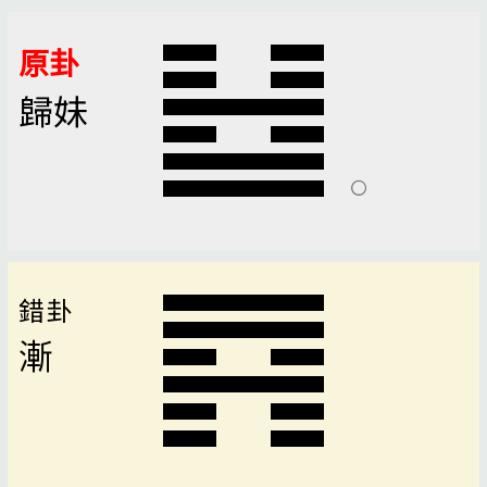
原卦
歸妹
錯卦
漸