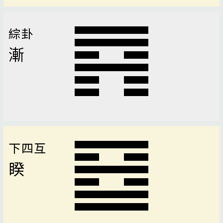
綜卦
漸
下四互
睽