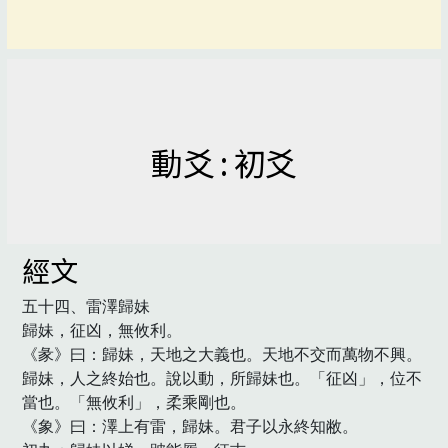
動爻 : 初爻
經文
五十四、雷澤歸妹

歸妹，征凶，無攸利。

《彖》曰：歸妹，天地之大義也。天地不交而萬物不興。
歸妹，人之終始也。說以動，所歸妹也。「征凶」，位不
當也。「無攸利」，柔乘剛也。

《象》曰：澤上有雷，歸妹。君子以永終知敝。
