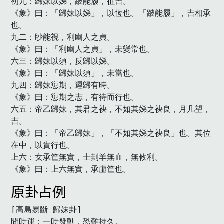
初九：歸妹以娣，跛能履，征吉。

《象》曰：「歸妹以娣」，以恆也。「跛能履」，吉相承
也。

九二：眇能視，利幽人之貞。

《象》曰：「利幽人之貞」，未變常也。

六三：歸妹以須，反歸以娣。

《象》曰：「歸妹以須」，未當也。

九四：歸妹愆期，遲歸有時。

《象》曰：愆期之志，有待而行也。

六五：帝乙歸妹，其君之袂，不如其娣之袂良，月几望，
吉。

《象》曰：「帝乙歸妹」，「不如其娣之袂良」也。其位
在中，以貴行也。

上六：女承筐無實，士刲羊無血，無攸利。

《象》曰：上六無實，承虛筐也。　
原卦占例
[高島易斷-歸妹卦]

問時運：一時發動，恐難持久。
