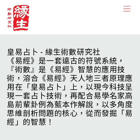
Skip
Men
to
content
皇易占卜 - 緣生術數研究社
《易經》是一套遠古的符號系統，
『術數』是《易經》智慧的應用技
術，溶合《易經》天人地三者原理應
用在「皇易占卜」上，以現今科技呈
現一套占卜技術，再配合易學名家高
島前輩卦例為藍本作解說，以多角度
思維剖析問題的核心，從而發掘「易
經」的智慧！