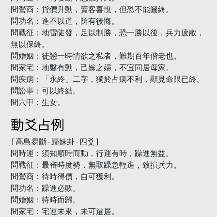
問營商：貨價升動，賣客喜悅，但恐不能圖終。

問功名：進不以道，防有後悔。

問戰征：地雷陡發，足以制勝，恐一勝以後，兵力疲敝，
無以保終。

問婚姻：徒戀一時情欲之私者，難期百年偕老也。

問家宅：地磐有動，己嫁之婦，不宜同居母家。

問疾病：「永終」二字，獨於占病不利，顯見命限已終。

問訟事：可以終結。

問六甲：生女。　
動爻占例
[高島易斷-歸妹卦-四爻]

問時運：須知順時而動，行運有時，躁進無益。

問戰征：最審時度勢，無取躁急輕進，致損兵力。

問營商：待時得價，自可獲利。

問功名：躁進必敗。

問婚姻：待時而歸。

問家宅：宅運未來，未可遷居。
