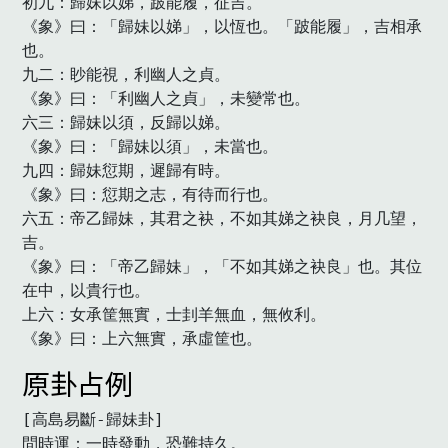
初九：歸妹以娣，跛能履，征吉。

《象》曰：「歸妹以娣」，以恆也。「跛能履」，吉相承
也。

九二：眇能視，利幽人之貞。

《象》曰：「利幽人之貞」，未變常也。

六三：歸妹以須，反歸以娣。

《象》曰：「歸妹以須」，未當也。

九四：歸妹愆期，遲歸有時。

《象》曰：愆期之志，有待而行也。

六五：帝乙歸妹，其君之袂，不如其娣之袂良，月几望，
吉。

《象》曰：「帝乙歸妹」，「不如其娣之袂良」也。其位
在中，以貴行也。

上六：女承筐無實，士刲羊無血，無攸利。

《象》曰：上六無實，承虛筐也。　
原卦占例
[高島易斷-歸妹卦]

問時運：一時發動，恐難持久。
