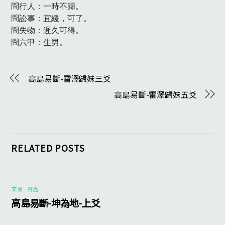
問行人：一時不歸。

問訟事：宜緩，可了。

問失物：遲久可得。

問六甲：生男。　
高島易斷-雷澤歸妹三爻
高島易斷-雷澤歸妹五爻
RELATED POSTS
文章
,
高島
高島易斷-坤為地-上爻