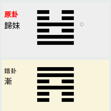
原卦
歸妹
錯卦
漸