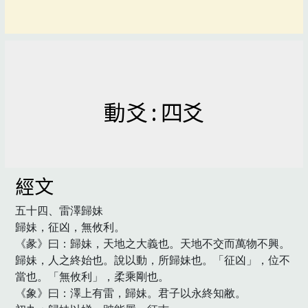
動爻 : 四爻
經文
五十四、雷澤歸妹

歸妹，征凶，無攸利。

《彖》曰：歸妹，天地之大義也。天地不交而萬物不興。
歸妹，人之終始也。說以動，所歸妹也。「征凶」，位不
當也。「無攸利」，柔乘剛也。

《象》曰：澤上有雷，歸妹。君子以永終知敝。
