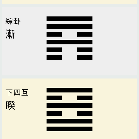
綜卦
漸
下四互
睽