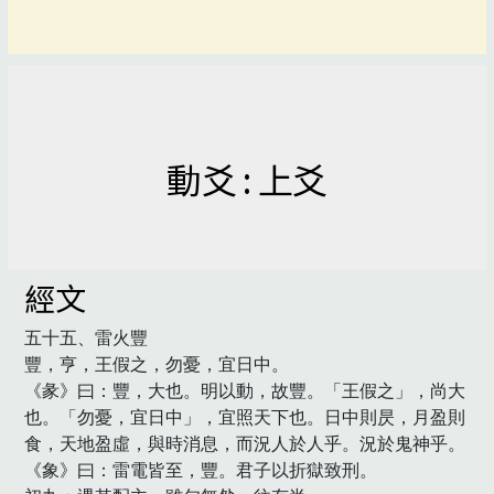
動爻 : 上爻
經文
五十五、雷火豐

豐，亨，王假之，勿憂，宜日中。

《彖》曰：豐，大也。明以動，故豐。「王假之」，尚大
也。「勿憂，宜日中」，宜照天下也。日中則昃，月盈則
食，天地盈虛，與時消息，而況人於人乎。況於鬼神乎。

《象》曰：雷電皆至，豐。君子以折獄致刑。
