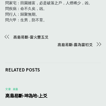
問家宅：田園雖富，必是破落之戶，人煙稀少，凶。

問疾病：命不久矣，凶。

問行人：歸聚無期。

問六甲：生男，防不育。　
高島易斷-雷火豐五爻
高島易斷-震為雷初爻
RELATED POSTS
文章
,
高島
高島易斷-坤為地-上爻