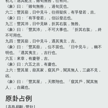
初九：遇其配主，雖旬無咎，往有尚。

《象》曰：「雖旬無咎」，過旬災也。

六二：豐其蔀，日中見斗，往得疑疾，有孚發若，吉。

《象》曰：「有孚發若」，信以發志也。

九三：豐其沛，日中見昧，折其右肱，無咎。

《象》曰：「豐其沛」，不可大事也。「折其右肱」，終
不可用也。

九四：豐其蔀，日中見斗，遇其夷主，吉。

《象》曰：「豐其蔀」，位不當也。「日中見斗」，幽不
明也。「遇其夷主」，吉行也。

六五：來章，有慶譽，吉。

《象》曰：六五之吉，有慶也。

上六：豐其屋，蔀其家，窺其戶，闃其無人，三歲不見，
凶。

《象》曰：「豐其屋」，天際翔也。「窺其戶，闃其無
人」，自藏也。
原卦占例
[高島易斷-豐卦]
