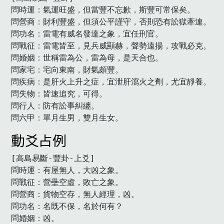
問時運：氣運旺盛，但當豐不忘歉，斯豐可常保矣。

問營商：財利豐盛，但須公平謹守，否則恐有訟獄牽連。

問功名：雷電有威名發達之象，宜任刑官。

問戰征：雷電皆至，見兵威顯赫，聲勢遠揚，攻戰必克。

問婚姻：世稱雷為公，雷為母，是天合也。

問家宅：宅向東南，財氣頗豐。

問疾病：是肝火上升之症，宜泄肝瀉火之劑，尤宜靜養。

問失物：皆速追究，可得。

問行人：防有訟事糾纏。

問六甲：單月生男，雙月生女。　
動爻占例
[高島易斷-豐卦-上爻]

問時運：有屋無人，大凶之象。

問戰征：營壘空虛，敗亡之象。

問營商：貨物空存，無人經理，凶。

問功名：名既不保，名於何有？

問婚姻：凶。
