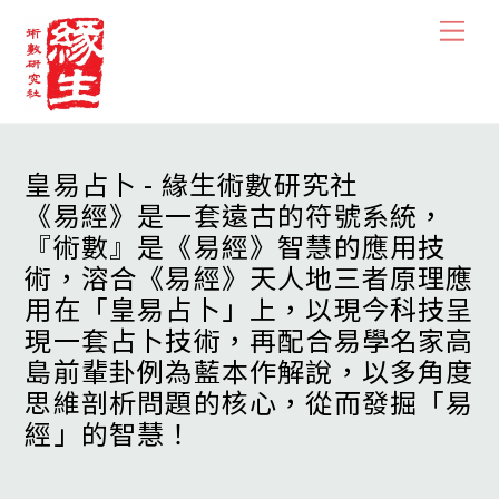
Skip
Men
to
content
皇易占卜 - 緣生術數研究社
《易經》是一套遠古的符號系統，
『術數』是《易經》智慧的應用技
術，溶合《易經》天人地三者原理應
用在「皇易占卜」上，以現今科技呈
現一套占卜技術，再配合易學名家高
島前輩卦例為藍本作解說，以多角度
思維剖析問題的核心，從而發掘「易
經」的智慧！