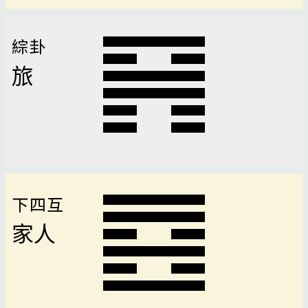
綜卦
旅
下四互
家人