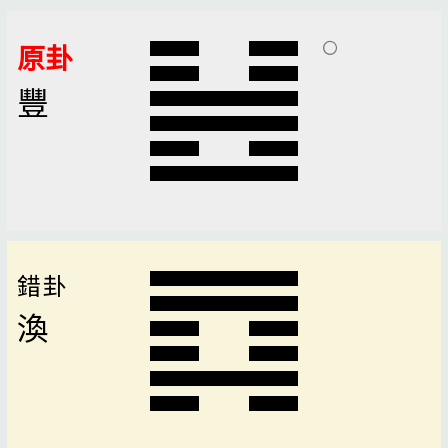
原卦
豐
錯卦
渙