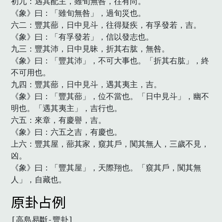
初九：遇其配主，雖旬無咎，往有尚。

《象》曰：「雖旬無咎」，過旬災也。

六二：豐其蔀，日中見斗，往得疑疾，有孚發若，吉。

《象》曰：「有孚發若」，信以發志也。

九三：豐其沛，日中見昧，折其右肱，無咎。

《象》曰：「豐其沛」，不可大事也。「折其右肱」，終
不可用也。

九四：豐其蔀，日中見斗，遇其夷主，吉。

《象》曰：「豐其蔀」，位不當也。「日中見斗」，幽不
明也。「遇其夷主」，吉行也。

六五：來章，有慶譽，吉。

《象》曰：六五之吉，有慶也。

上六：豐其屋，蔀其家，窺其戶，闃其無人，三歲不見，
凶。

《象》曰：「豐其屋」，天際翔也。「窺其戶，闃其無
人」，自藏也。
原卦占例
[高島易斷-豐卦]
