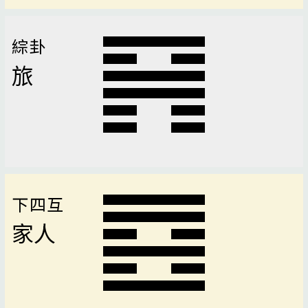
綜卦
旅
下四互
家人