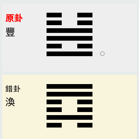
原卦
豐
錯卦
渙