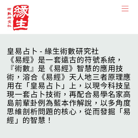
Skip
Men
to
content
皇易占卜 - 緣生術數研究社
《易經》是一套遠古的符號系統，
『術數』是《易經》智慧的應用技
術，溶合《易經》天人地三者原理應
用在「皇易占卜」上，以現今科技呈
現一套占卜技術，再配合易學名家高
島前輩卦例為藍本作解說，以多角度
思維剖析問題的核心，從而發掘「易
經」的智慧！