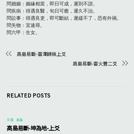
問婚姻：姻緣相當，即日可成，遲則不諧。

問疾病：得遇良醫，旬日可癒，遲久不治。

問訟事：得遇良吏，即可斷結，遲緩不了，恐有外禍。

問失物：宜速尋。

問六甲：生女。　
高島易斷-雷澤歸妹上爻
高島易斷-雷火豐二爻
RELATED POSTS
文章
,
高島
高島易斷-坤為地-上爻