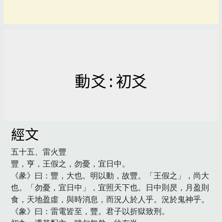
動爻 : 初爻
經文
五十五、雷火豐

豐，亨，王假之，勿憂，宜日中。

《彖》曰：豐，大也。明以動，故豐。「王假之」，尚大
也。「勿憂，宜日中」，宜照天下也。日中則昃，月盈則
食，天地盈虛，與時消息，而況人於人乎。況於鬼神乎。

《象》曰：雷電皆至，豐。君子以折獄致刑。
