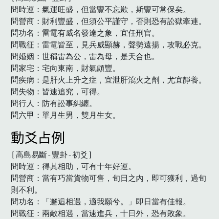
問時運：氣運旺盛，但當豐不忘歉，斯豐可常保矣。

問營商：財利豐盛，但須公平謹守，否則恐有訟獄牽連。

問功名：雷電有威名發達之象，宜任刑官。

問戰征：雷電皆至，見兵威顯赫，聲勢遠揚，攻戰必克。

問婚姻：世稱雷為公，雷為母，是天合也。

問家宅：宅向東南，財氣頗豐。

問疾病：是肝火上升之症，宜泄肝瀉火之劑，尤宜靜養。

問失物：皆速追究，可得。

問行人：防有訟事糾纏。

問六甲：單月生男，雙月生女。　
動爻占例
[高島易斷-豐卦-初爻]

問時運：得其相助，可有十年好運。

問營商：當有巧當貨物可售，旬日之內，即可獲利，過旬
則不利。

問功名：「邂逅相遇，適我願兮。」即日當有佳報。

問戰征：兩敵相遇，當速進兵，十日外，恐有敗象。
