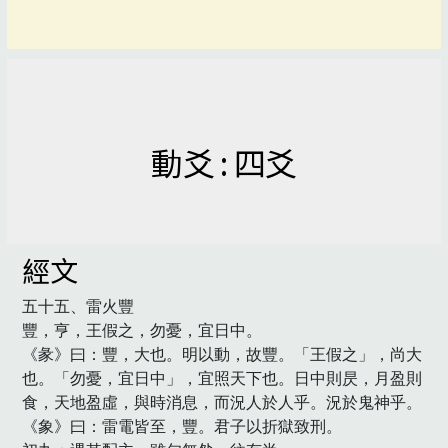
動爻 : 四爻
經文
五十五、雷火豐

豐，亨，王假之，勿憂，宜日中。

《彖》曰：豐，大也。明以動，故豐。「王假之」，尚大
也。「勿憂，宜日中」，宜照天下也。日中則昃，月盈則
食，天地盈虛，與時消息，而況人於人乎。況於鬼神乎。

《象》曰：雷電皆至，豐。君子以折獄致刑。
