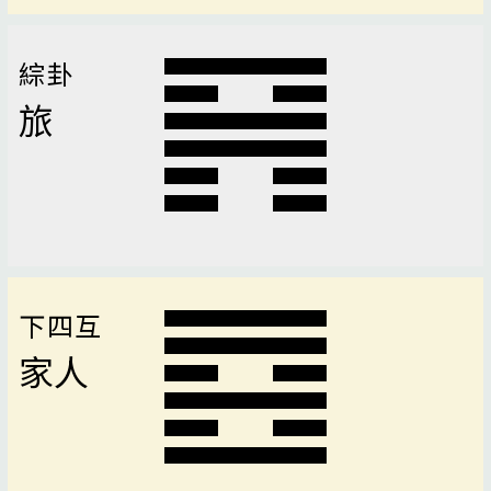
綜卦
旅
下四互
家人