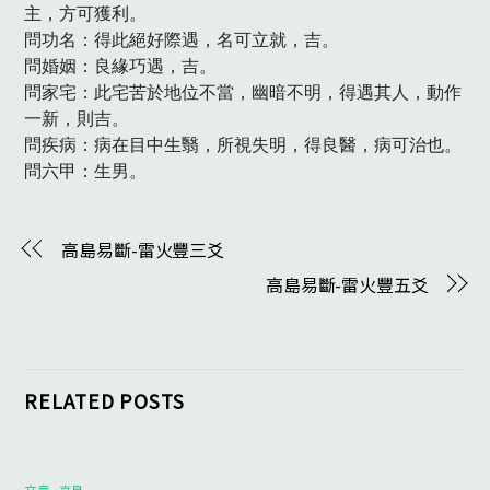
主，方可獲利。

問功名：得此絕好際遇，名可立就，吉。

問婚姻：良緣巧遇，吉。

問家宅：此宅苦於地位不當，幽暗不明，得遇其人，動作
一新，則吉。

問疾病：病在目中生翳，所視失明，得良醫，病可治也。

問六甲：生男。
高島易斷-雷火豐三爻
高島易斷-雷火豐五爻
RELATED POSTS
文章
,
高島