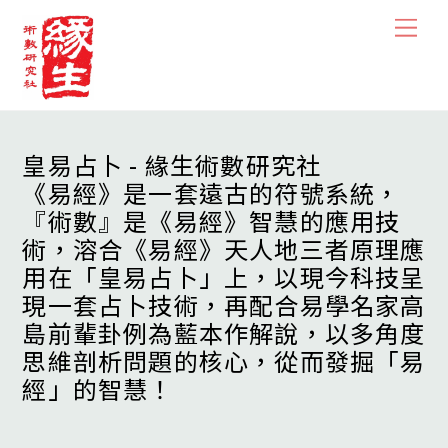
Skip
Men
to
content
皇易占卜 - 緣生術數研究社
《易經》是一套遠古的符號系統，
『術數』是《易經》智慧的應用技
術，溶合《易經》天人地三者原理應
用在「皇易占卜」上，以現今科技呈
現一套占卜技術，再配合易學名家高
島前輩卦例為藍本作解說，以多角度
思維剖析問題的核心，從而發掘「易
經」的智慧！