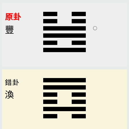
原卦
豐
錯卦
渙