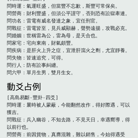
問時運：氣運旺盛，但當豐不忘歉，斯豐可常保矣。

問營商：財利豐盛，但須公平謹守，否則恐有訟獄牽連。

問功名：雷電有威名發達之象，宜任刑官。

問戰征：雷電皆至，見兵威顯赫，聲勢遠揚，攻戰必克。

問婚姻：世稱雷為公，雷為母，是天合也。

問家宅：宅向東南，財氣頗豐。

問疾病：是肝火上升之症，宜泄肝瀉火之劑，尤宜靜養。

問失物：皆速追究，可得。

問行人：防有訟事糾纏。

問六甲：單月生男，雙月生女。　
動爻占例
[高島易斷-豐卦-四爻]

問時運：曩時被人蒙蔽，今能翻然改作，得好際遇，可以
獲吉。

問戰征：兵入幽谷，不知去路，不見天日，幸遇嚮導，得
以前行也。

問營商：前因貨物，真膺混雜，難以銷售，今始得遇受