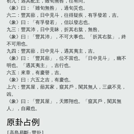
初九：遇其配主，雖旬無咎，往有尚。

《象》曰：「雖旬無咎」，過旬災也。

六二：豐其蔀，日中見斗，往得疑疾，有孚發若，吉。

《象》曰：「有孚發若」，信以發志也。

九三：豐其沛，日中見昧，折其右肱，無咎。

《象》曰：「豐其沛」，不可大事也。「折其右肱」，終
不可用也。

九四：豐其蔀，日中見斗，遇其夷主，吉。

《象》曰：「豐其蔀」，位不當也。「日中見斗」，幽不
明也。「遇其夷主」，吉行也。

六五：來章，有慶譽，吉。

《象》曰：六五之吉，有慶也。

上六：豐其屋，蔀其家，窺其戶，闃其無人，三歲不見，
凶。

《象》曰：「豐其屋」，天際翔也。「窺其戶，闃其無
人」，自藏也。
原卦占例
[高島易斷-豐卦]
