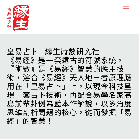
Skip
Men
to
content
皇易占卜 - 緣生術數研究社
《易經》是一套遠古的符號系統，
『術數』是《易經》智慧的應用技
術，溶合《易經》天人地三者原理應
用在「皇易占卜」上，以現今科技呈
現一套占卜技術，再配合易學名家高
島前輩卦例為藍本作解說，以多角度
思維剖析問題的核心，從而發掘「易
經」的智慧！