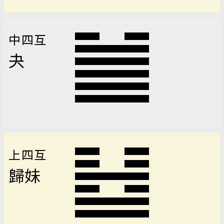
中四互
夬
上四互
歸妹