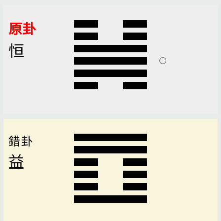
原卦
恒
錯卦
益