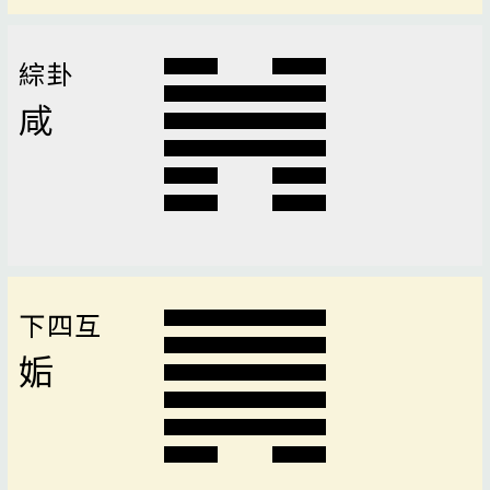
綜卦
咸
下四互
姤