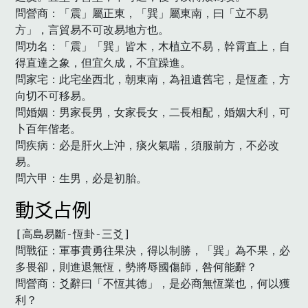
問營商：「震」屬正東，「巽」屬東南，曰「立不易
方」，言貿易不可改易地方也。

問功名：「震」「巽」皆木，木植立不易，幹霄直上，自
得直達之象，但宜久成，不宜躁進。

問家宅：此宅坐西北，朝東南，為祖遺舊宅，是恆產，方
向切不可移易。

問婚姻：男家長男，女家長女，二長相配，婚姻大利，可
卜百年偕老。

問疾病：必是肝火上沖，痰火氣喘，須服前方，不必改
易。

問六甲：生男，必是初胎。　
動爻占例
[高島易斷-恆卦-三爻]

問戰征：軍事貴勇往果決，得以制勝，「巽」為不果，必
多畏卻，則進退無恆，勢將辱國傷師，咎何能辭？

問營商：爻辭曰「不恆其德」，是必商無恆業也，何以獲
利？
