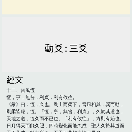
動爻 : 三爻
經文
十二、雷風恆

恆，亨，無咎，利貞，利有攸往。

《彖》曰：恆，久也。剛上而柔下，雷風相與，巽而動，
剛柔皆應，恆。「恆，亨，無咎，利貞」，久於其道也，
天地之道，恆久而不已也。「利有攸往」，終則有始也。
日月得天而能久照，四時變化而能久成，聖人久於其道而