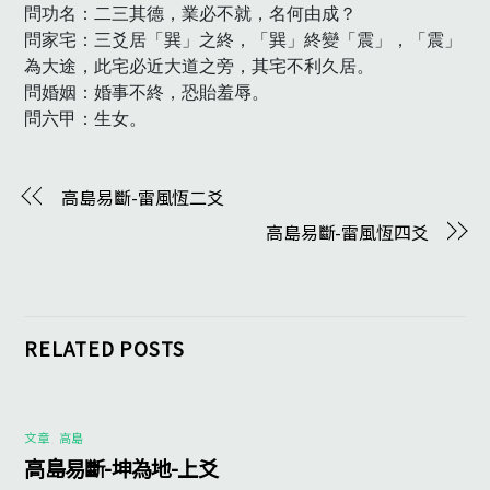
問功名：二三其德，業必不就，名何由成？

問家宅：三爻居「巽」之終，「巽」終變「震」，「震」
為大途，此宅必近大道之旁，其宅不利久居。

問婚姻：婚事不終，恐貽羞辱。

問六甲：生女。　
高島易斷-雷風恆二爻
高島易斷-雷風恆四爻
RELATED POSTS
文章
,
高島
高島易斷-坤為地-上爻