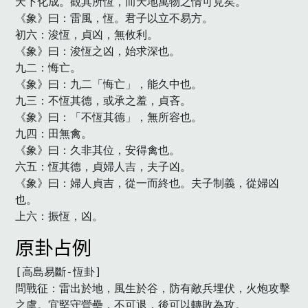
天下化成。觀其所恆，而天地萬物之情可見矣。

《象》曰：雷風，恆。君子以立不易方。

初六：浚恆，貞凶，無攸利。

《象》曰：浚恆之凶，始求深也。

九二：悔亡。

《象》曰：九二「悔亡」，能久中也。

九三：不恆其德，或承之羞，貞吝。

《象》曰：「不恆其德」，無所容也。

九四：田無禽。

《象》曰：久非其位，安得禽也。

六五：恆其德，貞婦人吉，夫子凶。

《象》曰：婦人貞吉，從一而終也。夫子制義，從婦凶
也。

上六：振恆，凶。　
原卦占例
[高島易斷-恆卦]

問戰征：雷出於地，風生於谷，防有敵兵埋伏，火炮攻擊
之虞。宜堅守營壘，不可退，後可以轉敗為攻。
