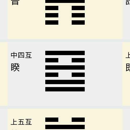
中四互
睽
上五互