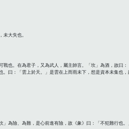
，未大失也。
可戰也。在為君子，又為武人，屬主帥言。「坎」為酒，故曰：「
也。曰：「雲上於天。」是雲在上而雨未下，想是資本未集也，故
坎」為險、為難，是心前進有險，故《象》曰：「不犯難行也。