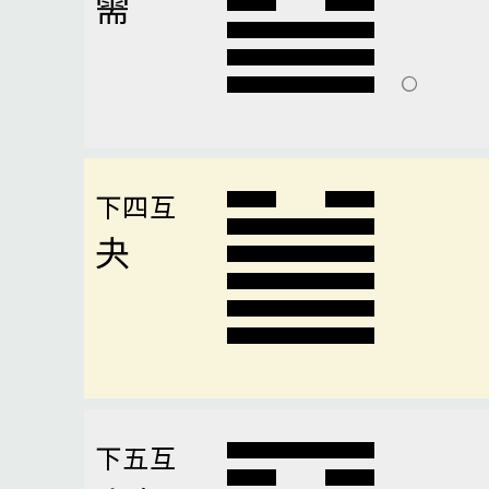
需
下四互
夬
下五互