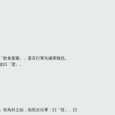
飲食宴樂。」蓋言行軍先備軍糧也。

曰「需」。

」初為卦之始，知初次出軍；曰「恆」、曰