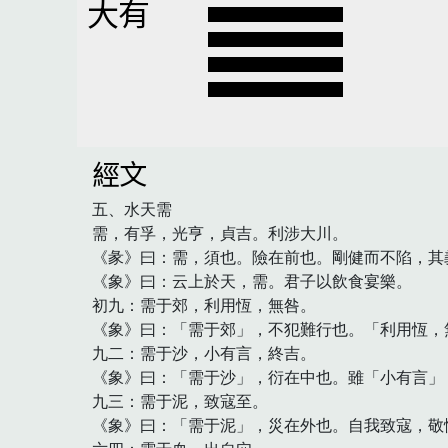
大有
經文
五、水天需

需，有孚，光亨，貞吉。利涉大川。

《彖》曰：需，須也。險在前也。剛健而不陷，其
《象》曰：云上於天，需。君子以飲食宴樂。

初九：需于郊，利用恆，無咎。

《象》曰：「需于郊」，不犯難行也。「利用恆，
九二：需于沙，小有言，終吉。

《象》曰：「需于沙」，衍在中也。雖「小有言」，
九三：需于泥，致寇至。

《象》曰：「需于泥」，災在外也。自我致寇，敬慎