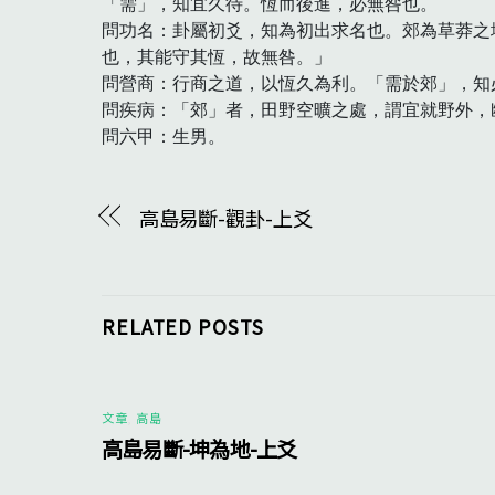
「需」，知宜久待。恆而後進，必無咎也。

問功名：卦屬初爻，知為初出求名也。郊為草莽之
也，其能守其恆，故無咎。」

問營商：行商之道，以恆久為利。「需於郊」，知
問疾病：「郊」者，田野空曠之處，謂宜就野外，
問六甲：生男。　
高島易斷-觀卦-上爻
RELATED POSTS
文章
,
高島
高島易斷-坤為地-上爻