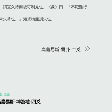
，謂宜久待而後可利見也。《象》曰：「不犯難行
失常也。」知貨物無損失也。 

高島易斷-需卦-二爻
章
,
高島
高島易斷-坤為地-四爻