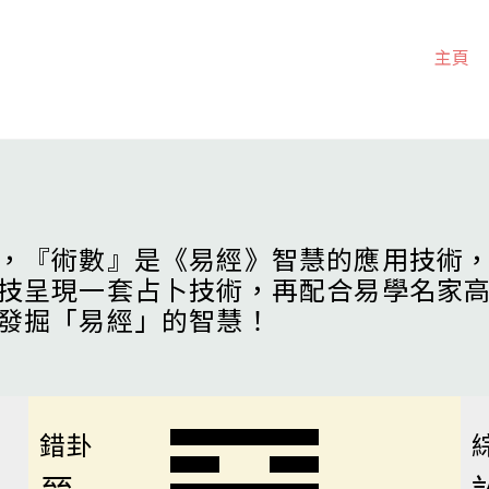
主頁
，『術數』是《易經》智慧的應用技術
技呈現一套占卜技術，再配合易學名家
發掘「易經」的智慧！
錯卦
晉