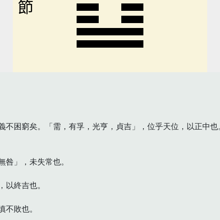
節
義不困窮矣。「需，有孚，光亨，貞吉」，位乎天位，以正中也。
無咎」，未失常也。

以終吉也。

不敗也。
