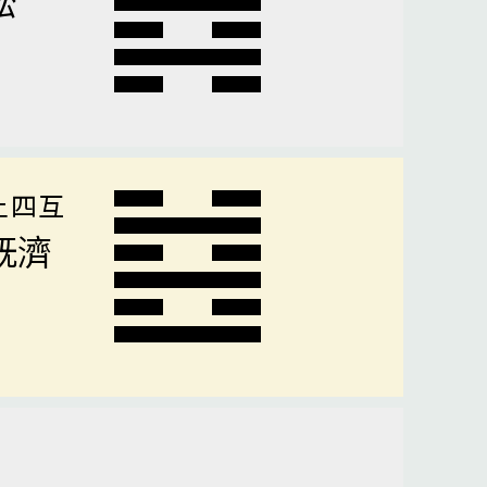
上四互
既濟