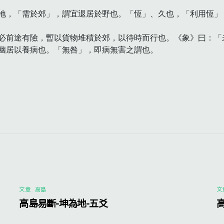
地，「需於郊」，謂宜退居於野也。「恆」、久也，「利用恆」
必前途有險，暫以貨物堆積於郊，以待時而行也。《象》曰：「未
幽居以養病也。「無咎」，即病無害之謂也。

文章
,
高島
文
高島易斷-坤為地-五爻