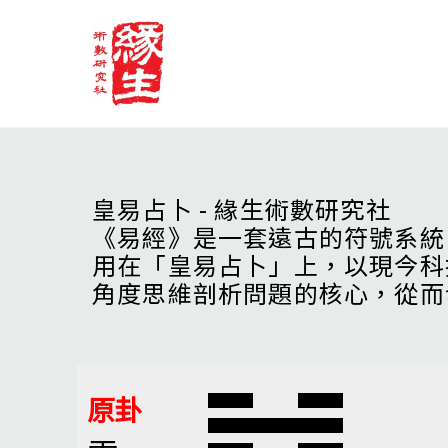
Skip
to
content
皇易占卜 - 緣生術數研究社
《易經》是一套遠古的符號系統
用在「皇易占卜」上，以現今科
角度思維剖析問題的核心，從而
原卦