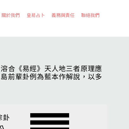
關於我們
皇易占卜
義務與責任
聯絡我們
，溶合《易經》天人地三者原理應
高島前輩卦例為藍本作解說，以多
綜卦
訟