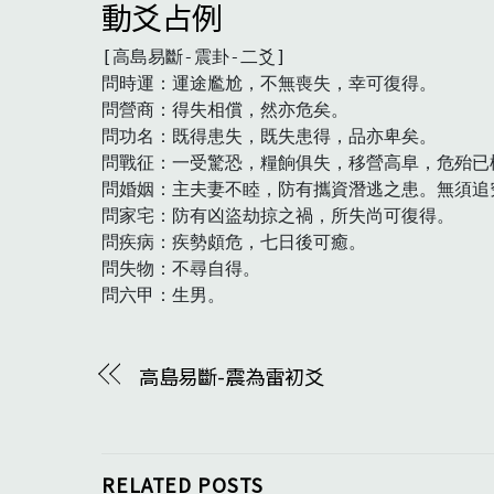
動爻占例
[高島易斷-震卦-二爻]

問時運：運途尷尬，不無喪失，幸可復得。

問營商：得失相償，然亦危矣。

問功名：既得患失，既失患得，品亦卑矣。

問戰征：一受驚恐，糧餉俱失，移營高阜，危殆已
問婚姻：主夫妻不睦，防有攜資潛逃之患。無須追究
問家宅：防有凶盜劫掠之禍，所失尚可復得。

問疾病：疾勢頗危，七日後可癒。

問失物：不尋自得。

問六甲：生男。
高島易斷-震為雷初爻
RELATED POSTS