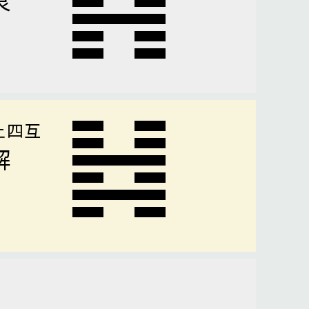
上四互
解