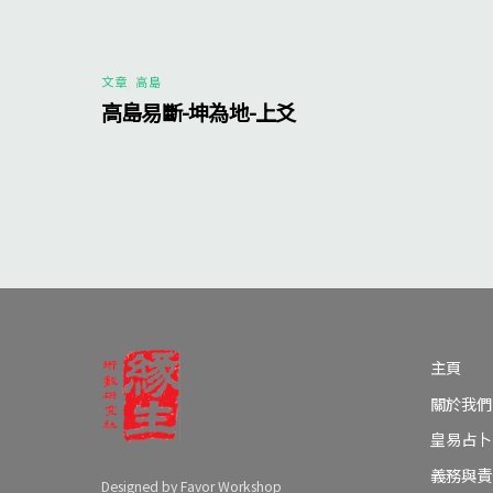
文章
,
高島
高島易斷-坤為地-上爻
主頁
關於我們
皇易占卜
義務與責
Designed by Favor Workshop