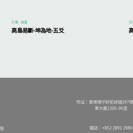
文章
,
高島
文
高島易斷-坤為地-五爻
地址：香港灣仔軒尼詩道397
業大廈1305-06室
電話：+852 2891 2980
任