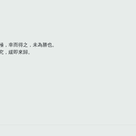
極，幸而得之，未為勝也。

，緩即來歸。
