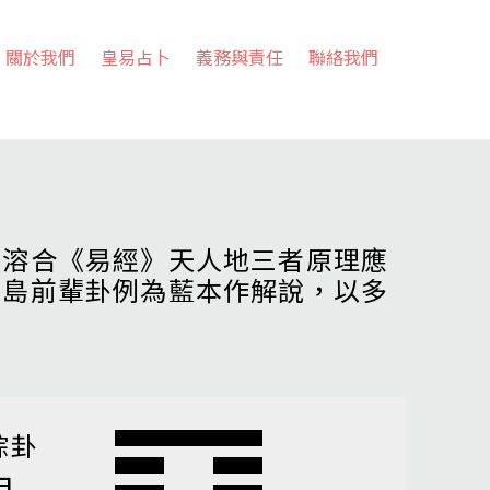
關於我們
皇易占卜
義務與責任
聯絡我們
，溶合《易經》天人地三者原理應
高島前輩卦例為藍本作解說，以多
綜卦
艮