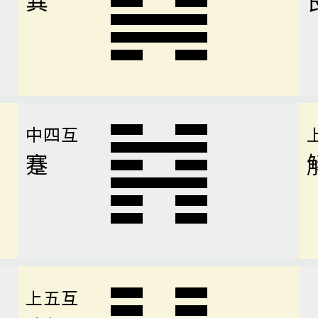
中四互
蹇
上五互