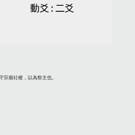
動爻 : 二爻
宗廟社稷，以為祭主也。
