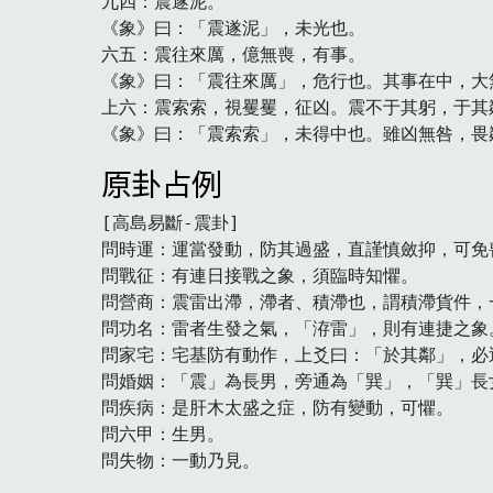
九四：震遂泥。

《象》曰：「震遂泥」，未光也。

六五：震往來厲，億無喪，有事。

《象》曰：「震往來厲」，危行也。其事在中，大無
上六：震索索，視矍矍，征凶。震不于其躬，于其
《象》曰：「震索索」，未得中也。雖凶無咎，畏
原卦占例
[高島易斷-震卦]

問時運：運當發動，防其過盛，直謹慎斂抑，可免喪
問戰征：有連日接戰之象，須臨時知懼。

問營商：震雷出滯，滯者、積滯也，謂積滯貨件，
問功名：雷者生發之氣，「洊雷」，則有連捷之象。
問家宅：宅基防有動作，上爻曰：「於其鄰」，必
問婚姻：「震」為長男，旁通為「巽」，「巽」長女
問疾病：是肝木太盛之症，防有變動，可懼。

問六甲：生男。

問失物：一動乃見。