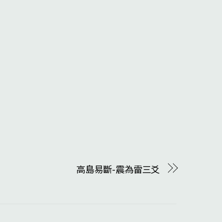
高島易斷-震為雷三爻