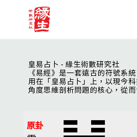
Skip
to
content
皇易占卜 - 緣生術數研究社
《易經》是一套遠古的符號系統
用在「皇易占卜」上，以現今科
角度思維剖析問題的核心，從而
原卦