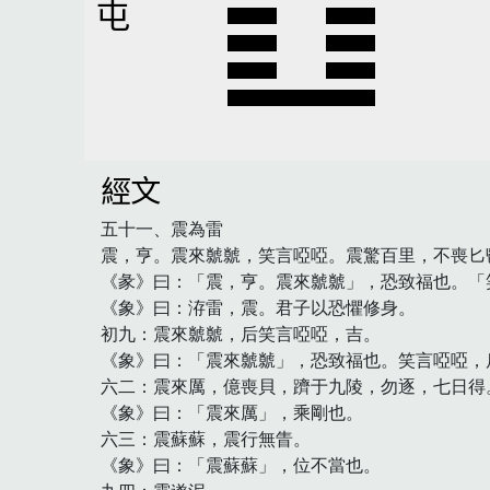
屯
經文
五十一、震為雷

震，亨。震來虩虩，笑言啞啞。震驚百里，不喪匕鬯
《彖》曰：「震，亨。震來虩虩」，恐致福也。「
《象》曰：洊雷，震。君子以恐懼修身。

初九：震來虩虩，后笑言啞啞，吉。

《象》曰：「震來虩虩」，恐致福也。笑言啞啞，后
六二：震來厲，億喪貝，躋于九陵，勿逐，七日得。
《象》曰：「震來厲」，乘剛也。

六三：震蘇蘇，震行無眚。

《象》曰：「震蘇蘇」，位不當也。
