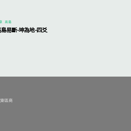
章
,
高島
高島易斷-坤為地-四爻
號東區商