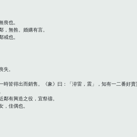
喪也。

鄰，無咎。婚媾有言。

鄰戒也。　
失。

一時皆得出而銷售。《象》曰：「洊雷，震」，知有一二番好賣買


近鄰有興造之役，宜祭禱。

，佳偶也。
