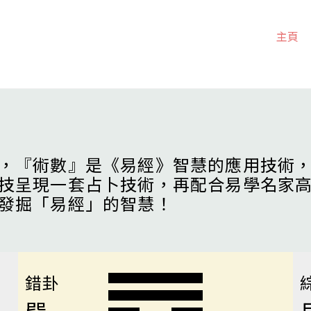
主頁
，『術數』是《易經》智慧的應用技術
技呈現一套占卜技術，再配合易學名家
發掘「易經」的智慧！
錯卦
巽