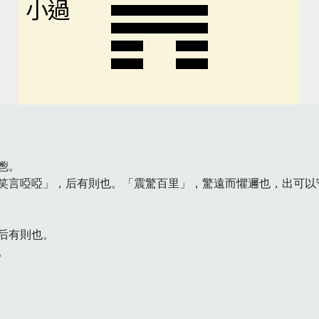
小過
。

笑言啞啞」，后有則也。「震驚百里」，驚遠而懼邇也，出可以守
有則也。


