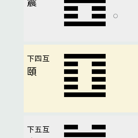
震
下四互
頤
下五互