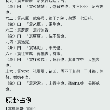
初九：震來虩虩，后笑言啞啞，吉。

《象》曰：「震來虩虩」，恐致福也。笑言啞啞，后有則
也。

六二：震來厲，億喪貝，躋于九陵，勿逐，七日得。

《象》曰：「震來厲」，乘剛也。

六三：震蘇蘇，震行無眚。

《象》曰：「震蘇蘇」，位不當也。

九四：震遂泥。

《象》曰：「震遂泥」，未光也。

六五：震往來厲，億無喪，有事。

《象》曰：「震往來厲」，危行也。其事在中，大無喪
也。

上六：震索索，視矍矍，征凶。震不于其躬，于其鄰，無
咎。婚媾有言。

《象》曰：「震索索」，未得中也。雖凶無咎，畏鄰戒
也。　
原卦占例
[高島易斷-震卦]
