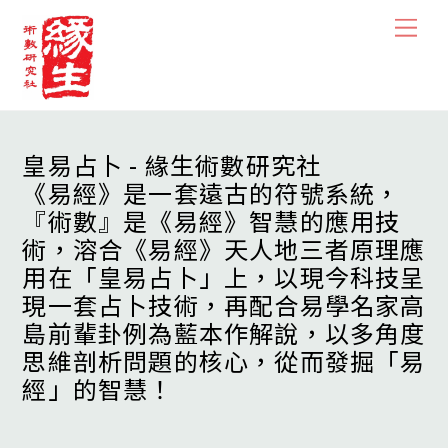
Skip
Men
to
content
皇易占卜 - 緣生術數研究社
《易經》是一套遠古的符號系統，
『術數』是《易經》智慧的應用技
術，溶合《易經》天人地三者原理應
用在「皇易占卜」上，以現今科技呈
現一套占卜技術，再配合易學名家高
島前輩卦例為藍本作解說，以多角度
思維剖析問題的核心，從而發掘「易
經」的智慧！