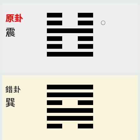
原卦
震
錯卦
巽