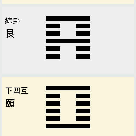
綜卦
艮
下四互
頤