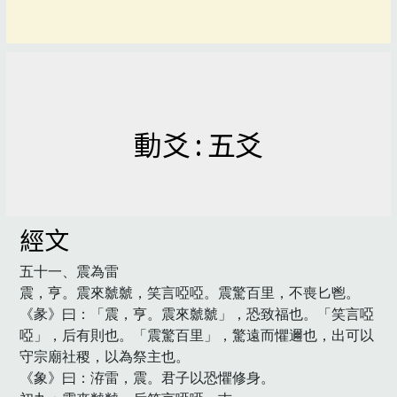
動爻 : 五爻
經文
五十一、震為雷

震，亨。震來虩虩，笑言啞啞。震驚百里，不喪匕鬯。

《彖》曰：「震，亨。震來虩虩」，恐致福也。「笑言啞
啞」，后有則也。「震驚百里」，驚遠而懼邇也，出可以
守宗廟社稷，以為祭主也。

《象》曰：洊雷，震。君子以恐懼修身。
