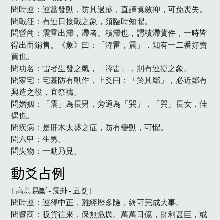
問時運：運當發動，防其過盛，直謹慎斂抑，可免喪失。

問戰征：有連日接戰之象，須臨時知懼。

問營商：震雷出滯，滯者、積滯也，謂積滯貨件，一時皆
得出而銷售。《象》曰：「洊雷，震」，知有一二番好賣
買也。

問功名：雷者生發之氣，「洊雷」，則有連捷之象。

問家宅：宅基防有動作，上爻曰：「於其鄰」，必近鄰有
興造之役，宜祭禱。

問婚姻：「震」為長男，旁通為「巽」，「巽」長女，佳
偶也。

問疾病：是肝木太盛之症，防有變動，可懼。

問六甲：生男。

問失物：一動乃見。
動爻占例
[高島易斷-震卦-五爻]

問時運：運得中正，雖經歷多險，終可完成大事。

問營商：販貨往來，保無危厲。萬萬日億，財利甚巨，或