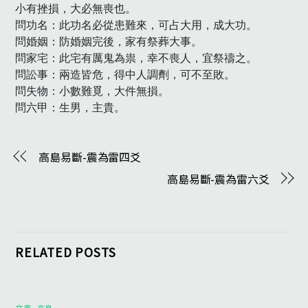
小有挫損，大必無喪也。

問功名：此功名必從患難來，可占大用，成大功。

問婚姻：防婚姻完後，家有祭葬大事。

問家宅：此宅有厲鬼為祟，幸不喪人，宜祭禱之。

問訟事：兩造皆危，得中人調劑，可不至敗。

問失物：小數難覓，大件無損。

問六甲：生男，主貴。
高島易斷-震為雷四爻
高島易斷-震為雷六爻
RELATED POSTS
文章
,
高島